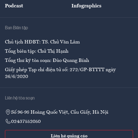
An sinh
Podcast
Infographics
Giải trí
Y tế
Nhà
Ban Biên tập
Ẩm thực
Chủ tịch HĐBT: TS. Chử Văn Lâm
Tổng biên tập: Chử Thị Hạnh
Tổng thư ký tòa soạn: Đào Quang Bính
Giấy phép Tạp chí điện tử số: 272/GP-BTTTT ngày
26/6/2020
Liên hệ tòa soạn
Số 96-98 Hoàng Quốc Việt, Cầu Giấy, Hà Nội
02437552050
Liên hệ quảng cáo