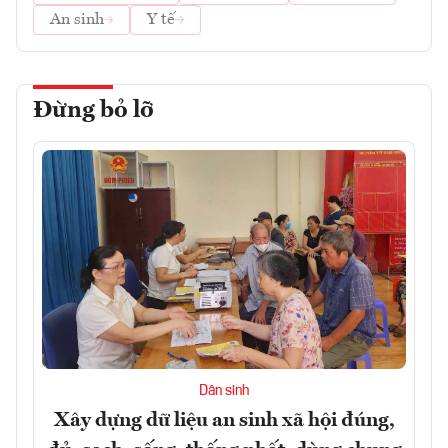
An sinh
Y tế
Đừng bỏ lỡ
Dân sinh
Xây dựng dữ liệu an sinh xã hội đúng,