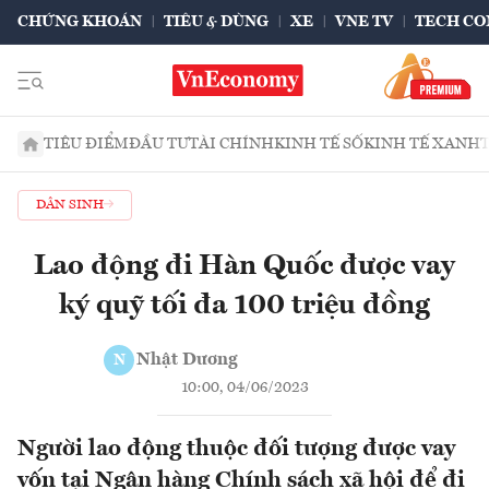
CHỨNG KHOÁN
TIÊU & DÙNG
XE
VNE TV
TECH CO
TIÊU ĐIỂM
ĐẦU TƯ
TÀI CHÍNH
KINH TẾ SỐ
KINH TẾ XANH
DÂN SINH
Lao động đi Hàn Quốc được vay
ký quỹ tối đa 100 triệu đồng
Nhật Dương
N
10:00, 04/06/2023
Người lao động thuộc đối tượng được vay
vốn tại Ngân hàng Chính sách xã hội để đi