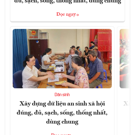
đủ, sạch, sống, thống nhất, dùng chung
Đọc ngay
Dân sinh
Xây dựng dữ liệu an sinh xã hội
Xây
đúng, đủ, sạch, sống, thống nhất,
dùng chung