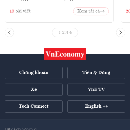
10
bài viết
Xem tất cả
2
1
2
3
4
Chứng khoán
Tiêu & Dùng
Xe
VnE TV
Tech Connect
English ++
Tất cả chuyên mục