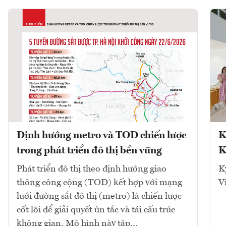
Định hướng metro và TOD chiến lược
K
trong phát triển đô thị bền vững
K
Phát triển đô thị theo định hướng giao
K
thông công cộng (TOD) kết hợp với mạng
V
lưới đường sắt đô thị (metro) là chiến lược
cốt lõi để giải quyết ùn tắc và tái cấu trúc
không gian. Mô hình này tập...