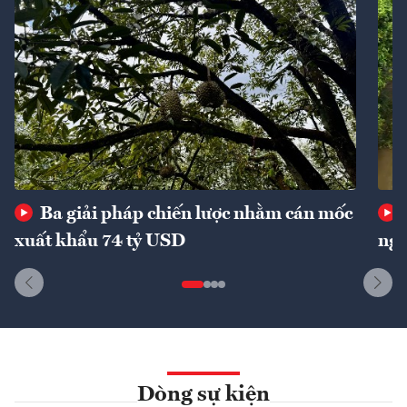
Ba giải pháp chiến lược nhằm cán mốc
xuất khẩu 74 tỷ USD
ngu
Dòng sự kiện