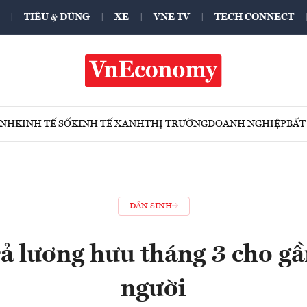
TIÊU & DÙNG
XE
VNE TV
TECH CONNECT
ÍNH
KINH TẾ SỐ
KINH TẾ XANH
THỊ TRƯỜNG
DOANH NGHIỆP
BẤT
DÂN SINH
rả lương hưu tháng 3 cho gầ
người