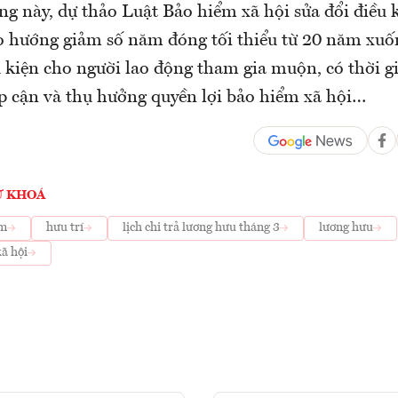
ng này, dự thảo Luật Bảo hiểm xã hội sửa đổi điều
eo hướng giảm số năm đóng tối thiểu từ 20 năm xuố
 kiện cho người lao động tham gia muộn, có thời g
ếp cận và thụ hưởng quyền lợi bảo hiểm xã hội…
Ừ KHOÁ
am
hưu trí
lịch chi trả lương hưu tháng 3
lương hưu
xã hội