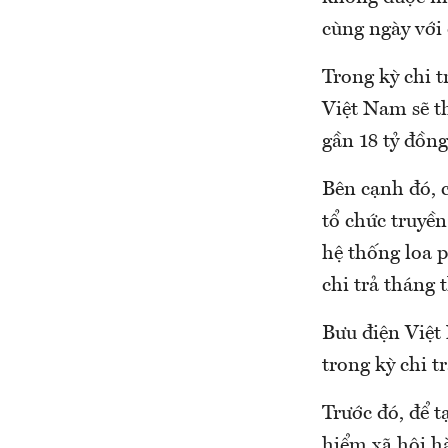
cùng ngày với
Trong kỳ chi t
Việt Nam sẽ th
gần 18 tỷ đồng
Bên cạnh đó, 
tổ chức truyền
hệ thống loa 
chi trả tháng 
Bưu điện Việt 
trong kỳ chi t
Trước đó, để t
hiểm xã hội h