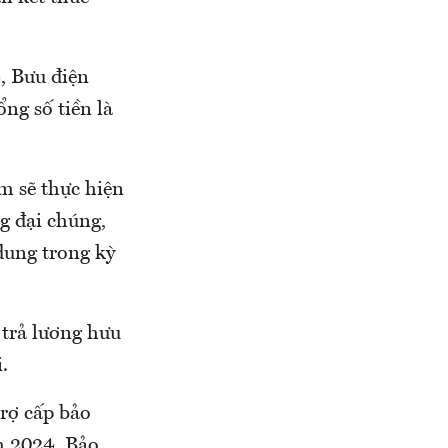
, Bưu điện
ng số tiền là
m sẽ thực hiện
g đại chúng,
dung trong kỳ
 trả lương hưu
.
trợ cấp bảo
m 2024, Bảo