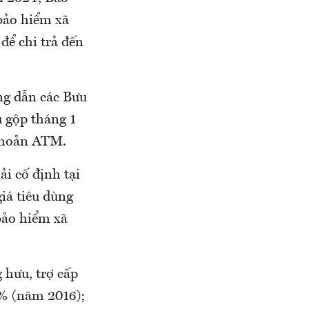
 bảo hiểm xã
để chi trả đến
ng dẫn các Bưu
u gộp tháng 1
 khoản ATM.
i cố định tại
iá tiêu dùng
bảo hiểm xã
 hưu, trợ cấp
8% (năm 2016);