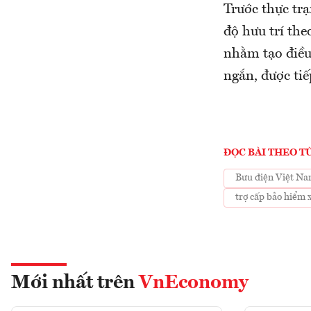
Trước thực trạ
độ hưu trí th
nhằm tạo điều
ngắn, được ti
ĐỌC BÀI THEO T
Bưu điện Việt N
trợ cấp bảo hiểm 
Mới nhất trên
VnEconomy