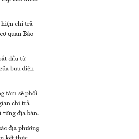
hiện chi trả
 cơ quan Bảo
bắt đầu từ
 của bưu điện
ng tâm sẽ phối
ian chi trả
 từng địa bàn.
 các địa phương
n kết thúc