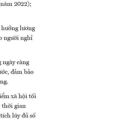
(năm 2022);
c hưởng lương
o người nghỉ
g ngày càng
nước, đảm bảo
êng.
iểm xã hội tối
 thời gian
tích lũy đủ số