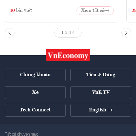
10
bài viết
Xem tất cả
2
1
2
3
4
Chứng khoán
Tiêu & Dùng
Xe
VnE TV
Tech Connect
English ++
Tất cả chuyên mục