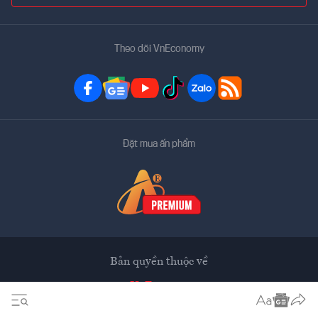
Theo dõi VnEconomy
Đặt mua ấn phẩm
Bản quyền thuộc về
VnEconomy
Tạp chí điện tử của Hội Khoa học Kinh tế Việt Nam