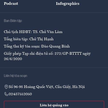
Podcast
Infographics
Giải trí
Y tế
Nhà
Ban Biên tập
Ẩm thực
Chủ tịch HĐBT: TS. Chử Văn Lâm
Tổng biên tập: Chử Thị Hạnh
Tổng thư ký tòa soạn: Đào Quang Bính
Giấy phép Tạp chí điện tử số: 272/GP-BTTTT ngày
26/6/2020
Liên hệ tòa soạn
Số 96-98 Hoàng Quốc Việt, Cầu Giấy, Hà Nội
02437552050
Liên hệ quảng cáo