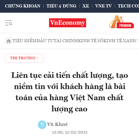
CHỨNG KHOÁN
TIÊU & DÙNG
XE
VNE TV
TECH CO
TIÊU ĐIỂM
ĐẦU TƯ
TÀI CHÍNH
KINH TẾ SỐ
KINH TẾ XANH
THỊ TRƯỜNG
Liên tục cải tiến chất lượng, tạo
niềm tin với khách hàng là bài
toán của hàng Việt Nam chất
lượng cao
Vũ Khuê
V
13:00, 12/03/2025