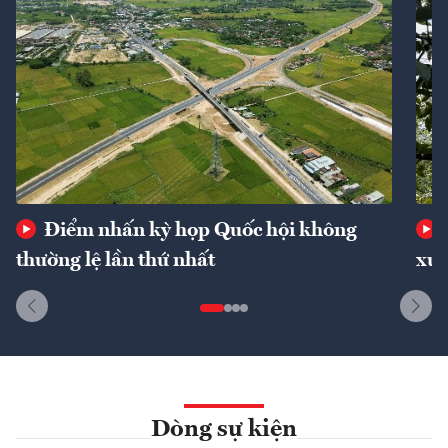
Điểm nhấn kỳ họp Quốc hội không
thường lệ lần thứ nhất
xuấ
Dòng sự kiện