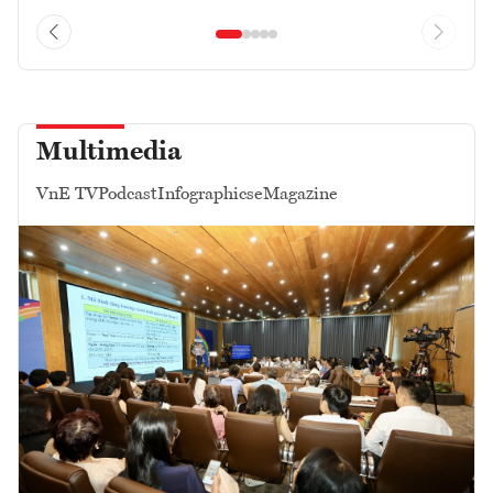
Multimedia
VnE TV
Podcast
Infographics
eMagazine