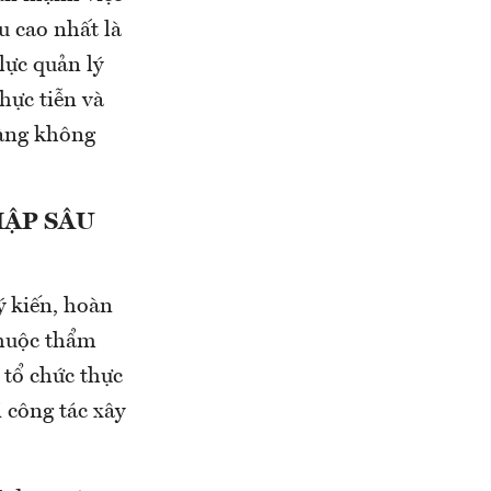
 cao nhất là
lực quản lý
hực tiễn và
hàng không
HẬP SÂU
ý kiến, hoàn
thuộc thẩm
 tổ chức thực
 công tác xây