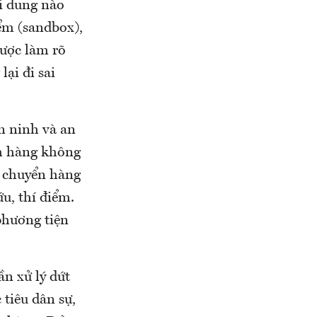
ội dung nào
ểm (sandbox),
được làm rõ
ại đi sai
n ninh và an
nh hàng không
n chuyển hàng
u, thí điểm.
phương tiện
n xử lý dứt
tiêu dân sự,