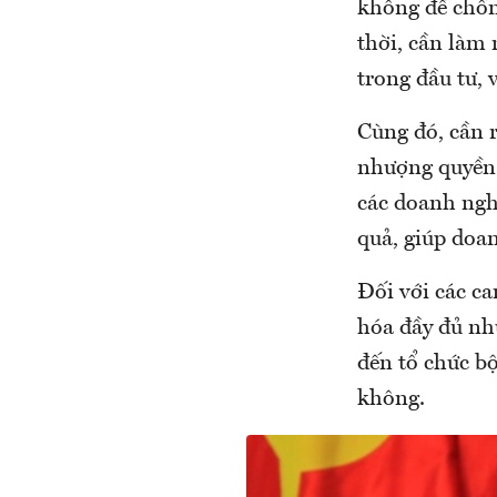
không để chồn
thời, cần làm 
trong đầu tư,
Cùng đó, cần r
nhượng quyền 
các doanh nghi
quả, giúp doa
Đối với các ca
hóa đầy đủ nh
đến tổ chức b
không.