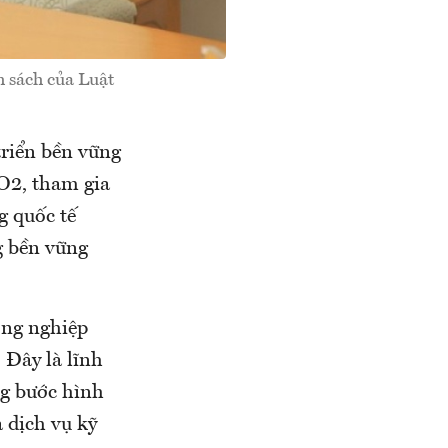
 sách của Luật
triển bền vững
O2, tham gia
g quốc tế
g bền vững
ông nghiệp
 Đây là lĩnh
ng bước hình
à dịch vụ kỹ