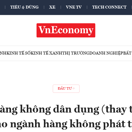
TIÊU & DÙNG
XE
VNE TV
TECH CONNECT
ÍNH
KINH TẾ SỐ
KINH TẾ XANH
THỊ TRƯỜNG
DOANH NGHIỆP
BẤT
ĐẦU TƯ
àng không dân dụng (thay 
o ngành hàng không phát t