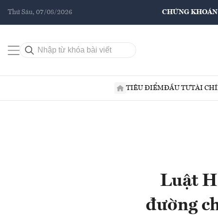
Thứ Sáu, 07/08/2026
CHỨNG KHOÁN
TIÊU ĐIỂM
ĐẦU TƯ
TÀI CH
Luật H
đường ch