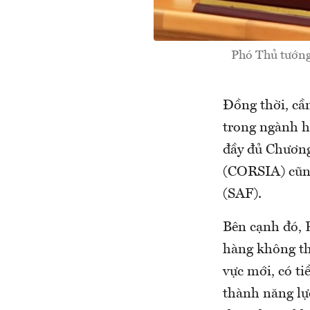
Phó Thủ tướng
Đồng thời, cầ
trong ngành h
đầy đủ Chương
(CORSIA) cũng
(SAF).
Bên cạnh đó, 
hàng không thà
vực mới, có ti
thành năng lực