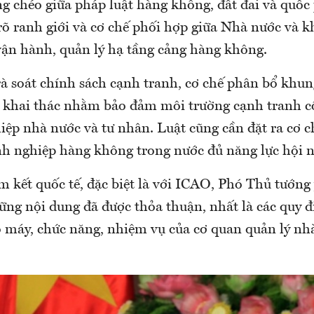
g chéo giữa pháp luật hàng không, đất đai và quố
rõ ranh giới và cơ chế phối hợp giữa Nhà nước và 
 vận hành, quản lý hạ tầng cảng hàng không.
à soát chính sách cạnh tranh, cơ chế phân bổ khung
khai thác nhằm bảo đảm môi trường cạnh tranh c
ệp nhà nước và tư nhân. Luật cũng cần đặt ra cơ c
nh nghiệp hàng không trong nước đủ năng lực hội n
m kết quốc tế, đặc biệt là với ICAO, Phó Thủ tướng 
ững nội dung đã được thỏa thuận, nhất là các quy đ
ộ máy, chức năng, nhiệm vụ của cơ quan quản lý nh