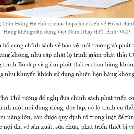
 Trần Hồng Hà chủ trì cuộc họp cho ý kiến về Hồ sơ chính
Hàng không dân dụng Việt Nam (thay thế). Ảnh: VGP.
n bổ sung chính sách về bảo vệ môi trường và phát 
àng không, như cập nhật lộ trình giảm phát thải C
 trình Bù đắp và giảm phát thải carbon hàng khôn
 như khuyến khích sử dụng nhiên liệu hàng khôn
Phó Thủ tướng đề nghị đưa chính sách phát triển c
nh một nội dung riêng, độc lập, có lộ trình cụ thể.
ềm năng lớn, cần được quy định rõ trong luật để từ
 nội địa về sản xuất, sửa chữa, phát triển thiết bị v