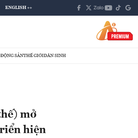
ENGLISH ++
 ĐỘNG SẢN
THẾ GIỚI
DÂN SINH
thế) mở
riển hiện