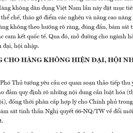
Hàng không dân dụng Việt Nam lần này đặt mục tiêu
 thể chế, tháo gỡ điểm các nghẽn và nâng cao năng 
àng không theo hướng rõ ràng, đúng đắn, bám sát t
ác cam kết quốc tế. Qua đó, mở đường cho ngành 
n đại, hội nhập.
 CHO HÀNG KHÔNG HIỆN ĐẠI, HỘI N
 Phó Thủ tướng yêu cầu cơ quan soạn thảo tiếp thu 
bảo đảm quy định rõ những nội dung cần luật hóa (
i), đồng thời phân cấp hợp lý cho Chính phủ trong
bám sát tinh thần Nghị quyết 66-NQ/TW về đổi mới
t.