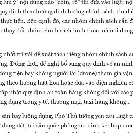
lưu ý "nội dung nào “chín, rõ” thì đưa vào luật; n
 quy định theo hướng định hướng chính sách, thí đi
 thực tiễn. Bên cạnh đó, các nhóm chính sách cần 
h thay đổi nhóm chính sách hình thức mà nội dung l
 nhất trí với đề xuất tách riêng nhóm chính sách a
ng. Đồng thời, đề nghị bổ sung quy định về an ni
hương tiện bay không người lái (drone) tham gia vậ
g theo hướng luật hóa hoặc đưa vào diện nghiên cứ
 cập nhật quy định an toàn hàng không đối với các 
ứng dụng trong y tế, thương mại, taxi hàng không...
 sân bay lưỡng dụng, Phó Thủ tướng yêu cầu Luật cầ
 dụng đất, tài sản quốc phòng-an ninh kết hợp mục 