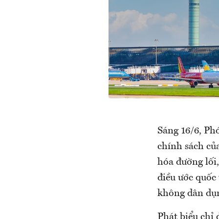
Sáng 16/6, Ph
chính sách củ
hóa đường lối
điều ước quốc
không dân dụn
Phát biểu chỉ