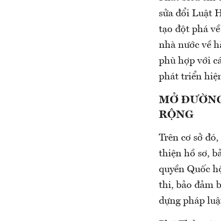
sửa đổi Luật 
tạo đột phá về
nhà nước về h
phù hợp với c
phát triển hiệ
MỞ ĐƯỜNG
RỘNG
Trên cơ sở đó,
thiện hồ sơ, 
quyền Quốc hộ
thi, bảo đảm 
dựng pháp luậ