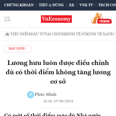
CHỨNG KHOÁN
TIÊU & DÙNG
XE
VNE TV
TECH CO
TIÊU ĐIỂM
ĐẦU TƯ
TÀI CHÍNH
KINH TẾ SỐ
KINH TẾ XANH
DÂN SINH
Lương hưu luôn được điều chỉnh
dù có thời điểm không tăng lương
cơ sở
Phúc Minh
P
12:58, 27/09/2024
Có một số thời điểm mặc dù Nhà nước