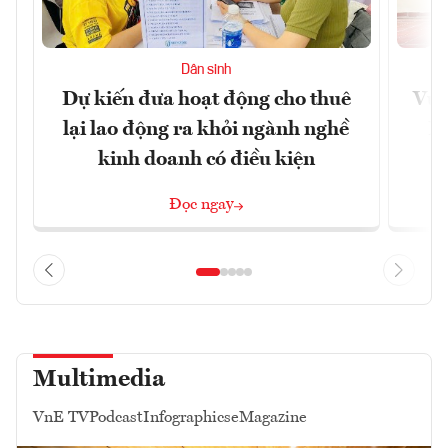
Dân sinh
Dự kiến đưa hoạt động cho thuê
Vươ
lại lao động ra khỏi ngành nghề
Họ
kinh doanh có điều kiện
Đọc ngay
Multimedia
VnE TV
Podcast
Infographics
eMagazine