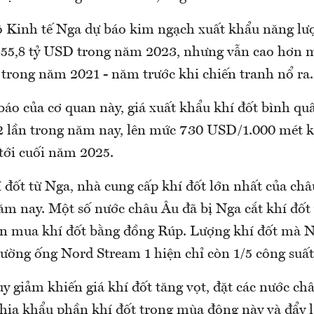
Bộ Kinh tế Nga dự báo kim ngạch xuất khẩu năng lư
55,8 tỷ USD trong năm 2023, nhưng vẫn cao hơn m
trong năm 2021 - năm trước khi chiến tranh nổ ra.
báo của cơ quan này, giá xuất khẩu khí đốt bình qu
2 lần trong năm nay, lên mức 730 USD/1.000 mét k
tới cuối năm 2025.
 đốt từ Nga, nhà cung cấp khí đốt lớn nhất của châ
m nay. Một số nước châu Âu đã bị Nga cắt khí đốt v
ền mua khí đốt bằng đồng Rúp. Lượng khí đốt mà 
ường ống Nord Stream 1 hiện chỉ còn 1/5 công suấ
y giảm khiến giá khí đốt tăng vọt, đặt các nước ch
chia khẩu phần khí đốt trong mùa đông này và đẩy 