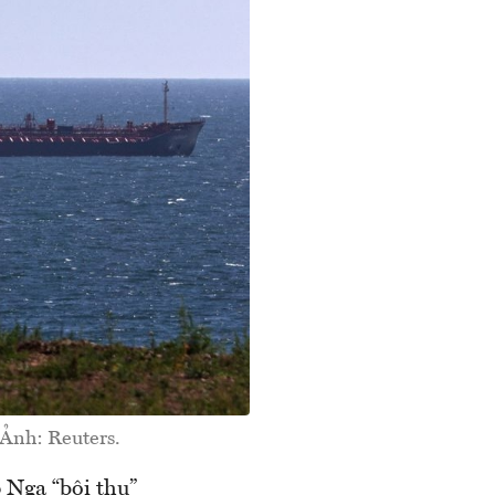
Ảnh: Reuters.
p Nga “bội thu”