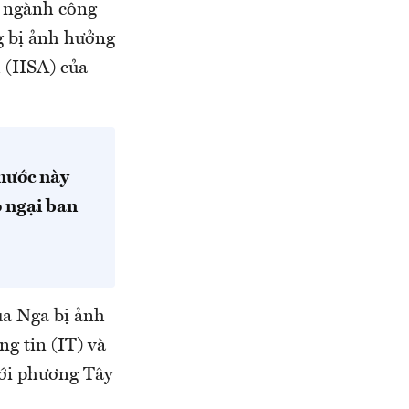
ư ngành công
g bị ảnh hưởng
 (IISA) của
 nước này
o ngại ban
ủa Nga bị ảnh
g tin (IT) và
với phương Tây