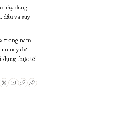
ớc này đang
n đầu và suy
2% trong năm
uan này dự
 dụng thực tế