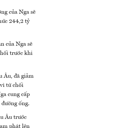
ợng của Nga sẽ
ức 244,2 tỷ
ân của Nga sẽ
hối trước khi
u Âu, đã giảm
ì từ chối
Nga cung cấp
t đường ống.
âu Âu trước
lạm phát lên