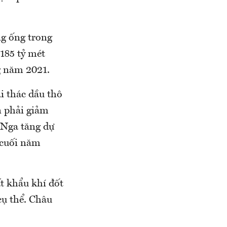
g ống trong
185 tỷ mét
g năm 2021.
i thác dầu thô
n phải giảm
 Nga tăng dự
 cuối năm
t khẩu khí đốt
cụ thể. Châu