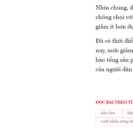
Nhìn chung, d
chống chọi với
giảm ít hơn d
Đã có thời đi
nay, mức giảm
báo tổng sản 
của người dân
ĐỌC BÀI THEO T
dầu thô
khí
xuất khẩu năng l