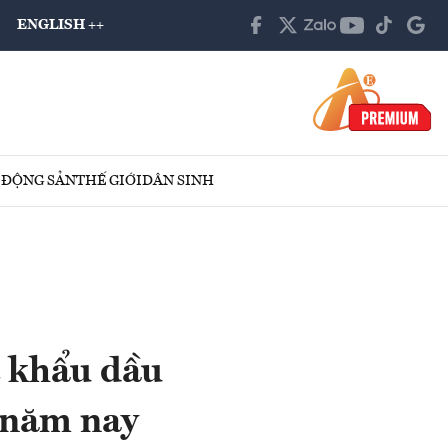
ENGLISH ++
 ĐỘNG SẢN
THẾ GIỚI
DÂN SINH
t khẩu dầu
 năm nay