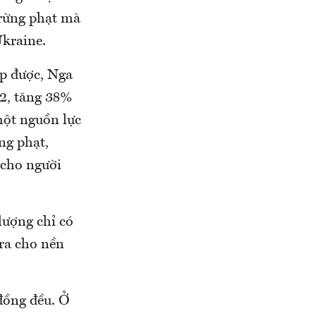
trừng phạt mà
Ukraine.
ập được, Nga
2, tăng 38%
một nguồn lực
ng phạt,
 cho người
lượng chỉ có
ra cho nền
đồng đều. Ở