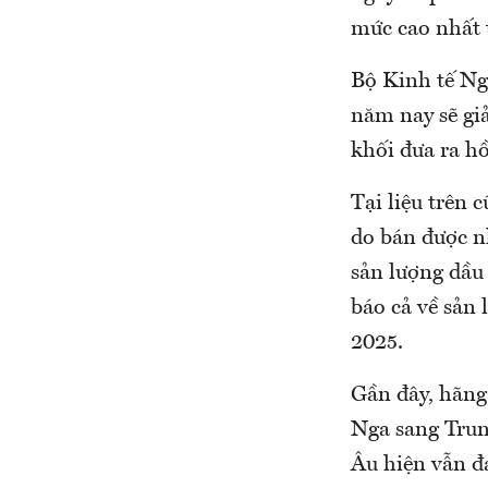
mức cao nhất 
Bộ Kinh tế Ng
năm nay sẽ gi
khối đưa ra h
Tại liệu trên 
do bán được n
sản lượng dầu 
báo cả về sản 
2025.
Gần đây, hãng
Nga sang Trun
Âu hiện vẫn đa