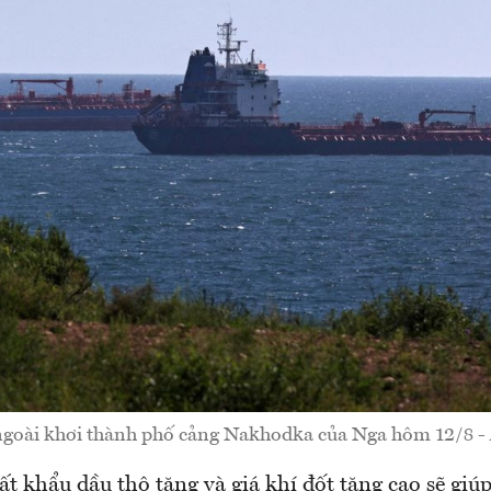
ngoài khơi thành phố cảng Nakhodka của Nga hôm 12/8 - 
t khẩu dầu thô tăng và giá khí đốt tăng cao sẽ giú