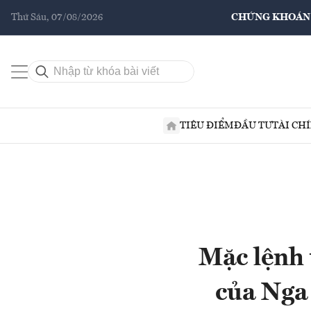
Thứ Sáu, 07/08/2026
CHỨNG KHOÁN
TIÊU ĐIỂM
ĐẦU TƯ
TÀI CH
Mặc lệnh 
của Nga