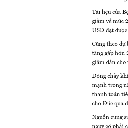
Tài liệu của 
giảm về mức 2
USD đạt được 
Cũng theo dự 
tăng gấp hơn 
giảm dần cho 
Dòng chảy khí
mạnh trong nă
thanh toán ti
cho Đức qua đ
Nguồn cung su
nguy cơ phải 