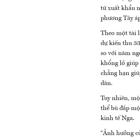
từ xuất khẩu 
phương Tây áp
Theo một tài 
dự kiến thu 3
so với năm ngo
khổng lồ giúp 
chẳng hạn giú
dân.
Tuy nhiên, mộ
thể bù đắp mộ
kinh tế Nga.
“Ảnh hưởng củ