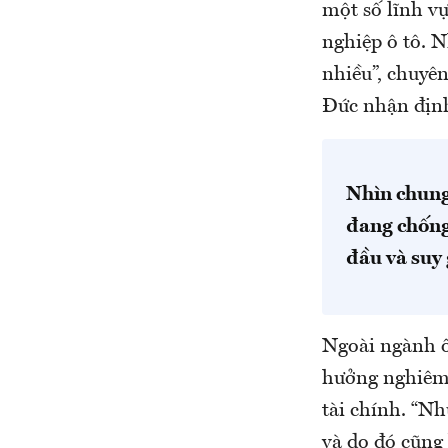
một số lĩnh v
nghiệp ô tô. 
nhiều”, chuyên
Đức nhận địn
Nhìn chung
đang chống 
đầu và suy
Ngoài ngành ô
hưởng nghiêm 
tài chính. “N
và do đó cũng 