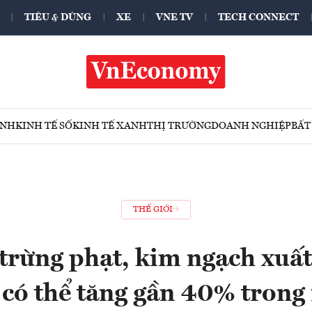
TIÊU & DÙNG
XE
VNE TV
TECH CONNECT
ÍNH
KINH TẾ SỐ
KINH TẾ XANH
THỊ TRƯỜNG
DOANH NGHIỆP
BẤT
THẾ GIỚI
trừng phạt, kim ngạch xuấ
 có thể tăng gần 40% trong