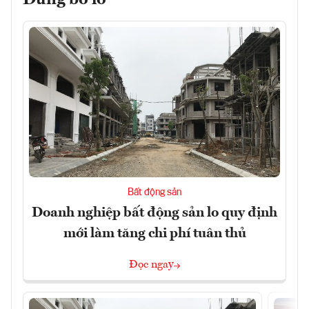
Bất động sản
Doanh nghiệp bất động sản lo quy định
mới làm tăng chi phí tuân thủ
Đọc ngay