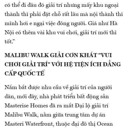
có thể đi đâu đó giải trí nhưng mấy khu ngoại
thành thì phải đặt chỗ rất lâu mà nội thành thì
mình hơi e ngại việc đông người. Giá như Hà
Nội có thêm vài khu vui chơi, giải trí mới thì
tốt.”
MALIBU WALK GIẢI CƠN KHÁT "VUI
CHƠI GIẢI TRÍ" VỚI HỆ TIỆN ÍCH ĐẲNG
CẤP QUỐC TẾ
Nắm bắt được nhu cầu về giải trí của người
dân, mới đây, nhà phát triển bất động sản
Masterise Homes đã ra mắt Đại lộ giải trí
Malibu Walk, nằm giữa trung tâm dự án
Masteri Waterfront, thuộc đại đô thị Ocean