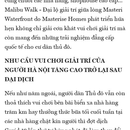
cùng chuỗi các nhà hàng, shophouse cao cấp…
Malibu Walk - Đại lộ giải trí giữa lòng Masteri
Waterfront do Masterise Homes phát triển hứa
hẹn không chỉ giải cơn khát vui chơi giải trí mà
còn mang đến những trải nghiệm đẳng cấp
quốc tế cho cư dân thủ đô.
NHU CẦU VUI CHƠI GIẢI TRÍ CỦA
NGƯỜI HÀ NỘI TĂNG CAO TRỞ LẠI SAU
ĐẠI DỊCH
Nếu như năm ngoái, người dân Thủ đô vẫn còn
thoả thích vui chơi bên bãi biển xa nhà hàng
trăm km hay thưởng thức bữa tối cuối tuần tại
các nhà hàng chật kín người thì đợt dịch