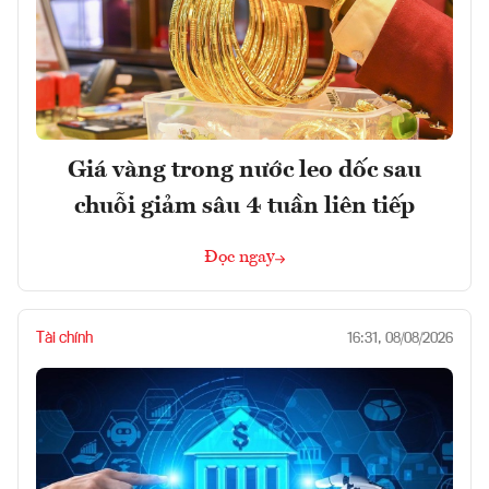
Giá vàng trong nước leo dốc sau
chuỗi giảm sâu 4 tuần liên tiếp
Đọc ngay
Tài chính
16:31, 08/08/2026