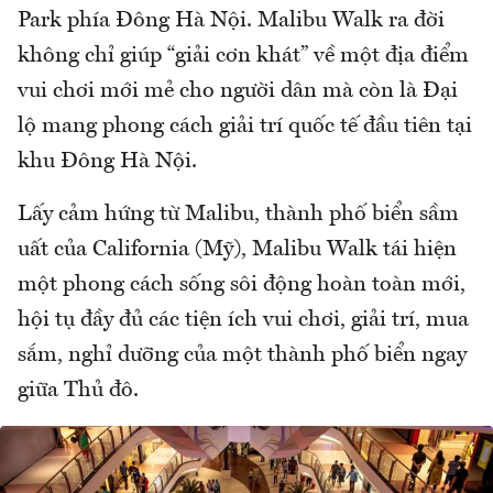
Park phía Đông Hà Nội. Malibu Walk ra đời
không chỉ giúp “giải cơn khát” về một địa điểm
vui chơi mới mẻ cho người dân mà còn là Đại
lộ mang phong cách giải trí quốc tế đầu tiên tại
khu Đông Hà Nội.
Lấy cảm hứng từ Malibu, thành phố biển sầm
uất của California (Mỹ), Malibu Walk tái hiện
một phong cách sống sôi động hoàn toàn mới,
hội tụ đầy đủ các tiện ích vui chơi, giải trí, mua
sắm, nghỉ dưỡng của một thành phố biển ngay
giữa Thủ đô.