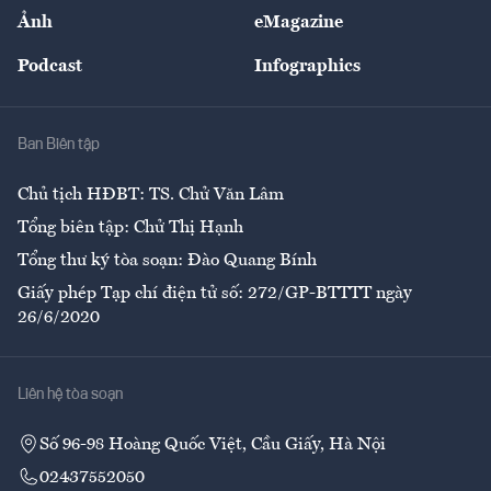
Sự kiện
Nhân lực
Ảnh
eMagazine
Đẹp +
An sinh
Podcast
Infographics
Giải trí
Y tế
Nhà
Ban Biên tập
Ẩm thực
Chủ tịch HĐBT: TS. Chử Văn Lâm
Tổng biên tập: Chử Thị Hạnh
Tổng thư ký tòa soạn: Đào Quang Bính
Giấy phép Tạp chí điện tử số: 272/GP-BTTTT ngày
26/6/2020
Liên hệ tòa soạn
Số 96-98 Hoàng Quốc Việt, Cầu Giấy, Hà Nội
02437552050