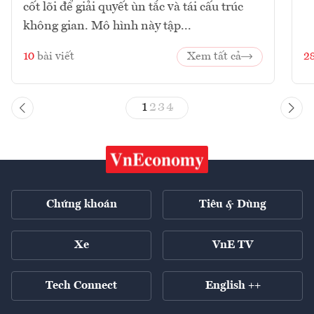
cốt lõi để giải quyết ùn tắc và tái cấu trúc
không gian. Mô hình này tập...
10
bài viết
Xem tất cả
2
1
2
3
4
Chứng khoán
Tiêu & Dùng
Xe
VnE TV
Tech Connect
English ++