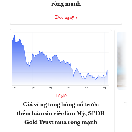
ròng mạnh
Đọc ngay
Thế giới
Giá vàng tăng bùng nổ trước
Tr
thềm báo cáo việc làm Mỹ, SPDR
th
Gold Trust mua ròng mạnh