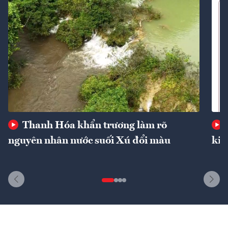
Thanh Hóa khẩn trương làm rõ
nguyên nhân nước suối Xú đổi màu
kin