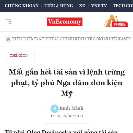
CHỨNG KHOÁN
TIÊU & DÙNG
XE
VNE TV
TECH CO
TIÊU ĐIỂM
ĐẦU TƯ
TÀI CHÍNH
KINH TẾ SỐ
KINH TẾ XANH
THẾ GIỚI
Mất gần hết tài sản vì lệnh trừng
phạt, tỷ phú Nga đâm đơn kiện
Mỹ
Bình Minh
B
12:16, 18/03/2019
Tỷ phú Oleg Deripaska nói rằng tài sản