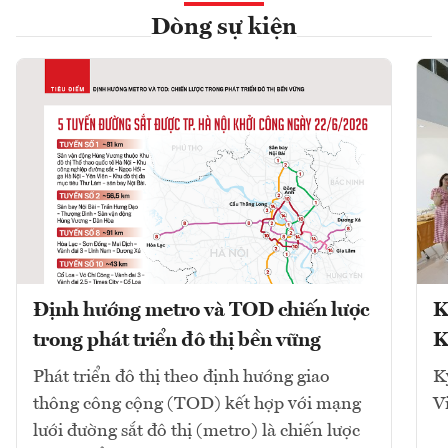
Dòng sự kiện
Định hướng metro và TOD chiến lược
K
trong phát triển đô thị bền vững
K
Phát triển đô thị theo định hướng giao
K
thông công cộng (TOD) kết hợp với mạng
V
lưới đường sắt đô thị (metro) là chiến lược