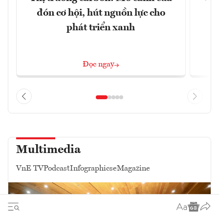
đón cơ hội, hút nguồn lực cho
x
phát triển xanh
Đọc ngay
Multimedia
VnE TV
Podcast
Infographics
eMagazine