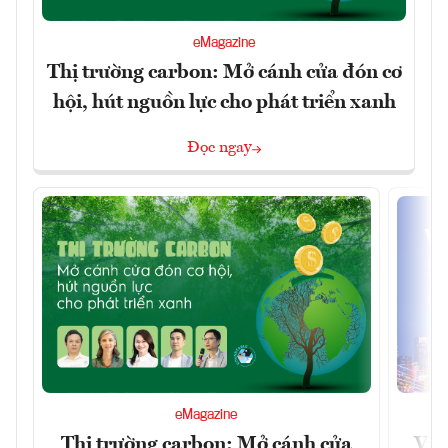
eMagazine
Thị trường carbon: Mở cánh cửa đón cơ
hội, hút nguồn lực cho phát triển xanh
Đọc ngay
eMagazine
Thị trường carbon: Mở cánh cửa
Việ