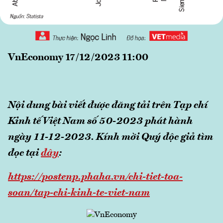
VnEconomy 17/12/2023 11:00
Nội dung bài viết được đăng tải trên Tạp chí
Kinh tế Việt Nam số 50-2023 phát hành
ngày 11-12-2023.
Kính mời Quý độc giả tìm
đọc tại
đây
:
https://postenp.phaha.vn/chi-tiet-toa-
soan/tap-chi-kinh-te-viet-nam