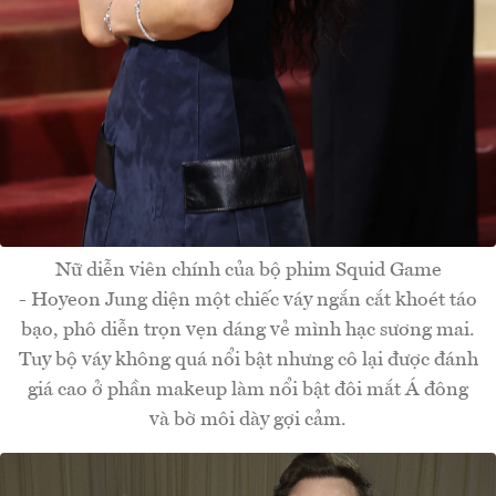
Nữ diễn viên chính của bộ phim Squid Game
- Hoyeon Jung diện một chiếc váy ngắn cắt khoét táo
bạo, phô diễn trọn vẹn dáng vẻ mình hạc sương mai.
Tuy bộ váy không quá nổi bật nhưng cô lại được đánh
giá cao ở phần makeup làm nổi bật đôi mắt Á đông
và bờ môi dày gợi cảm.