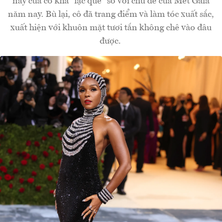
này của cô khá "lạc quẻ" so với chủ để của Met Gala
năm nay. Bù lại, cô đã trang điểm và làm tóc xuất sắc,
xuất hiện với khuôn mặt tươi tắn không chê vào đâu
được.