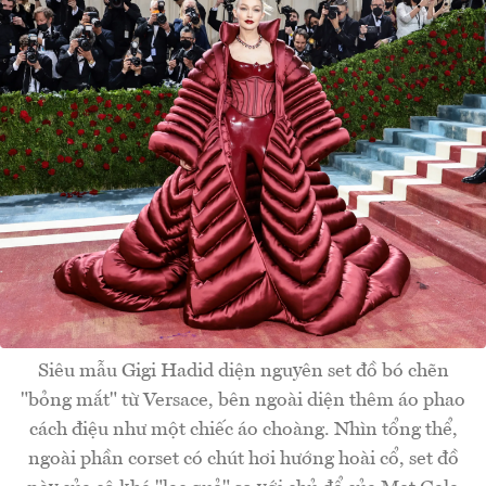
Siêu mẫu Gigi Hadid diện nguyên set đồ bó chẽn
"bỏng mắt" từ Versace, bên ngoài diện thêm áo phao
cách điệu như một chiếc áo choàng. Nhìn tổng thể,
ngoài phần corset có chút hơi hướng hoài cổ, set đồ