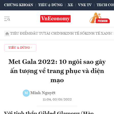
CHỨNG KHOÁN
TIÊU & DÙNG
XE
VNE TV
TECH CO
TIÊU ĐIỂM
ĐẦU TƯ
TÀI CHÍNH
KINH TẾ SỐ
KINH TẾ XANH
TIÊU & DÙNG
Met Gala 2022: 10 ngôi sao gây
ấn tượng về trang phục và diện
mạo
Minh Nguyệt
M
11:04, 03/05/2022
Với tinh thần Gilded Glamour (Hào