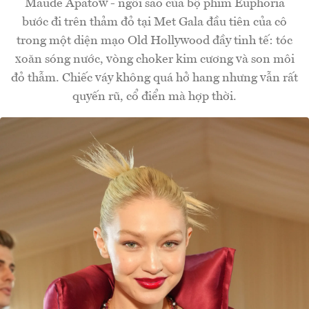
Maude Apatow - ngôi sao của bộ phim Euphoria
bước đi trên thảm đỏ tại Met Gala đầu tiên của cô
trong một diện mạo Old Hollywood đầy tinh tế: tóc
xoăn sóng nước, vòng choker kim cương và son môi
đỏ thẫm. Chiếc váy không quá hở hang nhưng vẫn rất
quyến rũ, cổ điển mà hợp thời.