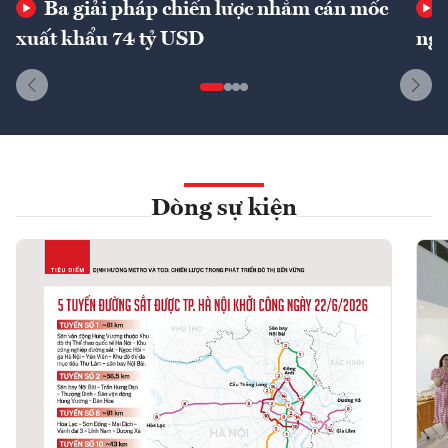
Ba giải pháp chiến lược nhằm cán mốc
xuất khẩu 74 tỷ USD
ngu
Dòng sự kiện