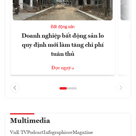
Bất động sản
Doanh nghiệp bất động sản lo
Hà
quy định mới làm tăng chi phí
tuân thủ
Đọc ngay
Multimedia
VnE TV
Podcast
Infographics
eMagazine