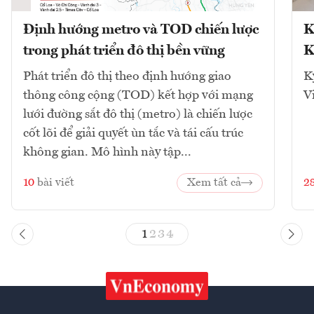
Định hướng metro và TOD chiến lược
K
trong phát triển đô thị bền vững
K
Phát triển đô thị theo định hướng giao
K
thông công cộng (TOD) kết hợp với mạng
V
lưới đường sắt đô thị (metro) là chiến lược
cốt lõi để giải quyết ùn tắc và tái cấu trúc
không gian. Mô hình này tập...
10
bài viết
Xem tất cả
2
1
2
3
4