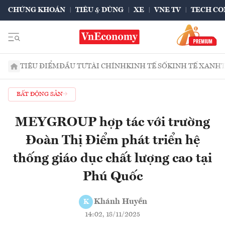
CHỨNG KHOÁN
TIÊU & DÙNG
XE
VNE TV
TECH CO
TIÊU ĐIỂM
ĐẦU TƯ
TÀI CHÍNH
KINH TẾ SỐ
KINH TẾ XANH
BẤT ĐỘNG SẢN
MEYGROUP hợp tác với trường
Đoàn Thị Điểm phát triển hệ
thống giáo dục chất lượng cao tại
Phú Quốc
Khánh Huyền
K
14:02, 18/11/2025