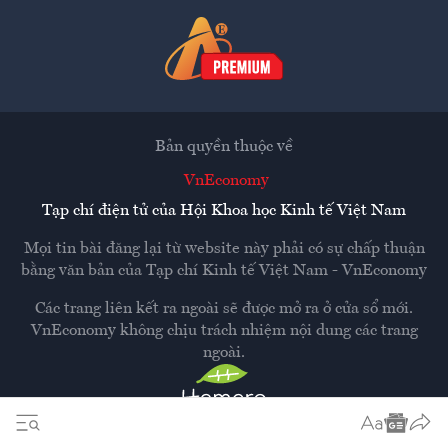
Bản quyền thuộc về
VnEconomy
Tạp chí điện tử của Hội Khoa học Kinh tế Việt Nam
Mọi tin bài đăng lại từ website này phải có sự chấp thuận
bằng văn bản của
Tạp chí Kinh tế Việt Nam - VnEconomy
Các trang liên kết ra ngoài sẽ được mở ra ở cửa sổ mới.
VnEconomy không chịu trách nhiệm nội dung các trang
ngoài.
Thiết kế và phát triển bởi
Hemera Media