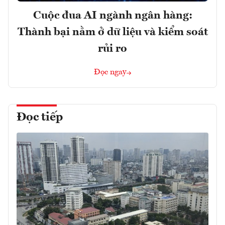
Cuộc đua AI ngành ngân hàng:
Thành bại nằm ở dữ liệu và kiểm soát
rủi ro
Đọc ngay
Đọc tiếp