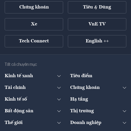
Chứng khoán
Tiêu & Dùng
Xe
VnE TV
Tech Connect
English ++
Tất cả chuyên mục
Kinh tế xanh
Tiêu điểm
Chuyển động xanh
Tài chính
Chứng khoán
Pháp lý
Ngân hàng
Doanh nghiệp niêm yết
Kinh tế số
Hạ tầng
Thương hiệu xanh
Thị trường vốn
Thị trường
Sản phẩm - Thị trường
Bất động sản
Thị trường
Diễn đàn
Thuế
Đầu tư
Tài sản số
Chính sách
Xuất nhập khẩu
Thế giới
Doanh nghiệp
Bảo hiểm
Quốc tế
Dịch vụ số
Thị trường
Khung pháp lý