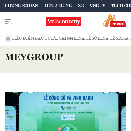
CHỨNG KHOÁN
TIÊU & DÙNG
XE
VNE TV
TECH CO
TIÊU ĐIỂM
ĐẦU TƯ
TÀI CHÍNH
KINH TẾ SỐ
KINH TẾ XANH
MEYGROUP