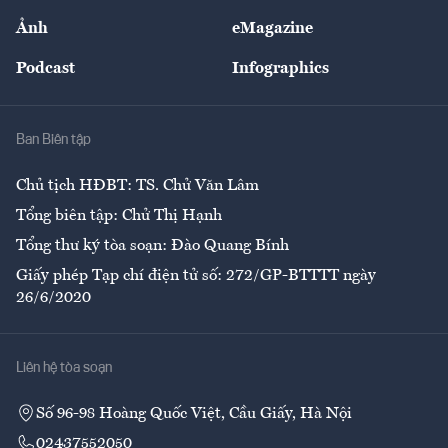
Sự kiện
Nhân lực
Ảnh
eMagazine
Đẹp +
An sinh
Podcast
Infographics
Giải trí
Y tế
Nhà
Ban Biên tập
Ẩm thực
Chủ tịch HĐBT: TS. Chử Văn Lâm
Tổng biên tập: Chử Thị Hạnh
Tổng thư ký tòa soạn: Đào Quang Bính
Giấy phép Tạp chí điện tử số: 272/GP-BTTTT ngày
26/6/2020
Liên hệ tòa soạn
Số 96-98 Hoàng Quốc Việt, Cầu Giấy, Hà Nội
02437552050