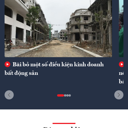
Bãi bỏ một số điều kiện kinh doanh
bất động sản
nôn
bất