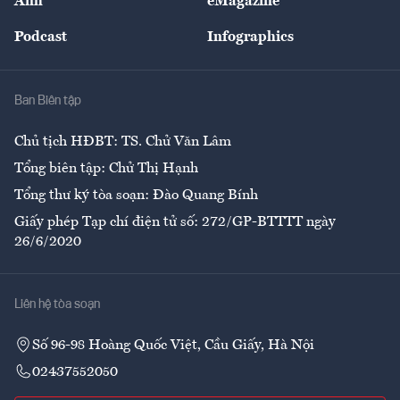
Ảnh
eMagazine
Đẹp +
An sinh
Podcast
Infographics
Giải trí
Y tế
Nhà
Ban Biên tập
Ẩm thực
Chủ tịch HĐBT: TS. Chử Văn Lâm
Tổng biên tập: Chử Thị Hạnh
Tổng thư ký tòa soạn: Đào Quang Bính
Giấy phép Tạp chí điện tử số: 272/GP-BTTTT ngày
26/6/2020
Liên hệ tòa soạn
Số 96-98 Hoàng Quốc Việt, Cầu Giấy, Hà Nội
02437552050