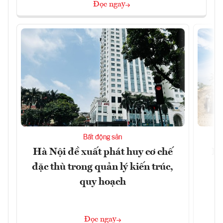
Đọc ngay
Bất động sản
Hà Nội đề xuất phát huy cơ chế
Hà
đặc thù trong quản lý kiến trúc,
p
quy hoạch
Đọc ngay