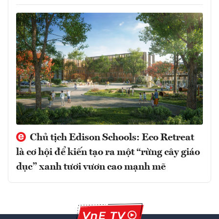
Chủ tịch Edison Schools: Eco Retreat
là cơ hội để kiến tạo ra một “rừng cây giáo
dục” xanh tươi vươn cao mạnh mẽ