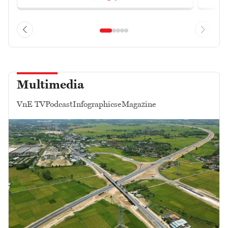
Multimedia
VnE TV
Podcast
Infographics
eMagazine