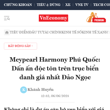
CHỨNG KHOÁN
TIÊU & DÙNG
XE
VNE TV
TECH CO
TIÊU ĐIỂM
ĐẦU TƯ
TÀI CHÍNH
KINH TẾ SỐ
KINH TẾ XANH
BẤT ĐỘNG SẢN
Meypearl Harmony Phú Quốc:
Dấn ấn độc tôn trên trục biển
danh giá nhất Đảo Ngọc
Khánh Huyền
K
12:52, 06/06/2025
Không chỉ là dự án căn hộ ven biển với giá