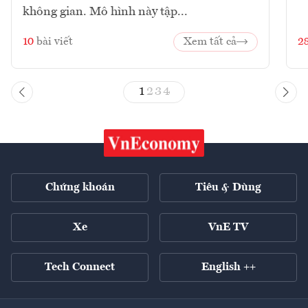
không gian. Mô hình này tập...
10
bài viết
Xem tất cả
2
1
2
3
4
Chứng khoán
Tiêu & Dùng
Xe
VnE TV
Tech Connect
English ++