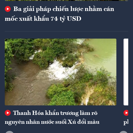
Ba giải pháp chiến lược nhằm cán
mốc xuất khẩu 74 tỷ USD
Thanh Hóa khẩn trương làm rõ
nguyên nhân nước suối Xú đổi màu
phí