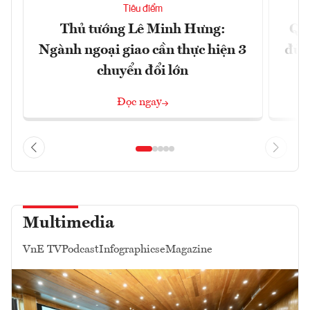
Tiêu điểm
Thủ tướng Lê Minh Hưng:
Qu
Ngành ngoại giao cần thực hiện 3
đủ 
chuyển đổi lớn
Đọc ngay
Multimedia
VnE TV
Podcast
Infographics
eMagazine