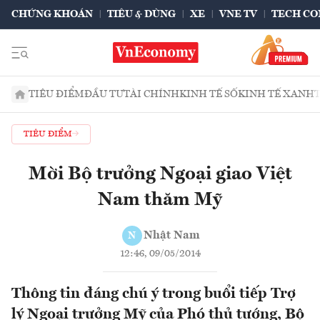
CHỨNG KHOÁN
TIÊU & DÙNG
XE
VNE TV
TECH CO
TIÊU ĐIỂM
ĐẦU TƯ
TÀI CHÍNH
KINH TẾ SỐ
KINH TẾ XANH
TIÊU ĐIỂM
Mời Bộ trưởng Ngoại giao Việt
Nam thăm Mỹ
Nhật Nam
N
12:46, 09/05/2014
Thông tin đáng chú ý trong buổi tiếp Trợ
lý Ngoại trưởng Mỹ của Phó thủ tướng, Bộ