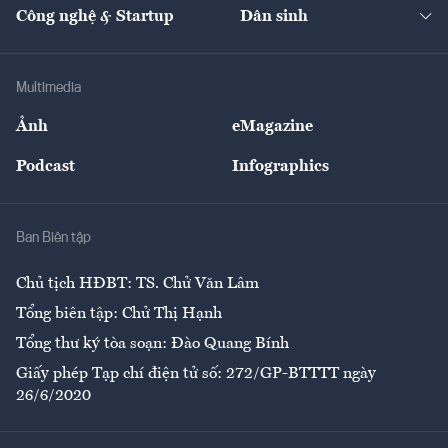
Nhà đầu tư
Du lịch
Công nghệ & Startup
Dân sinh
Tư vấn
Nông sản
Doanh nhân
Tư vấn Tiêu & Dùng
Infographics
Hạ tầng
Sức khỏe
Khung pháp lý
Doanh nghiệp
Địa phương
Thị trường
Bảo hiểm
Multimedia
Sự kiện
Nhân lực
Ảnh
eMagazine
Đẹp +
An sinh
Podcast
Infographics
Giải trí
Y tế
Nhà
Ban Biên tập
Ẩm thực
Chủ tịch HĐBT: TS. Chử Văn Lâm
Tổng biên tập: Chử Thị Hạnh
Tổng thư ký tòa soạn: Đào Quang Bính
Giấy phép Tạp chí điện tử số: 272/GP-BTTTT ngày
26/6/2020