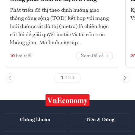
Phát triển đô thị theo định hướng giao
K
thông công cộng (TOD) kết hợp với mạng
V
lưới đường sắt đô thị (metro) là chiến lược
cốt lõi để giải quyết ùn tắc và tái cấu trúc
không gian. Mô hình này tập...
10
bài viết
Xem tất cả
2
1
2
3
4
Chứng khoán
Tiêu & Dùng