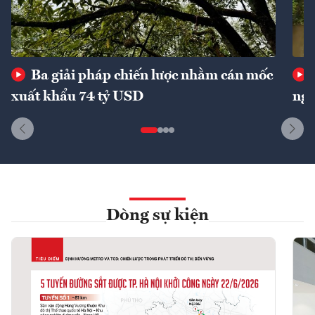
Ba giải pháp chiến lược nhằm cán mốc
xuất khẩu 74 tỷ USD
ngu
Dòng sự kiện