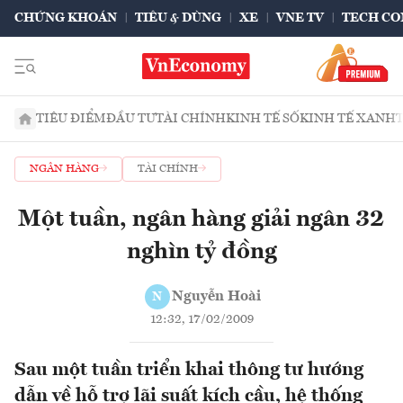
CHỨNG KHOÁN
TIÊU & DÙNG
XE
VNE TV
TECH CO
TIÊU ĐIỂM
ĐẦU TƯ
TÀI CHÍNH
KINH TẾ SỐ
KINH TẾ XANH
NGÂN HÀNG
TÀI CHÍNH
Một tuần, ngân hàng giải ngân 32
nghìn tỷ đồng
Nguyễn Hoài
N
12:32, 17/02/2009
Sau một tuần triển khai thông tư hướng
dẫn về hỗ trợ lãi suất kích cầu, hệ thống