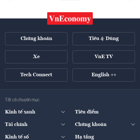
Chứng khoán
Tiêu & Dùng
Xe
VnE TV
Tech Connect
English ++
Tất cả chuyên mục
Kinh tế xanh
Tiêu điểm
Chuyển động xanh
Tài chính
Chứng khoán
Pháp lý
Ngân hàng
Doanh nghiệp niêm yết
Kinh tế số
Hạ tầng