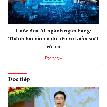
Cuộc đua AI ngành ngân hàng:
Thành bại nằm ở dữ liệu và kiểm soát
rủi ro
Đọc ngay
Đọc tiếp