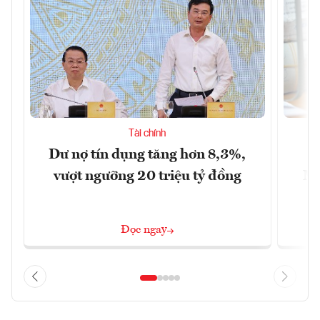
Tài chính
Dư nợ tín dụng tăng hơn 8,3%,
H
vượt ngưỡng 20 triệu tỷ đồng
Mi
6
Đọc ngay