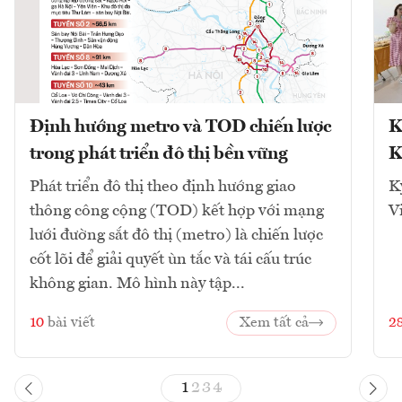
Định hướng metro và TOD chiến lược
K
trong phát triển đô thị bền vững
K
Phát triển đô thị theo định hướng giao
K
thông công cộng (TOD) kết hợp với mạng
V
lưới đường sắt đô thị (metro) là chiến lược
cốt lõi để giải quyết ùn tắc và tái cấu trúc
không gian. Mô hình này tập...
10
bài viết
Xem tất cả
2
1
2
3
4