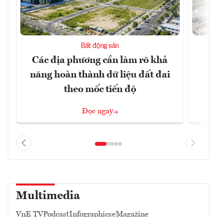
Bất động sản
Các địa phương cần làm rõ khả
Q
năng hoàn thành dữ liệu đất đai
h
theo mốc tiến độ
Đọc ngay
Multimedia
VnE TV
Podcast
Infographics
eMagazine