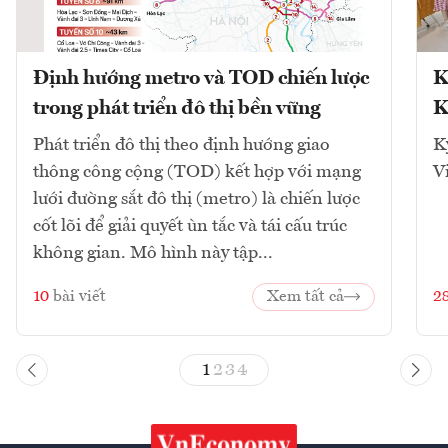
Định hướng metro và TOD chiến lược
K
trong phát triển đô thị bền vững
K
Phát triển đô thị theo định hướng giao
K
thông công cộng (TOD) kết hợp với mạng
V
lưới đường sắt đô thị (metro) là chiến lược
cốt lõi để giải quyết ùn tắc và tái cấu trúc
không gian. Mô hình này tập...
10
bài viết
Xem tất cả
2
1
2
3
4