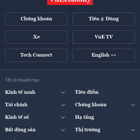
Chứng khoán
Tiêu & Dùng
Xe
VnE TV
Tech Connect
English ++
Tất cả chuyên mục
Kinh tế xanh
Tiêu điểm
Chuyển động xanh
Tài chính
Chứng khoán
Pháp lý
Ngân hàng
Doanh nghiệp niêm yết
Kinh tế số
Hạ tầng
Thương hiệu xanh
Thị trường vốn
Thị trường
Sản phẩm - Thị trường
Bất động sản
Thị trường
Diễn đàn
Thuế
Đầu tư
Tài sản số
Chính sách
Xuất nhập khẩu