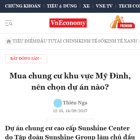
CHỨNG KHOÁN
TIÊU & DÙNG
XE
VNE TV
TECH CO
TIÊU ĐIỂM
ĐẦU TƯ
TÀI CHÍNH
KINH TẾ SỐ
KINH TẾ XANH
BẤT ĐỘNG SẢN
Mua chung cư khu vực Mỹ Đình,
nên chọn dự án nào?
Thiên Nga
12:10, 14/09/2017
Dự án chung cư cao cấp Sunshine Center
do Tập đoàn Sunshine Group làm chủ đầu