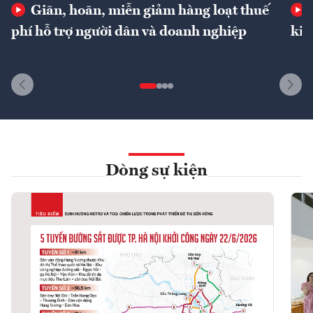
Giãn, hoãn, miễn giảm hàng loạt thuế
phí hỗ trợ người dân và doanh nghiệp
kin
Dòng sự kiện