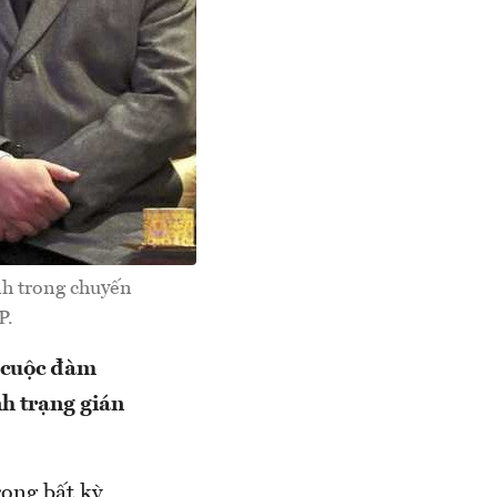
nh trong chuyến
P.
 cuộc đàm
h trạng gián
rong bất kỳ