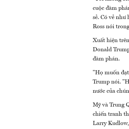
cuộc đàm phán 
sẻ. Có vẻ như
Ross nói tron
Xuất hiện trê
Donald Trump 
đàm phán.
"Họ muốn đạt 
Trump nói. "H
nước của chúng
Mỹ và Trung Qu
chiến tranh t
Larry Kudlow,