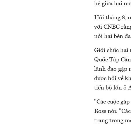
hệ giữa hai nư
Hồi tháng 8, 
với CNBC rằng
nói hai bên đ
Giới chức hai
Quốc Tập Cận 
lãnh đạo gặp 
được hỏi về k
tiến bộ lớn ở 
"Các cuộc gặp 
Ross nói. "Cá
trang trong m