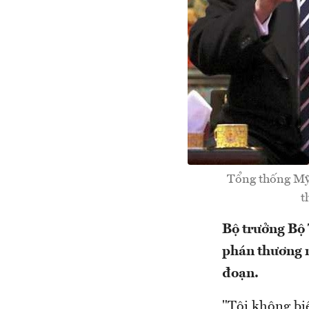
Tổng thống Mỹ 
t
Bộ trưởng Bộ
phán thương m
đoạn.
"Tôi không biế