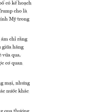
bố có kế hoạch
Trump cho là
hính Mỹ trong
 ám chỉ rằng
ụ giữa hãng
 vừa qua.
ợc cơ quan
ng mại, nhưng
 các nước khác
ng qua thương