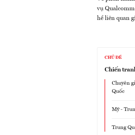
vụ Qualcomm-N
hề liên quan g
CHỦ ĐỀ
Chiến tran
Chuyên gi
Quốc
Mỹ - Trun
Trung Quố