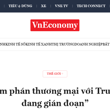
TIÊU & DÙNG
XE
VNE TV
TECH CONNECT
ÍNH
KINH TẾ SỐ
KINH TẾ XANH
THỊ TRƯỜNG
DOANH NGHIỆP
BẤT
THẾ GIỚI
m phán thương mại với Tr
đang gián đoạn”