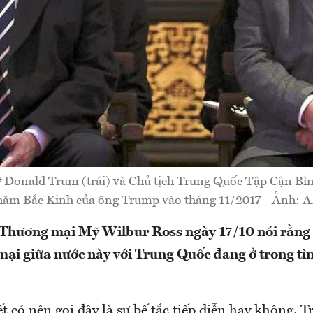
Donald Trum (trái) và Chủ tịch Trung Quốc Tập Cận Bì
hăm Bắc Kinh của ông Trump vào tháng 11/2017 - Ảnh: A
 Thương mại Mỹ Wilbur Ross ngày 17/10 nói rằng
ại giữa nước này với Trung Quốc đang ở trong tìn
t có nên gọi đây là sự bế tắc tiếp diễn hay không. T