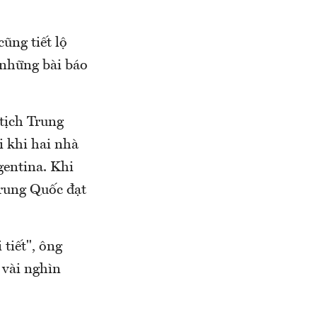
ũng tiết lộ
 những bài báo
tịch Trung
 khi hai nhà
gentina. Khi
Trung Quốc đạt
tiết", ông
 vài nghìn