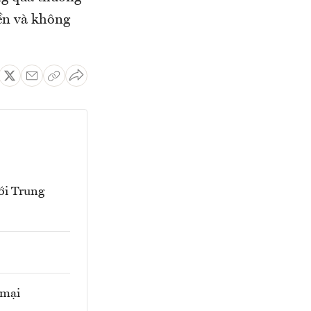
ền và không
với Trung
 mại