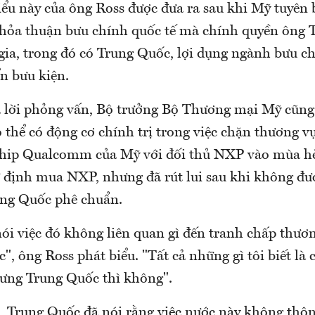
ểu này của ông Ross được đưa ra sau khi Mỹ tuyên 
thỏa thuận bưu chính quốc tế mà chính quyền ông 
 gia, trong đó có Trung Quốc, lợi dụng ngành bưu c
n bưu kiện.
ả lời phỏng vấn, Bộ trưởng Bộ Thương mại Mỹ cũng
 thể có động cơ chính trị trong việc chặn thương v
chip Qualcomm của Mỹ với đối thủ NXP vào mùa hè
ịnh mua NXP, nhưng đã rút lui sau khi không đư
ng Quốc phê chuẩn.
ói việc đó không liên quan gì đến tranh chấp thươ
c", ông Ross phát biểu. "Tất cả những gì tôi biết là
ưng Trung Quốc thì không".
 Trung Quốc đã nói rằng việc nước này không thô