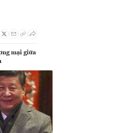
ơng mại giữa
n