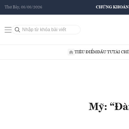
Thứ Bảy, 08/08/2026
CHỨNG KHOÁN
TIÊU ĐIỂM
ĐẦU TƯ
TÀI CH
Mỹ: “Đà