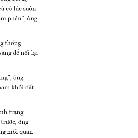
và có lúc suôn
đàm phán", ông
ng thống
àng để nối lại
àng", ông
năm khỏi đất
ình trạng
trước, ông
ằng mối quan