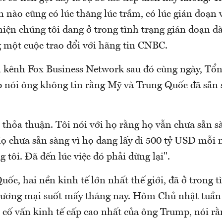
nào cũng có lúc thăng lúc trầm, có lúc gián đoạn 
 hiện chúng tôi đang ở trong tình trạng gián đoạn 
g một cuộc trao đổi với hãng tin CNBC.
n kênh Fox Business Network sau đó cùng ngày, Tổ
nói ông không tin rằng Mỹ và Trung Quốc đã sẵn s
thỏa thuận. Tôi nói với họ rằng họ vẫn chưa sẵn s
ọ chưa sẵn sàng vì họ đang lấy đi 500 tỷ USD mỗi 
 tôi. Đã đến lúc việc đó phải dừng lại".
ốc, hai nền kinh tế lớn nhất thế giới, đã ở trong t
hương mại suốt mấy tháng nay. Hôm Chủ nhật tuần 
 cố vấn kinh tế cấp cao nhất của ông Trump, nói r