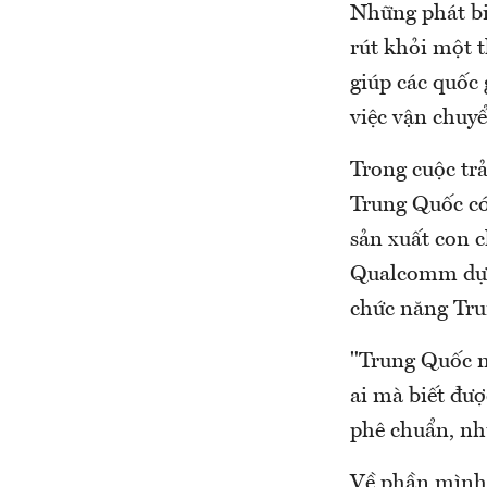
Những phát bi
rút khỏi một 
giúp các quốc
việc vận chuyể
Trong cuộc tr
Trung Quốc có
sản xuất con 
Qualcomm dự đ
chức năng Tru
"Trung Quốc n
ai mà biết đượ
phê chuẩn, nh
Về phần mình,