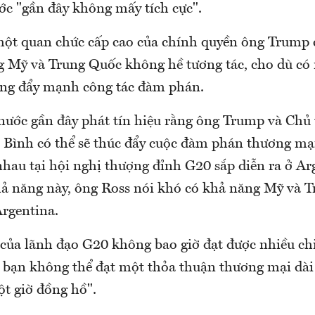
ớc "gần đây không mấy tích cực".
một quan chức cấp cao của chính quyền ông Trump c
 Mỹ và Trung Quốc không hề tương tác, cho dù có
ang đẩy mạnh công tác đàm phán.
 nước gần đây phát tín hiệu rằng ông Trump và Chủ 
Bình có thể sẽ thúc đẩy cuộc đàm phán thương mại
nhau tại hội nghị thượng đỉnh G20 sắp diễn ra ở Ar
hả năng này, ông Ross nói khó có khả năng Mỹ và 
Argentina.
của lãnh đạo G20 không bao giờ đạt được nhiều chi 
c bạn không thể đạt một thỏa thuận thương mại dài
ột giờ đồng hồ".