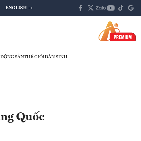
ENGLISH ++
 ĐỘNG SẢN
THẾ GIỚI
DÂN SINH
ung Quốc