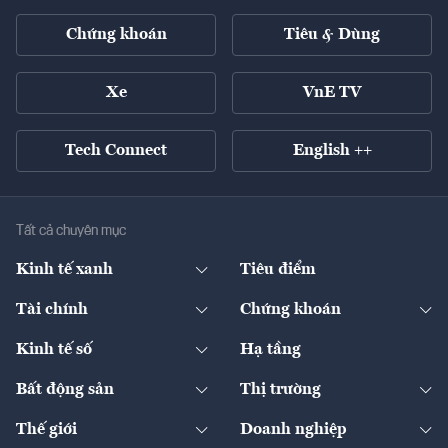
Chứng khoán
Tiêu & Dùng
Xe
VnE TV
Tech Connect
English ++
Tất cả chuyên mục
Kinh tế xanh
Tiêu điểm
Chuyển động xanh
Tài chính
Chứng khoán
Pháp lý
Ngân hàng
Doanh nghiệp niêm yết
Kinh tế số
Hạ tầng
Thương hiệu xanh
Thị trường vốn
Thị trường
Sản phẩm - Thị trường
Bất động sản
Thị trường
Diễn đàn
Thuế
Đầu tư
Tài sản số
Chính sách
Xuất nhập khẩu
Thế giới
Doanh nghiệp
Bảo hiểm
Quốc tế
Dịch vụ số