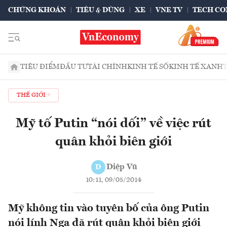
CHỨNG KHOÁN
TIÊU & DÙNG
XE
VNE TV
TECH CO
TIÊU ĐIỂM
ĐẦU TƯ
TÀI CHÍNH
KINH TẾ SỐ
KINH TẾ XANH
THẾ GIỚI
Mỹ tố Putin “nói dối” về việc rút
quân khỏi biên giới
Diệp Vũ
D
10:11, 09/05/2014
Mỹ không tin vào tuyên bố của ông Putin
nói lính Nga đã rút quân khỏi biên giới