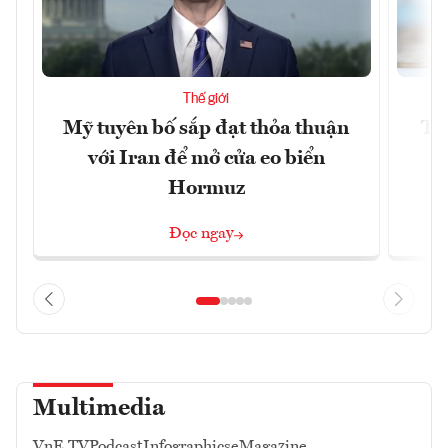
Thế giới
Mỹ tuyên bố sắp đạt thỏa thuận
Tr
với Iran để mở cửa eo biển
th
Hormuz
Đọc ngay
Multimedia
VnE TV
Podcast
Infographics
eMagazine