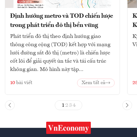
Định hướng metro và TOD chiến lược
K
trong phát triển đô thị bền vững
K
Phát triển đô thị theo định hướng giao
K
thông công cộng (TOD) kết hợp với mạng
V
lưới đường sắt đô thị (metro) là chiến lược
cốt lõi để giải quyết ùn tắc và tái cấu trúc
không gian. Mô hình này tập...
10
bài viết
Xem tất cả
2
1
2
3
4