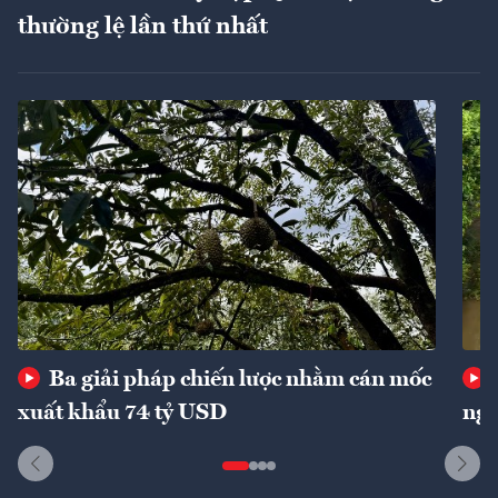
thường lệ lần thứ nhất
Ba giải pháp chiến lược nhằm cán mốc
xuất khẩu 74 tỷ USD
ngu