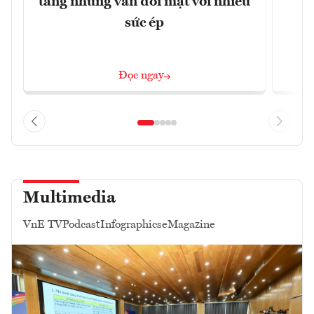
tăng nhưng vẫn đối mặt với nhiều
v
sức ép
Đọc ngay
Multimedia
VnE TV
Podcast
Infographics
eMagazine