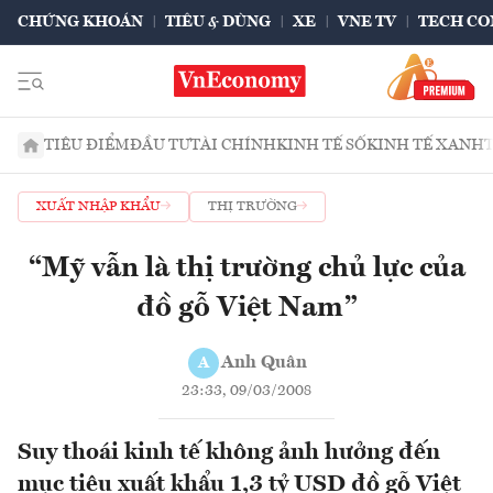
CHỨNG KHOÁN
TIÊU & DÙNG
XE
VNE TV
TECH CO
TIÊU ĐIỂM
ĐẦU TƯ
TÀI CHÍNH
KINH TẾ SỐ
KINH TẾ XANH
XUẤT NHẬP KHẨU
THỊ TRƯỜNG
“Mỹ vẫn là thị trường chủ lực của
đồ gỗ Việt Nam”
Anh Quân
A
23:33, 09/03/2008
Suy thoái kinh tế không ảnh hưởng đến
mục tiêu xuất khẩu 1,3 tỷ USD đồ gỗ Việt