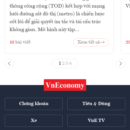
thông công cộng (TOD) kết hợp với mạng
V
lưới đường sắt đô thị (metro) là chiến lược
cốt lõi để giải quyết ùn tắc và tái cấu trúc
không gian. Mô hình này tập...
10
bài viết
Xem tất cả
2
1
2
3
4
Chứng khoán
Tiêu & Dùng
Xe
VnE TV