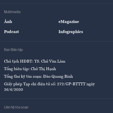
Khung pháp lý
Doanh nghiệp
Địa phương
Thị trường
Bảo hiểm
Multimedia
Sự kiện
Nhân lực
Ảnh
eMagazine
Đẹp +
An sinh
Podcast
Infographics
Giải trí
Y tế
Nhà
Ban Biên tập
Ẩm thực
Chủ tịch HĐBT: TS. Chử Văn Lâm
Tổng biên tập: Chử Thị Hạnh
Tổng thư ký tòa soạn: Đào Quang Bính
Giấy phép Tạp chí điện tử số: 272/GP-BTTTT ngày
26/6/2020
Liên hệ tòa soạn