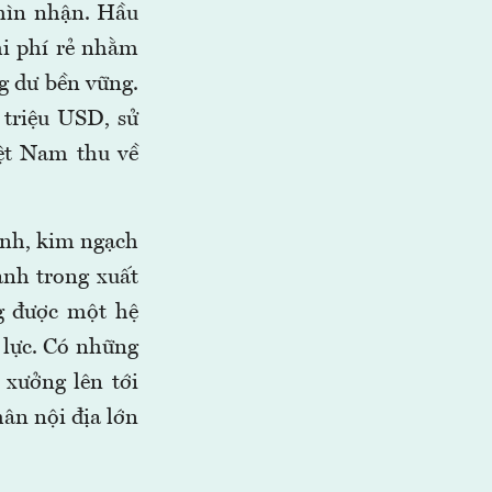
nhìn nhận. Hầu
hi phí rẻ nhằm
ng dư bền vững.
 triệu USD, sử
iệt Nam thu về
ạnh, kim ngạch
ành trong xuất
g được một hệ
 lực. Có những
xưởng lên tới
hân nội địa lớn