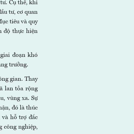
tư. Cụ thể, khi
ầu tư, cơ quan
Mục tiêu và quy
n độ thực hiện
giai đoạn khó
ăng trưởng.
ông gian. Thay
ã lan tỏa rộng
u, vùng xa. Sự
ận, đó là thúc
 và hỗ trợ đắc
g công nghiệp,