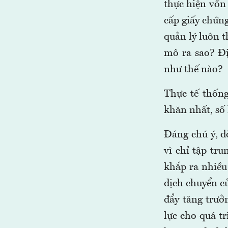
thực hiện vốn 
cấp giấy chứn
quản lý luôn t
mô ra sao? Đị
như thế nào?
Thực tế thốn
khăn nhất, số
Đáng chú ý, d
vì chỉ tập tr
khắp ra nhiều
dịch chuyển c
đẩy tăng trưở
lực cho quá t