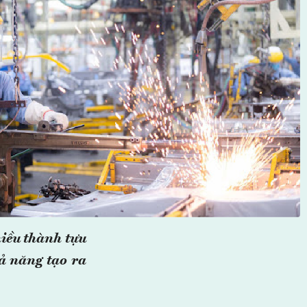
iều thành tựu
ả năng tạo ra