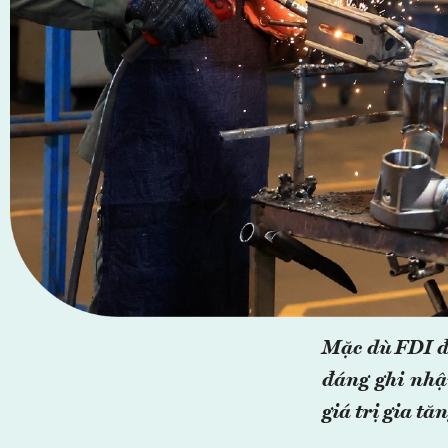
Mặc dù FDI đ
đáng ghi nhậ
giá trị gia t