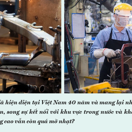
ã hiện diện tại Việt Nam 40 năm và mang lại nh
n, song sự kết nối với khu vực trong nước và kh
ăng cao vẫn còn quá mờ nhạt?