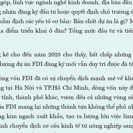
góp, lĩnh vực ngành nghề kinh doanh, địa bàn đầu 
g nhận đăng ký đầu tư hoặc quyết định chủ trương đ
hẩm định các yếu tố cơ bản: Bản chất dự án là gì? 
a điểm triển khai ở đâu? Tổng mức đầu tư và tiế
g kê cho đến năm 2025 cho thấy, bất chấp những 
 lượng dự án FDI đăng ký mới vẫn duy trì được đà t
òng vốn FDI đã có sự chuyển dịch mạnh mẽ về kh
ung tại Hà Nội và TP.Hồ Chí Minh, dòng vốn này đ
 tỉnh, thành phố khác, vươn đến cả những vùng sâ
ủa FDI mang lại những thành tựu không thể phủ nh
ng kim ngạch xuất khẩu, tạo ra lượng lớn việc làm
rình chuyển dịch cơ cấu kinh tế từ nông nghiệp san