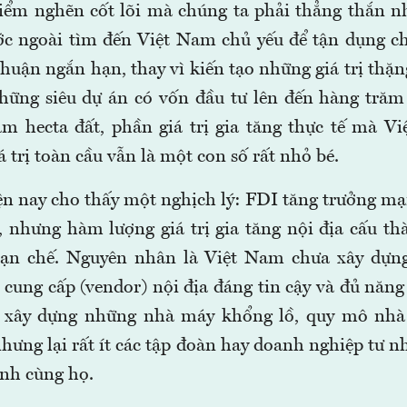
iểm nghẽn cốt lõi mà chúng ta phải thẳng thắn 
ớc ngoài tìm đến Việt Nam chủ yếu để tận dụng c
huận ngắn hạn, thay vì kiến tạo những giá trị thặ
hững siêu dự án có vốn đầu tư lên đến hàng trăm
m hecta đất, phần giá trị gia tăng thực tế mà V
á trị toàn cầu vẫn là một con số rất nhỏ bé.
ện nay cho thấy một nghịch lý: FDI tăng trưởng m
, nhưng hàm lượng giá trị gia tăng nội địa cấu th
 hạn chế. Nguyên nhân là Việt Nam chưa xây dựn
 cung cấp (vendor) nội địa đáng tin cậy và đủ năng
 xây dựng những nhà máy khổng lồ, quy mô nhà 
ưng lại rất ít các tập đoàn hay doanh nghiệp tư n
nh cùng họ.