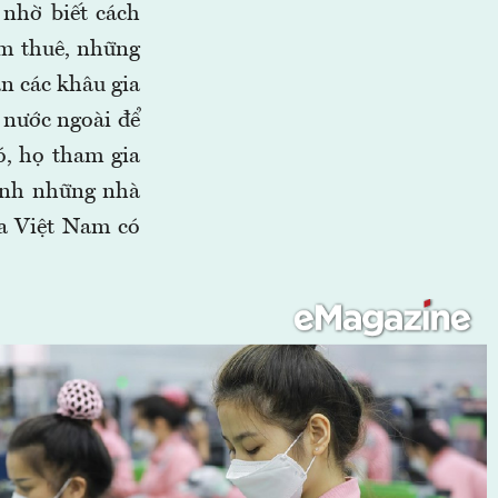
nhờ biết cách
àm thuê, những
n các khâu gia
 nước ngoài để
ó, họ tham gia
hành những nhà
ịa Việt Nam có