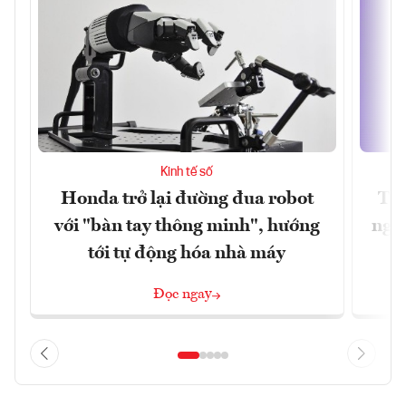
Kinh tế số
Honda trở lại đường đua robot
Thủ
với "bàn tay thông minh", hướng
nghẽ
tới tự động hóa nhà máy
Đọc ngay