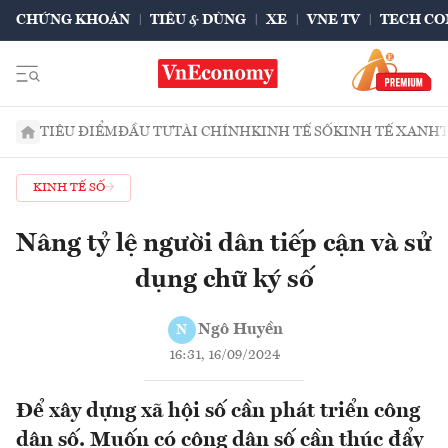
CHỨNG KHOÁN
TIÊU & DÙNG
XE
VNE TV
TECH CO
TIÊU ĐIỂM
ĐẦU TƯ
TÀI CHÍNH
KINH TẾ SỐ
KINH TẾ XANH
KINH TẾ SỐ
Nâng tỷ lệ người dân tiếp cận và sử
dụng chữ ký số
Ngô Huyền
N
16:31, 16/09/2024
Để xây dựng xã hội số cần phát triển công
dân số. Muốn có công dân số cần thúc đẩy