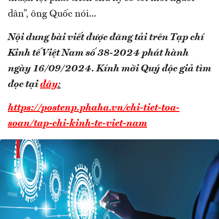
dân”, ông Quốc nói...
Nội dung bài viết được đăng tải trên Tạp chí
Kinh tế Việt Nam số 38-2024 phát hành
ngày 16/09/2024.
Kính mời Quý độc giả tìm
đọc tại
đây
:
https://postenp.phaha.vn/chi-tiet-toa-
soan/tap-chi-kinh-te-viet-nam