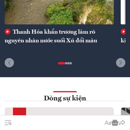
Thanh Hóa khẩn trương làm rõ
nguyên nhân nước suối Xú đổi màu
kin
Dòng sự kiện