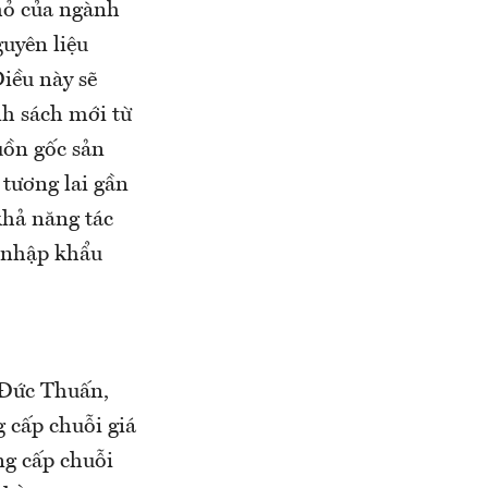
nhỏ của ngành
guyên liệu
Điều này sẽ
ính sách mới từ
uồn gốc sản
 tương lai gần
khả năng tác
a nhập khẩu
n Đức Thuấn,
 cấp chuỗi giá
ng cấp chuỗi