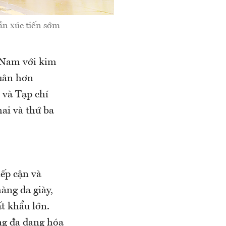
ần xúc tiến sớm
t Nam với kim
quân hơn
 và Tạp chí
ai và thứ ba
iếp cận và
àng da giày,
t khẩu lớn.
ng đa dạng hóa