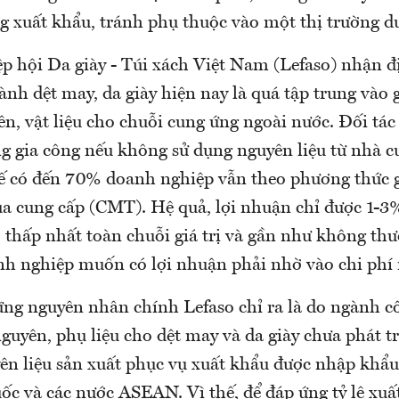
ng xuất khẩu, tránh phụ thuộc vào một thị trường d
ệp hội Da giày - Túi xách Việt Nam (Lefaso) nhận đ
ành dệt may, da giày hiện nay là quá tập trung vào 
n, vật liệu cho chuỗi cung ứng ngoài nước. Đối tác
g gia công nếu không sử dụng nguyên liệu từ nhà c
thế có đến 70% doanh nghiệp vẫn theo phương thức g
a cung cấp (CMT). Hệ quả, lợi nhuận chỉ được 1-3
, thấp nhất toàn chuỗi giá trị và gần như không th
nh nghiệp muốn có lợi nhuận phải nhờ vào chi phí
ng nguyên nhân chính Lefaso chỉ ra là do ngành c
guyên, phụ liệu cho dệt may và da giày chưa phát tr
ên liệu sản xuất phục vụ xuất khẩu được nhập khẩu
c và các nước ASEAN. Vì thế, để đáp ứng tỷ lệ xuất