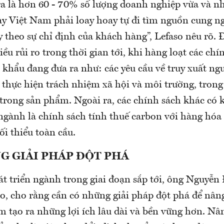
 ra là hơn 60 - 70% số lượng doanh nghiệp vừa và 
ày Việt Nam phải loay hoay tự đi tìm nguồn cung n
 theo sự chỉ định của khách hàng”, Lefaso nêu rõ. 
iều rủi ro trong thời gian tới, khi hàng loạt các ch
 khẩu đang đưa ra như: các yêu cầu về truy xuất ng
thực hiện trách nhiệm xã hội và môi trường, trong
hế trong sản phẩm. Ngoài ra, các chính sách khác có 
ngành là chính sách tính thuế carbon với hàng hó
ối thiểu toàn cầu.
G GIẢI PHÁP ĐỘT PHÁ
át triển ngành trong giai đoạn sắp tới, ông Nguyễ
o, cho rằng cần có những giải pháp đột phá để nâng
m tạo ra những lợi ích lâu dài và bền vững hơn. Nâ