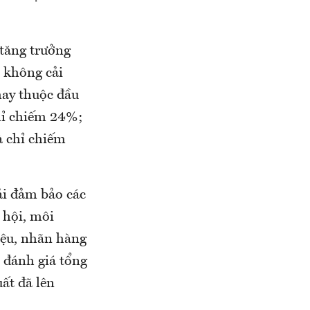
 tăng trưởng
 không cải
may thuộc đầu
hỉ chiếm 24%;
à chỉ chiếm
hải đảm bảo các
 hội, môi
iệu, nhãn hàng
n đánh giá tổng
uất đã lên