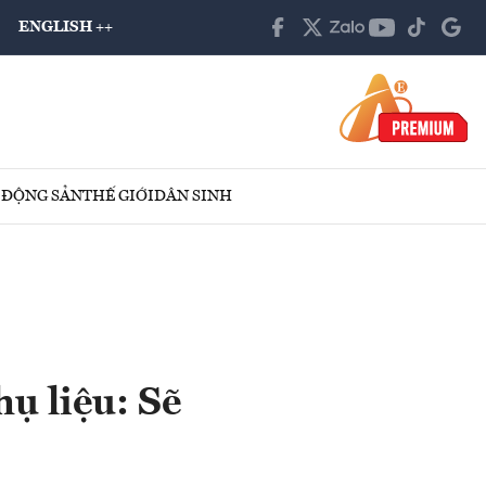
ENGLISH ++
 ĐỘNG SẢN
THẾ GIỚI
DÂN SINH
hụ liệu: Sẽ