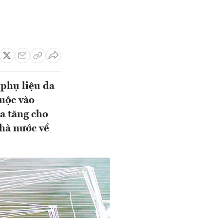
 phụ liệu da
huộc vào
ia tăng cho
Nhà nước về