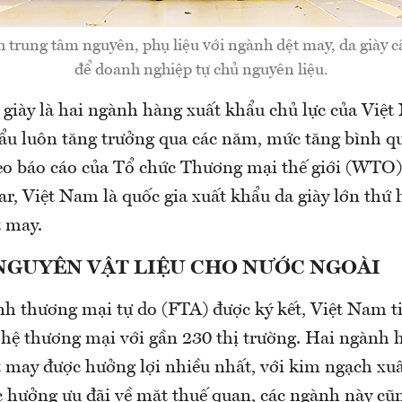
h trung tâm nguyên, phụ liệu với ngành dệt may, da giày c
để doanh nghiệp tự chủ nguyên liệu.
 giày là hai ngành hàng xuất khẩu chủ lực của Việ
ẩu luôn tăng trưởng qua các năm, mức tăng bình 
 báo cáo của Tổ chức Thương mại thế giới (WTO)
, Việt Nam là quốc gia xuất khẩu da giày lớn thứ h
t may.
NGUYÊN VẬT LIỆU CHO NƯỚC NGOÀI
nh thương mại tự do (FTA) được ký kết, Việt Nam t
 hệ thương mại với gần 230 thị trường. Hai ngành h
t may được hưởng lợi nhiều nhất, với kim ngạch xuấ
 hưởng ưu đãi về mặt thuế quan, các ngành này cũ