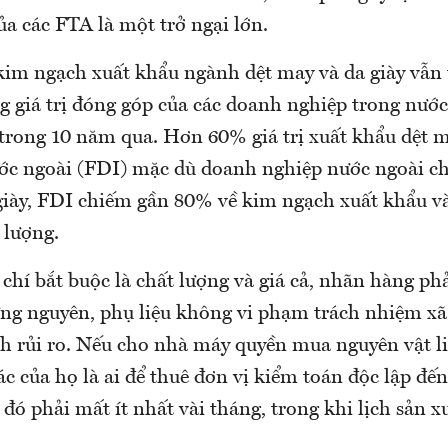
ủa các FTA là một trở ngại lớn.
kim ngạch xuất khẩu ngành dệt may và da giày vẫn
g giá trị đóng góp của các doanh nghiệp trong nước
 trong 10 năm qua. Hơn 60% giá trị xuất khẩu dệt 
nước ngoài (FDI) mặc dù doanh nghiệp nước ngoài c
giày, FDI chiếm gần 80% về kim ngạch xuất khẩu v
 lượng.
 chí bắt buộc là chất lượng và giá cả, nhãn hàng p
ứng nguyên, phụ liệu không vi phạm trách nhiệm xã
nh rủi ro. Nếu cho nhà máy quyền mua nguyên vật l
tác của họ là ai để thuê đơn vị kiểm toán độc lập đế
 đó phải mất ít nhất vài tháng, trong khi lịch sản x