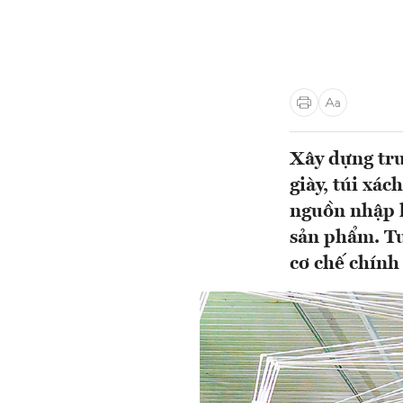
Xây dựng tru
giày, túi xá
nguồn nhập kh
sản phẩm. Tu
cơ chế chính