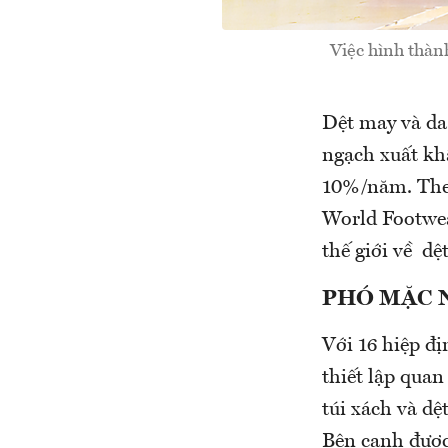
Việc hình thàn
Dệt may và da
ngạch xuất kh
10%/năm. Theo
World Footwear
thế giới về dệ
PHÓ MẶC 
Với 16 hiệp đị
thiết lập quan
túi xách và dệ
Bên cạnh được