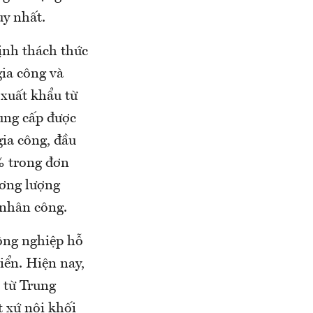
uy nhất.
ịnh thách thức
gia công và
 xuất khẩu từ
ung cấp được
ia công, đầu
% trong đơn
ương lượng
 nhân công.
ông nghiệp hỗ
iển. Hiện nay,
 từ Trung
 xứ nội khối