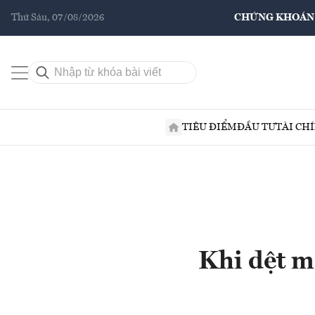
Thứ Sáu, 07/08/2026
CHỨNG KHOÁN
TIÊU ĐIỂM
ĐẦU TƯ
TÀI CH
Khi dệt ma