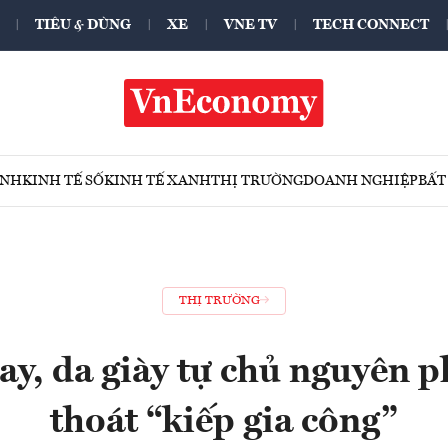
TIÊU & DÙNG
XE
VNE TV
TECH CONNECT
ÍNH
KINH TẾ SỐ
KINH TẾ XANH
THỊ TRƯỜNG
DOANH NGHIỆP
BẤT
THỊ TRƯỜNG
y, da giày tự chủ nguyên p
thoát “kiếp gia công”