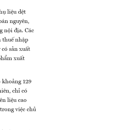
ụ liệu dệt
 bán nguyên,
g nội địa. Các
n thuế nhập
 có sản xuất
 phẩm xuất
ó khoảng 129
iên, chỉ có
n liệu cao
trong việc chủ