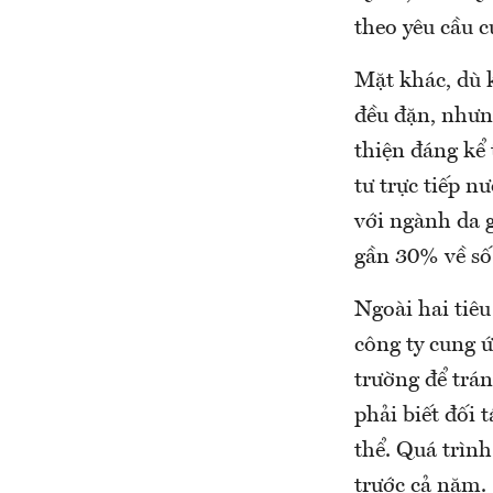
theo yêu cầu c
Mặt khác, dù 
đều đặn, nhưn
thiện đáng kể
tư trực tiếp 
với ngành da 
gần 30% về số
Ngoài hai tiêu
công ty cung 
trường để trá
phải biết đối 
thể. Quá trình
trước cả năm.