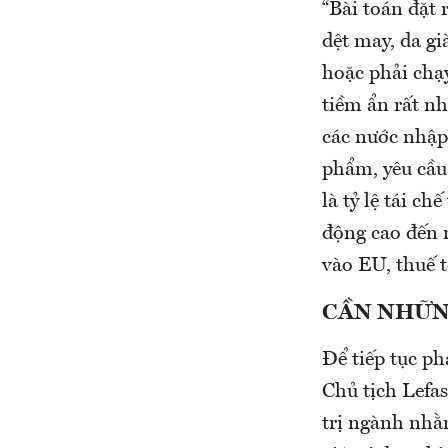
“Bài toán đặt
dệt may, da gi
hoặc phải chạy
tiềm ẩn rất nh
các nước nhập
phẩm, yêu cầu 
là tỷ lệ tái c
động cao đến 
vào EU, thuế t
CẦN NHỮN
Để tiếp tục ph
Chủ tịch Lefas
trị ngành nhằ