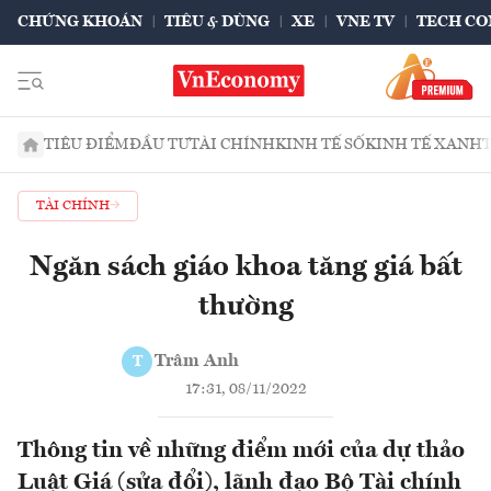
CHỨNG KHOÁN
TIÊU & DÙNG
XE
VNE TV
TECH CO
TIÊU ĐIỂM
ĐẦU TƯ
TÀI CHÍNH
KINH TẾ SỐ
KINH TẾ XANH
TÀI CHÍNH
Ngăn sách giáo khoa tăng giá bất
thường
Trâm Anh
T
17:31, 08/11/2022
Thông tin về những điểm mới của dự thảo
Luật Giá (sửa đổi), lãnh đạo Bộ Tài chính