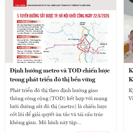
Định hướng metro và TOD chiến lược
K
trong phát triển đô thị bền vững
K
Phát triển đô thị theo định hướng giao
K
thông công cộng (TOD) kết hợp với mạng
V
lưới đường sắt đô thị (metro) là chiến lược
cốt lõi để giải quyết ùn tắc và tái cấu trúc
không gian. Mô hình này tập...