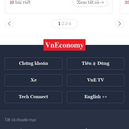
10
bài viết
Xem tất cả
2
1
2
3
4
Chứng khoán
Tiêu & Dùng
Xe
VnE TV
Tech Connect
English ++
Tất cả chuyên mục