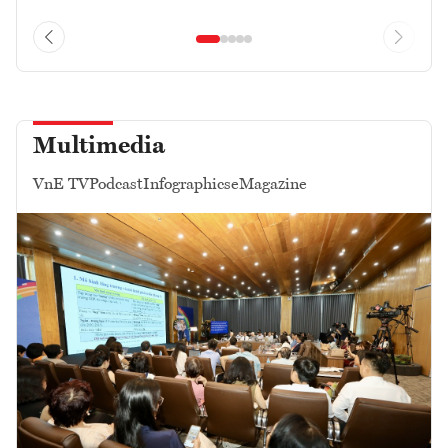
Multimedia
VnE TV
Podcast
Infographics
eMagazine