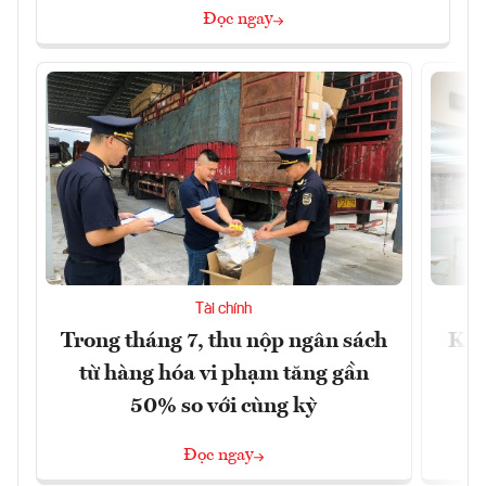
Đọc ngay
Tài chính
Trong tháng 7, thu nộp ngân sách
Khô
từ hàng hóa vi phạm tăng gần
xu
50% so với cùng kỳ
Đọc ngay