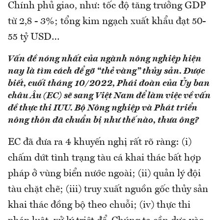
Chính phủ giao, như: tốc độ tăng trưởng GDP
từ 2,8 - 3%; tổng kim ngạch xuất khẩu đạt 50-
55 tỷ USD…
Vấn đề nóng nhất của ngành nông nghiệp hiện
nay là tìm cách để gỡ “thẻ vàng” thủy sản. Được
biết, cuối tháng 10/2022, Phái đoàn của Ủy ban
châu Âu (EC) sẽ sang Việt Nam để làm việc về vấn
đề thực thi IUU. Bộ Nông nghiệp và Phát triển
nông thôn đã chuẩn bị như thế nào, thưa ông?
EC đã đưa ra 4 khuyến nghị rất rõ ràng: (i)
chấm dứt tình trạng tàu cá khai thác bất hợp
pháp ở vùng biển nước ngoài; (ii) quản lý đội
tàu chặt chẽ; (iii) truy xuất nguồn gốc thủy sản
khai thác đồng bộ theo chuỗi; (iv) thực thi