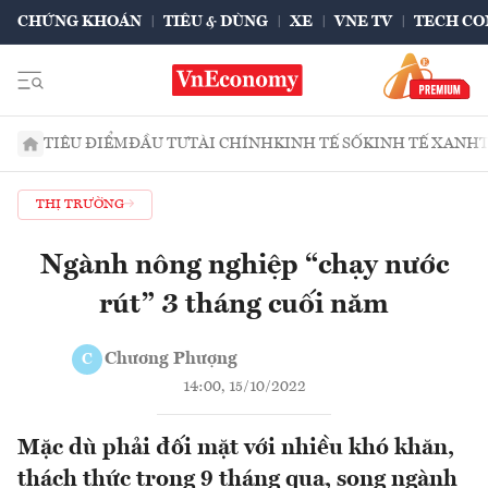
CHỨNG KHOÁN
TIÊU & DÙNG
XE
VNE TV
TECH CO
TIÊU ĐIỂM
ĐẦU TƯ
TÀI CHÍNH
KINH TẾ SỐ
KINH TẾ XANH
THỊ TRƯỜNG
Ngành nông nghiệp “chạy nước
rút” 3 tháng cuối năm
Chương Phượng
C
14:00, 15/10/2022
Mặc dù phải đối mặt với nhiều khó khăn,
thách thức trong 9 tháng qua, song ngành