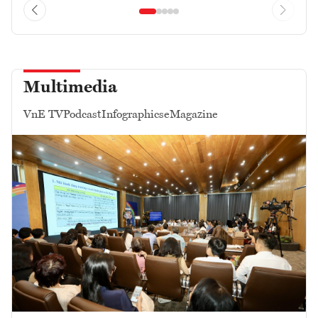
Multimedia
VnE TV
Podcast
Infographics
eMagazine