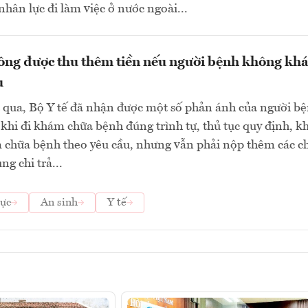
hân lực đi làm việc ở nước ngoài...
hông được thu thêm tiền nếu người bệnh không kh
u
 qua, Bộ Y tế đã nhận được một số phản ánh của người b
 khi đi khám chữa bệnh đúng trình tự, thủ tục quy định, 
chữa bệnh theo yêu cầu, nhưng vẫn phải nộp thêm các ch
g chi trả...
ực
An sinh
Y tế