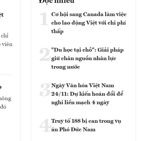
Đọc nhiều
1
Cơ hội sang Canada làm việc
ệt
cho lao động Việt với chi phí
thấp
 chỉ
c viên
2
"Du học tại chỗ": Giải pháp
giữ chân nguồn nhân lực
trong nước
3
Ngày Văn hóa Việt Nam
p
24/11: Dự kiến hoán đổi để
không
nghỉ liền mạch 4 ngày
 đó
4
Truy tố 188 bị can trong vụ
án Phó Đức Nam