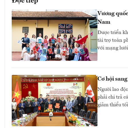
Đọc tiếp
Vương quốc
Nam
Được triển k
tài trợ toàn 
với mạng lưới
Cơ hội sang
Người lao độ
phải chi trả 
giảm thiểu tối