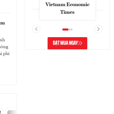
Vietnam Economic
Times
ám
ệnh
ĐẶT MUA NGAY
không
i phí