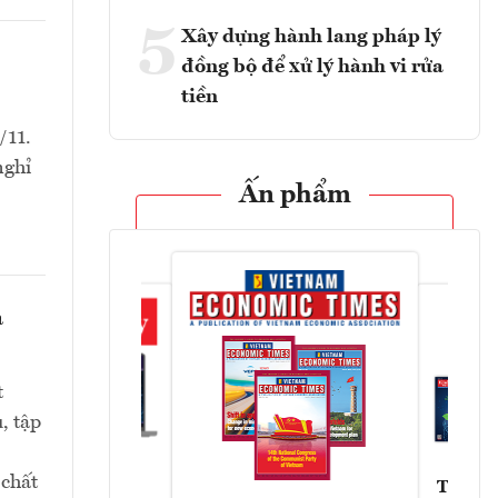
5
Xây dựng hành lang pháp lý
đồng bộ để xử lý hành vi rửa
tiền
/11.
nghỉ
Ấn phẩm
a
t
, tập
 chất
Tạp chí
Askonomy