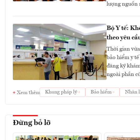
lượng nguồn n
Bộ Y tế: K
theo yêu cầ
Thời gian vừa
bảo hiểm y tế
đăng ký khám 
ngoài phần cùn
Khung pháp lý
Bảo hiểm
Nhân l
Xem thêm
Đừng bỏ lỡ