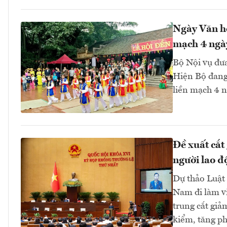
Ngày Văn hó
mạch 4 ngà
Bộ Nội vụ đưa
Hiện Bộ đang 
liền mạch 4 n
Đề xuất cắt
người lao đ
Dự thảo Luật 
Nam đi làm vi
trung cắt giả
kiểm, tăng ph