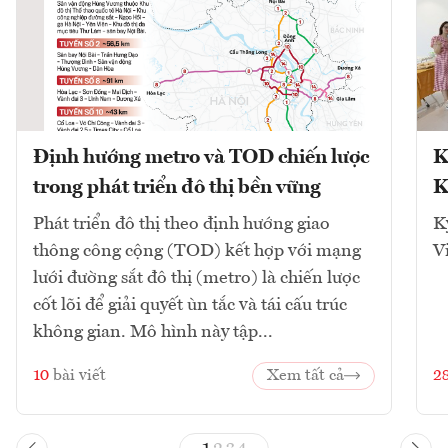
Định hướng metro và TOD chiến lược
K
trong phát triển đô thị bền vững
K
Phát triển đô thị theo định hướng giao
K
thông công cộng (TOD) kết hợp với mạng
V
lưới đường sắt đô thị (metro) là chiến lược
cốt lõi để giải quyết ùn tắc và tái cấu trúc
không gian. Mô hình này tập...
10
bài viết
Xem tất cả
2