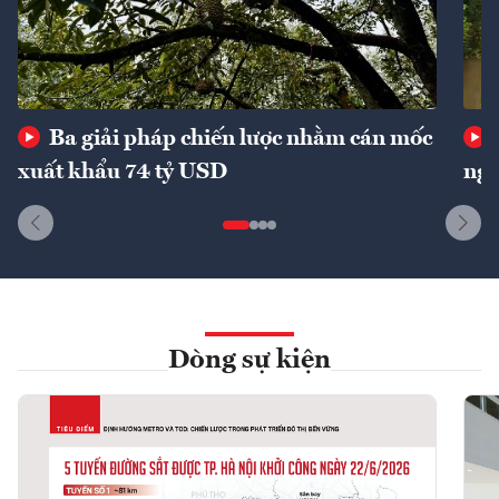
Ba giải pháp chiến lược nhằm cán mốc
xuất khẩu 74 tỷ USD
ngu
Dòng sự kiện