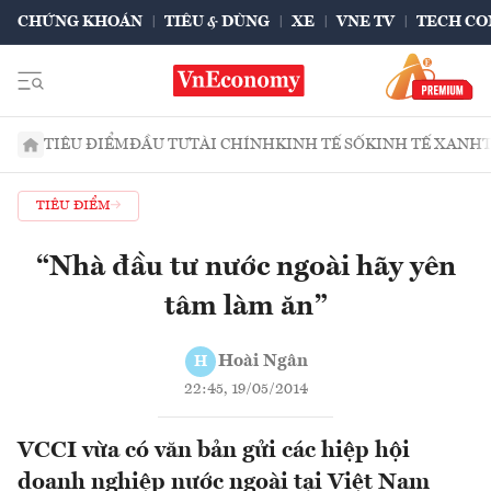
CHỨNG KHOÁN
TIÊU & DÙNG
XE
VNE TV
TECH CO
TIÊU ĐIỂM
ĐẦU TƯ
TÀI CHÍNH
KINH TẾ SỐ
KINH TẾ XANH
TIÊU ĐIỂM
“Nhà đầu tư nước ngoài hãy yên
tâm làm ăn”
Hoài Ngân
H
22:45, 19/05/2014
VCCI vừa có văn bản gửi các hiệp hội
doanh nghiệp nước ngoài tại Việt Nam