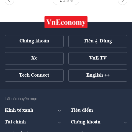
1
2
3
4
Chứng khoán
Tiêu & Dùng
Xe
VnE TV
Tech Connect
English ++
Tất cả chuyên mục
Kinh tế xanh
Tiêu điểm
Chuyển động xanh
Tài chính
Chứng khoán
Pháp lý
Ngân hàng
Doanh nghiệp niêm yết