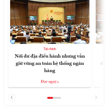
Tài chính
Nới dư địa điều hành nhưng vẫn
Đổ
giữ vững an toàn hệ thống ngân
đột
hàng
Đọc ngay