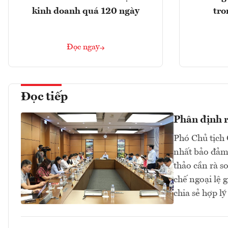
kinh doanh quá 120 ngày
tro
Đọc ngay
Đọc tiếp
Phân định rõ
Phó Chủ tịch 
nhất bảo đảm 
thảo cần rà s
chế ngoại lệ 
chia sẻ hợp lý 