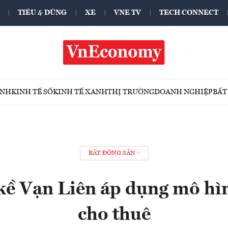
TIÊU & DÙNG
XE
VNE TV
TECH CONNECT
ÍNH
KINH TẾ SỐ
KINH TẾ XANH
THỊ TRƯỜNG
DOANH NGHIỆP
BẤT
BẤT ĐỘNG SẢN
kề Vạn Liên áp dụng mô hì
cho thuê