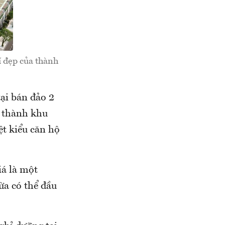
í đẹp của thành
ại bán đảo 2
ở thành khu
ệt kiểu căn hộ
iá là một
vừa có thể đầu