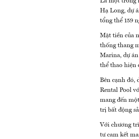
Là một trong 
Hạ Long, dự á
tổng thể 159 n
Mặt tiền của m
thống thang má
Marina, dự án
thể thao hiện 
Bên cạnh đó, 
Rental Pool v
mang đến một 
trị bất động s
Với chương trì
tư cam kết ma