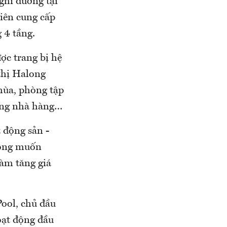
ghỉ dưỡng tại
iên cung cấp
 4 tầng.
ợc trang bị hệ
 thị Halong
mùa, phòng tập
hống nhà hàng…
 động sản -
mong muốn
àm tăng giá
Pool, chủ đầu
oạt động đầu