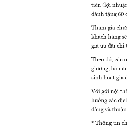
tiên (lợi nhuậ
dành tặng 60 
Tham gia chươn
khách hàng sẽ
giá ưu đãi chỉ 
Theo đó, các n
giường, bàn ăn,
sinh hoạt gia 
Với gói nội th
hưởng các dịc
dàng và thuận 
* Thông tin chi