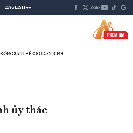
ENGLISH ++
 ĐỘNG SẢN
THẾ GIỚI
DÂN SINH
nh ủy thác