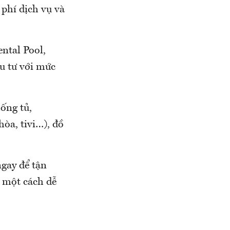
 phí dịch vụ và
ntal Pool,
u tư với mức
hống tủ,
hòa, tivi…), đồ
ngay để tận
 một cách dễ