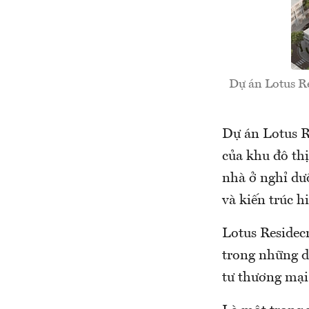
Dự án Lotus Re
Dự án Lotus R
của khu đô th
nhà ở nghỉ dưỡ
và kiến trúc 
Lotus Residec
trong những dự
tư thương mại