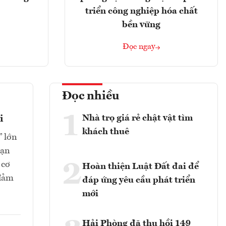
triển công nghiệp hóa chất
bền vững
Đọc ngay
Đọc nhiều
1
Nhà trọ giá rẻ chật vật tìm
i
khách thuê
” lớn
oạn
2
 cơ
Hoàn thiện Luật Đất đai để
 đảm
đáp ứng yêu cầu phát triển
mới
Hải Phòng đã thu hồi 149