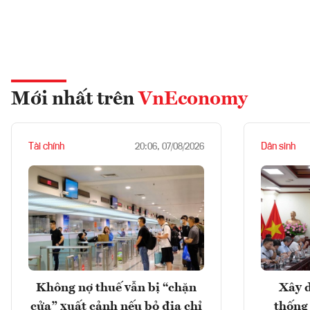
Mới nhất trên
VnEconomy
Tài chính
Dân sinh
20:06, 07/08/2026
Không nợ thuế vẫn bị “chặn
Xây d
cửa” xuất cảnh nếu bỏ địa chỉ
thống