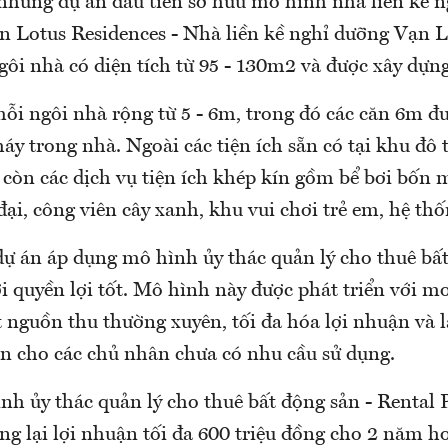
những dự án đầu tiên sở hữu mô hình nhà liền kề n
n Lotus Residences - Nhà liền kề nghỉ dưỡng Vạn L
gôi nhà có diện tích từ 95 - 130m2 và được xây dựng
ỗi ngôi nhà rộng từ 5 - 6m, trong đó các căn 6m đư
y trong nhà. Ngoài các tiện ích sẵn có tại khu đô
 còn các dịch vụ tiện ích khép kín gồm bể bơi bốn 
đại, công viên cây xanh, khu vui chơi trẻ em, hệ t
dự án áp dụng mô hình ủy thác quản lý cho thuê bất
ới quyền lợi tốt. Mô hình này được phát triển với 
nguồn thu thường xuyên, tối đa hóa lợi nhuận và l
ản cho các chủ nhân chưa có nhu cầu sử dụng.
nh ủy thác quản lý cho thuê bất động sản - Rental 
ng lại lợi nhuận tối đa 600 triệu đồng cho 2 năm h