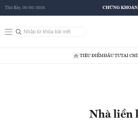
Thứ Bảy, 08/08/2026
CHỨNG KHOÁN
TIÊU ĐIỂM
ĐẦU TƯ
TÀI CH
Nhà liền 