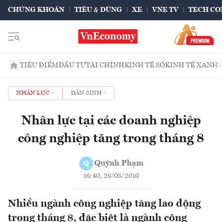
CHỨNG KHOÁN
TIÊU & DÙNG
XE
VNE TV
TECH CO
TIÊU ĐIỂM
ĐẦU TƯ
TÀI CHÍNH
KINH TẾ SỐ
KINH TẾ XANH
NHÂN LỰC
DÂN SINH
Nhân lực tại các doanh nghiệp
công nghiệp tăng trong tháng 8
Quỳnh Phạm
Q
16:40, 26/08/2010
Nhiều ngành công nghiệp tăng lao động
trong tháng 8, đặc biệt là ngành công