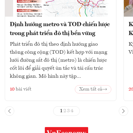
Định hướng metro và TOD chiến lược
K
trong phát triển đô thị bền vững
K
Phát triển đô thị theo định hướng giao
K
thông công cộng (TOD) kết hợp với mạng
V
lưới đường sắt đô thị (metro) là chiến lược
cốt lõi để giải quyết ùn tắc và tái cấu trúc
không gian. Mô hình này tập...
10
bài viết
Xem tất cả
2
1
2
3
4