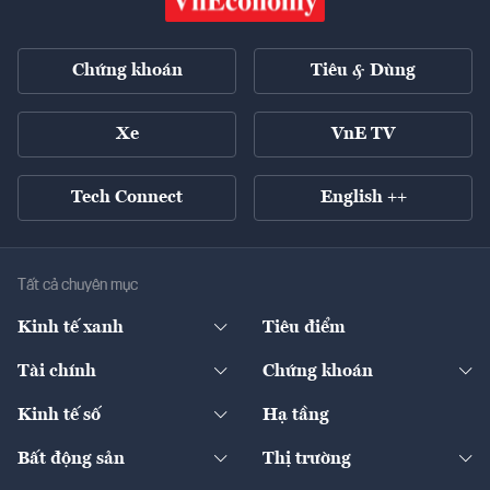
Chứng khoán
Tiêu & Dùng
Xe
VnE TV
Tech Connect
English ++
Tất cả chuyên mục
Kinh tế xanh
Tiêu điểm
Chuyển động xanh
Tài chính
Chứng khoán
Pháp lý
Ngân hàng
Doanh nghiệp niêm yết
Kinh tế số
Hạ tầng
Thương hiệu xanh
Thị trường vốn
Thị trường
Sản phẩm - Thị trường
Bất động sản
Thị trường
Diễn đàn
Thuế
Đầu tư
Tài sản số
Chính sách
Xuất nhập khẩu