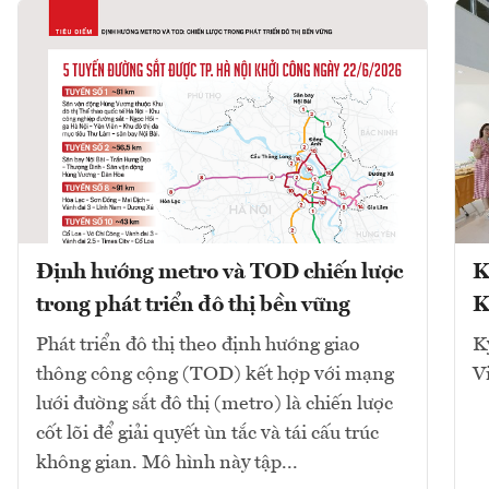
Định hướng metro và TOD chiến lược
K
trong phát triển đô thị bền vững
K
Phát triển đô thị theo định hướng giao
K
thông công cộng (TOD) kết hợp với mạng
V
lưới đường sắt đô thị (metro) là chiến lược
cốt lõi để giải quyết ùn tắc và tái cấu trúc
không gian. Mô hình này tập...