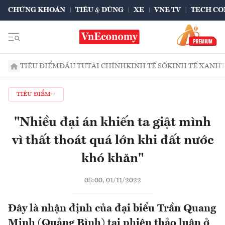
CHỨNG KHOÁN
TIÊU & DÙNG
XE
VNE TV
TECH CO
TIÊU ĐIỂM
ĐẦU TƯ
TÀI CHÍNH
KINH TẾ SỐ
KINH TẾ XANH
TIÊU ĐIỂM
"Nhiều đại án khiến ta giật mình
vì thất thoát quá lớn khi đất nước
khó khăn"
08:00, 01/11/2022
Đây là nhận định của đại biểu Trần Quang
Minh (Quảng Bình) tại phiên thảo luận ở