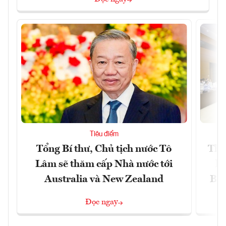
Tiêu điểm
Tổng Bí thư, Chủ tịch nước Tô
Thố
Lâm sẽ thăm cấp Nhà nước tới
lậ
Australia và New Zealand
Bắc
Đọc ngay