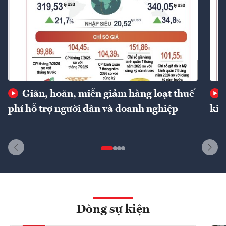
Giãn, hoãn, miễn giảm hàng loạt thuế
phí hỗ trợ người dân và doanh nghiệp
kin
Dòng sự kiện