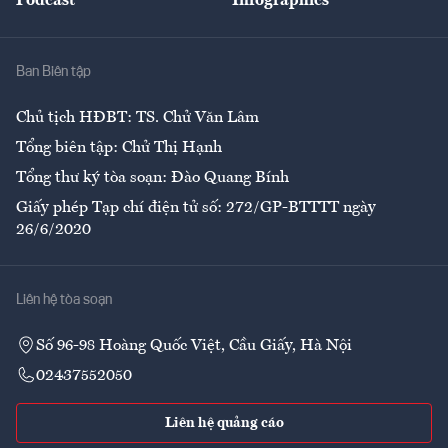
Podcast
Infographics
Giải trí
Y tế
Nhà
Ban Biên tập
Ẩm thực
Chủ tịch HĐBT: TS. Chử Văn Lâm
Tổng biên tập: Chử Thị Hạnh
Tổng thư ký tòa soạn: Đào Quang Bính
Giấy phép Tạp chí điện tử số: 272/GP-BTTTT ngày
26/6/2020
Liên hệ tòa soạn
Số 96-98 Hoàng Quốc Việt, Cầu Giấy, Hà Nội
02437552050
Liên hệ quảng cáo