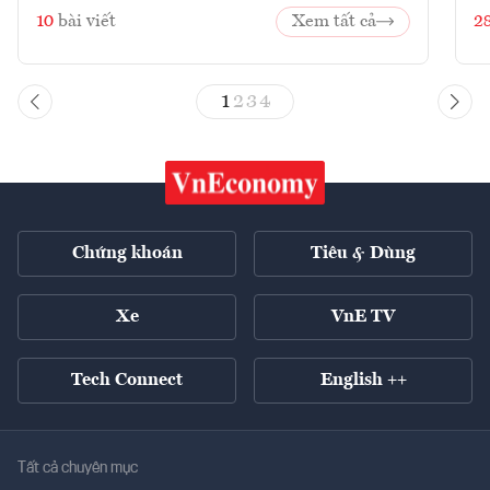
10
bài viết
Xem tất cả
2
1
2
3
4
Chứng khoán
Tiêu & Dùng
Xe
VnE TV
Tech Connect
English ++
Tất cả chuyên mục