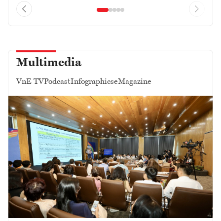
Multimedia
VnE TV
Podcast
Infographics
eMagazine