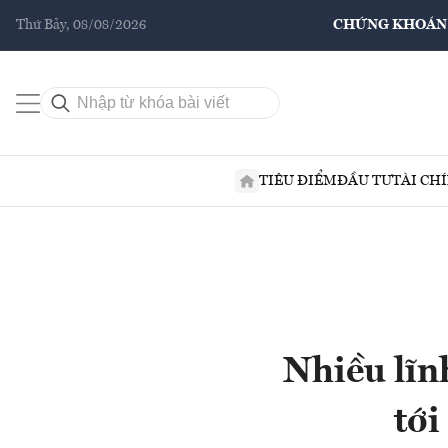
Thứ Bảy, 08/08/2026
CHỨNG KHOÁN
TIÊU ĐIỂM
ĐẦU TƯ
TÀI CH
Nhiều lĩn
tới