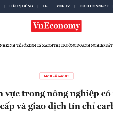
TIÊU & DÙNG
XE
VNE TV
TECH CONNECT
ÍNH
KINH TẾ SỐ
KINH TẾ XANH
THỊ TRƯỜNG
DOANH NGHIỆP
BẤT
KINH TẾ XANH
h vực trong nông nghiệp có
 cấp và giao dịch tín chỉ ca