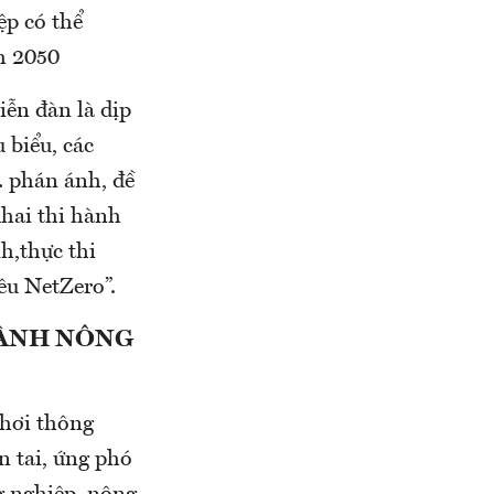
ệp có thể
m 2050
ễn đàn là dịp
 biểu, các
 phán ánh, đề
khai thi hành
h,thực thi
êu NetZero”.
GÀNH NÔNG
khơi thông
n tai, ứng phó