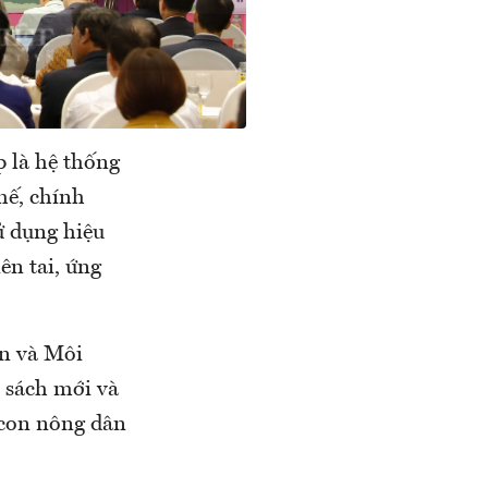
 là hệ thống
chế, chính
ử dụng hiệu
ên tai, ứng
ên và Môi
 sách mới và
 con nông dân