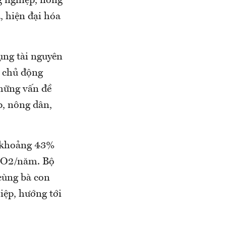
g nghiệp, nông
, hiện đại hóa
ụng tài nguyên
; chủ động
những vấn đề
p, nông dân,
m khoảng 43%
 CO2/năm. Bộ
 cùng bà con
iệp, hướng tới