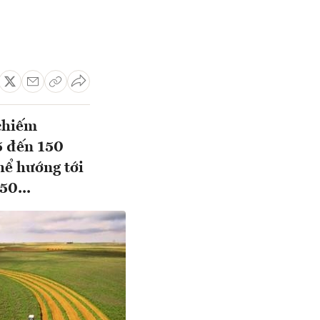
 chiếm
5 đến 150
hể hướng tới
50...