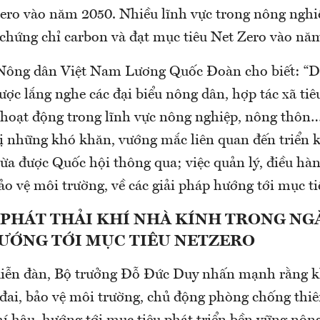
ero vào năm 2050. Nhiều lĩnh vực trong nông nghi
 chứng chỉ carbon và đạt mục tiêu Net Zero vào nă
Nông dân Việt Nam Lương Quốc Đoàn cho biết: “Di
ược lắng nghe các đại biểu nông dân, hợp tác xã tiêu
hoạt động trong lĩnh vực nông nghiệp, nông thôn…
hị những khó khăn, vướng mắc liên quan đến triển 
ừa được Quốc hội thông qua; việc quản lý, điều hàn
ảo vệ môi trường, về các giải pháp hướng tới mục ti
 PHÁT THẢI KHÍ NHÀ KÍNH TRONG N
HƯỚNG TỚI MỤC TIÊU NETZERO
 diễn đàn, Bộ trưởng Đỗ Đức Duy nhấn mạnh rằng 
 đai, bảo vệ môi trường, chủ động phòng chống thiê