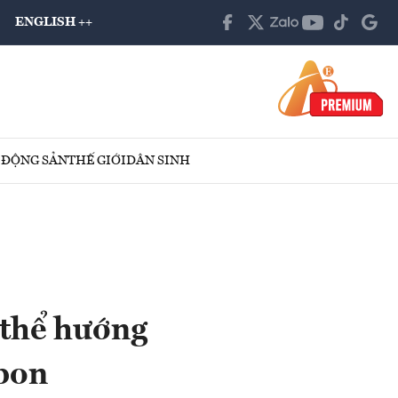
ENGLISH ++
 ĐỘNG SẢN
THẾ GIỚI
DÂN SINH
 thể hướng
rbon