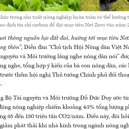
khác trong sản xuất nông nghiệp hoàn toàn có thể hướng t
iao dịch tín chỉ carbon để đạt mục tiêu Net Zero vào năm 
ơi thông nguồn lực đất đai, hướng tới mục tiêu Net
ng thôn”
, Diễn đàn “Chủ tịch Hội Nông dân Việt 
 nguyên và Môi trường lắng nghe nông dân nói” đ
lắng nghe, tổng hợp ý kiến của bà con nông dân, các 
trước thềm hội nghị Thủ tướng Chính phủ đối thoạ
.
g Bộ Tài nguyên và Môi trường Đỗ Đức Duy ước tín
 động nông nghiệp chiếm khoảng 43% tổng lượng p
ng 65 đến 150 triệu tấn CO2/năm. Điều này, đòi hỏi
 giảm phát thải khí nhà kính trong ngành nông ngh