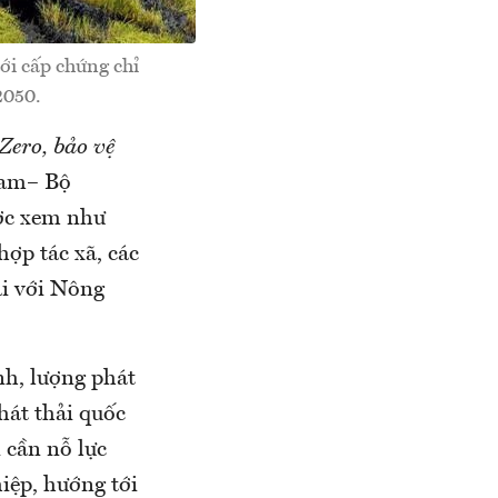
ới cấp chứng chỉ
2050.
Zero, bảo vệ
Nam– Bộ
ược xem như
hợp tác xã, các
i với Nông
h, lượng phát
hát thải quốc
 cần nỗ lực
iệp, hướng tới