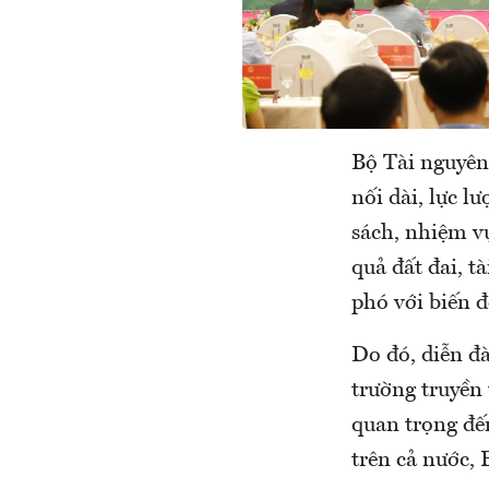
Bộ Tài nguyên
nối dài, lực l
sách, nhiệm v
quả đất đai, t
phó với biến đ
Do đó, diễn đ
trường truyền
quan trọng đế
trên cả nước, 