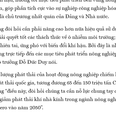
hí hậu, hướng tới mục tiêu phát triển bền vững nôn
n, góp phần tích cực vào sự nghiệp công nghiệp hóa
 là chủ trương nhất quán của Đảng và Nhà nước.
ng đòi hỏi cần phải nâng cao hơn nữa hiệu quả sử d
iải quyết tốt các thách thức về ô nhiễm môi trường
iên tai, ứng phó với biến đổi khí hậu. Bởi đây là 
g trực tiếp đến các mục tiêu phát triển nông nghiệ
ộ trưởng Đỗ Đức Duy nói.
 lượng phát thải của hoạt động nông nghiệp chiế
át thải quốc gia, tương đương 65 đến 150 triệu tấn
g “điều này, đòi hỏi chúng ta cần nỗ lực chung tay
giảm phát thải khí nhà kính trong ngành nông ngh
ero vào năm 2050”.