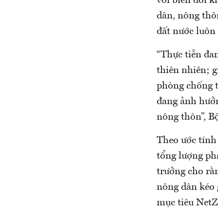
với biến đổi k
dân, nông thô
đất nước luôn
“Thực tiễn đa
thiên nhiên; g
phòng chống th
đang ảnh hưởn
nông thôn”, B
Theo ước tính
tổng lượng ph
trưởng cho rằn
nông dân kéo 
mục tiêu NetZ