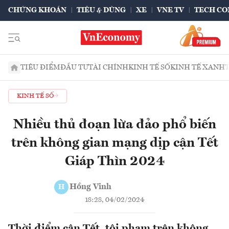
CHỨNG KHOÁN
TIÊU & DÙNG
XE
VNE TV
TECH CO
TIÊU ĐIỂM
ĐẦU TƯ
TÀI CHÍNH
KINH TẾ SỐ
KINH TẾ XANH
KINH TẾ SỐ
Nhiều thủ đoạn lừa đảo phổ biến
trên không gian mạng dịp cận Tết
Giáp Thìn 2024
Hồng Vinh
H
18:28, 04/02/2024
Thời điểm cận Tết, tội phạm trên không