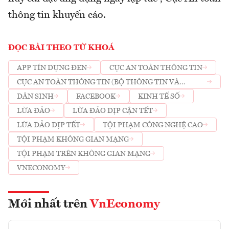
thông tin khuyến cáo.
ĐỌC BÀI THEO TỪ KHOÁ
APP TÍN DỤNG ĐEN
CỤC AN TOÀN THÔNG TIN
CỤC AN TOÀN THÔNG TIN (BỘ THÔNG TIN VÀ
TRUYỀN THÔNG)
DÂN SINH
FACEBOOK
KINH TẾ SỐ
LỪA ĐẢO
LỪA ĐẢO DỊP CẬN TẾT
LỪA ĐẢO DỊP TẾT
TỘI PHẠM CÔNG NGHỆ CAO
TỘI PHẠM KHÔNG GIAN MẠNG
TỘI PHẠM TRÊN KHÔNG GIAN MẠNG
VNECONOMY
Mới nhất trên
VnEconomy