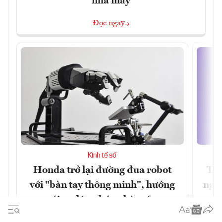
nhà máy
Đọc ngay
Kinh tế số
Honda trở lại đường đua robot
Thủ
với "bàn tay thông minh", hướng
nghẽ
tới tự động hóa nhà máy