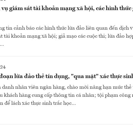
 vụ giám sát tài khoản mạng xã hội, các hình thức
g tin cảnh báo các hình thức lừa đảo liên quan đến dịch 
t tài khoản mạng xã hội; giả mạo các cuộc thi; lừa đảo hợp
i…
024
đoạn lừa đảo thẻ tín dụng, "qua mặt" xác thực sin
iả danh nhân viên ngân hàng, chào mời nâng hạn mức thẻ
ầu khách hàng cung cấp thông tin cá nhân; tội phạm công
n để lách xác thực sinh trắc học…