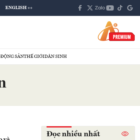
ENGLISH ++
 ĐỘNG SẢN
THẾ GIỚI
DÂN SINH
n
Đọc nhiều nhất
o và