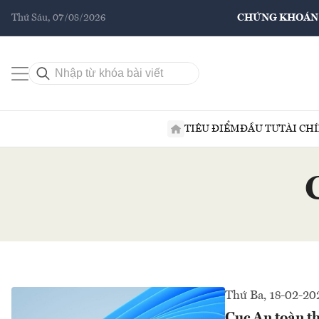
Thứ Sáu, 07/08/2026
CHỨNG KHOÁN
TIÊU ĐIỂM
ĐẦU TƯ
TÀI CH
Thứ Ba, 18-02-20
Cục An toàn th