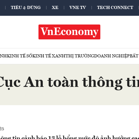
TIÊU & DÙNG
XE
VNE TV
TECH CONNECT
ÍNH
KINH TẾ SỐ
KINH TẾ XANH
THỊ TRƯỜNG
DOANH NGHIỆP
BẤT
Cục An toàn thông ti
25
ông tin cảnh báo 13 lỗ hổng mức độ ảnh hưởng ca