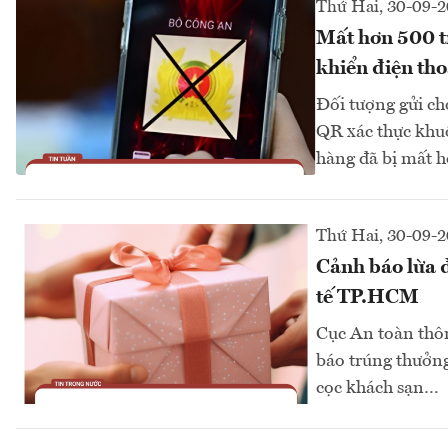
Thứ Hai, 30-09-
Mất hơn 500 tr
khiển điện tho
Đối tượng gửi ch
QR xác thực khuô
hàng đã bị mất 
Thứ Hai, 30-09-
Cảnh báo lừa đ
tế TP.HCM
Cục An toàn thôn
báo trúng thưởng
cọc khách sạn…