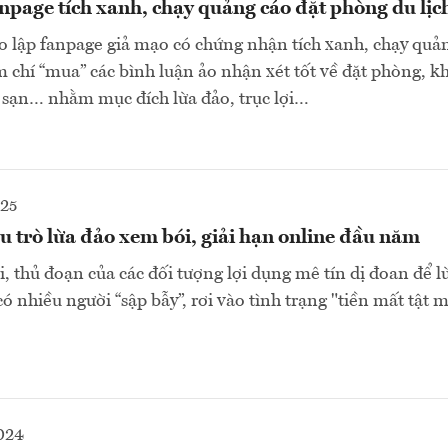
anpage tích xanh, chạy quảng cáo đặt phòng du lị
o lập fanpage giả mạo có chứng nhận tích xanh, chạy quả
m chí “mua” các bình luận ảo nhận xét tốt về đặt phòng, k
 sạn… nhằm mục đích lừa đảo, trục lợi…
025
u trò lừa đảo xem bói, giải hạn online đầu năm
 thủ đoạn của các đối tượng lợi dụng mê tín dị đoan để 
có nhiều người “sập bẫy”, rơi vào tình trạng "tiền mất tật m
024