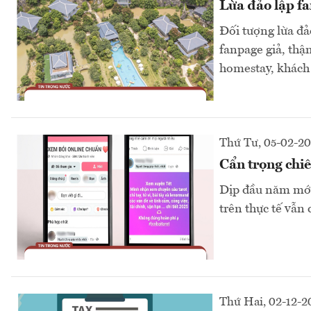
Lừa đảo lập f
Đối tượng lừa đả
fanpage giả, thậ
homestay, khách
Thứ Tư, 05-02-2
Cẩn trọng chiê
Dịp đầu năm mới,
trên thực tế vẫn 
Thứ Hai, 02-12-2