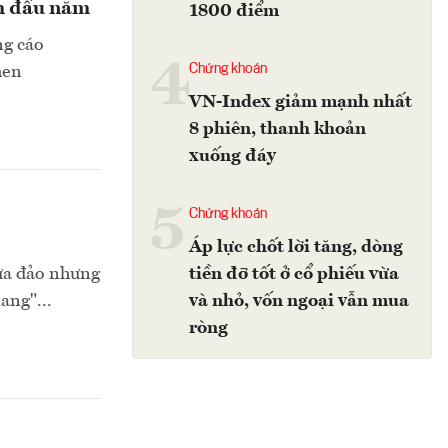
ch đầu năm
1800 điểm
ng cáo
4
Chứng khoán
hen
VN-Index giảm mạnh nhất
8 phiên, thanh khoản
xuống đáy
5
Chứng khoán
Áp lực chốt lời tăng, dòng
lừa đảo nhưng
tiền đỡ tốt ở cổ phiếu vừa
ang"...
và nhỏ, vốn ngoại vẫn mua
ròng