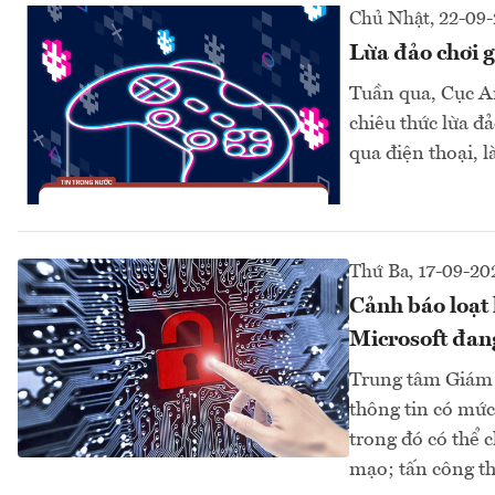
Chủ Nhật, 22-09
Lừa đảo chơi g
Tuần qua, Cục An
chiêu thức lừa đ
qua điện thoại,
Thứ Ba, 17-09-20
Cảnh báo loạt
Microsoft đang
Trung tâm Giám s
thông tin có mức
trong đó có thể c
mạo; tấn công th