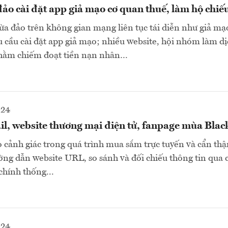
ảo cài đặt app giả mạo cơ quan thuế, làm hộ chiế
lừa đảo trên không gian mạng liên tục tái diễn như giả m
u cầu cài đặt app giả mạo; nhiều website, hội nhóm làm dị
hằm chiếm đoạt tiền nạn nhân…
024
l, website thương mại điện tử, fanpage mùa Blac
 cảnh giác trong quá trình mua sắm trực tuyến và cẩn thậ
ường dẫn website URL, so sánh và đối chiếu thông tin qua 
 chính thống...
024