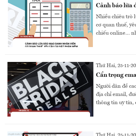
Cảnh báo lừa đ
Nhiều chiêu trò 
cơ quan thuế, yê
chiếu online… n
Thứ Hai, 25-11-2
Cẩn trọng emai
Người dân đề cao
địa chỉ email, đ
thông tin uy tín,
Thứ Hai, 25-11-2