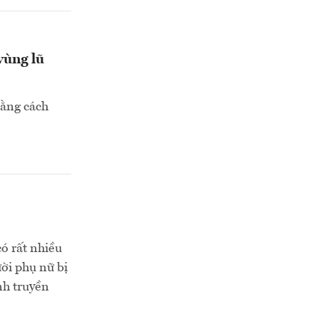
vùng lũ
bằng cách
ó rất nhiều
ời phụ nữ bị
nh truyền