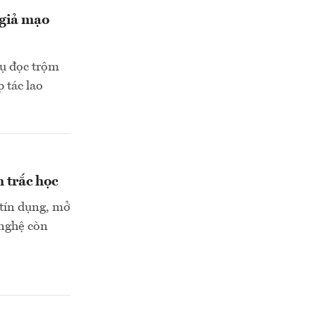
 giả mạo
vụ đọc trộm
 tác lao
h trắc học
 tín dụng, mở
 nghệ còn