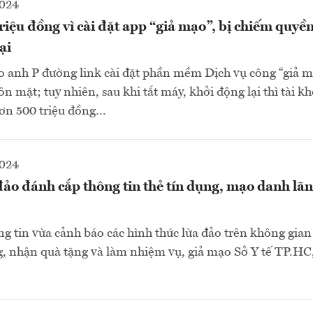
2024
iệu đồng vì cài đặt app “giả mạo”, bị chiếm quyề
ại
o anh P đường link cài đặt phần mềm Dịch vụ công “giả m
n mặt; tuy nhiên, sau khi tắt máy, khởi động lại thì tài 
hơn 500 triệu đồng…
2024
ảo đánh cắp thông tin thẻ tín dụng, mạo danh lã
g tin vừa cảnh báo các hình thức lừa đảo trên không gi
, nhận quà tặng và làm nhiệm vụ, giả mạo Sở Y tế TP.HC, 