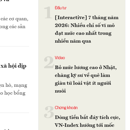
1
Đầu tư
[Interactive] 7 tháng năm
 các cơ quan,
2026: Nhiều chỉ số vĩ mô
rong các sản
đạt mức cao nhất trong
nhiều năm qua
2
Video
xã hội dịp
Bỏ mức lương cao ở Nhật,
chàng kỹ sư về quê làm
giàu từ loài vật ít người
hẹn hò, mạng
nuôi
đảo học bổng
3
Chứng khoán
Dòng tiền bắt đáy tích cực,
VN-Index hướng tới mốc