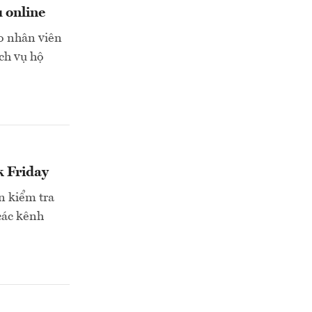
u online
ạo nhân viên
ch vụ hộ
k Friday
n kiểm tra
các kênh