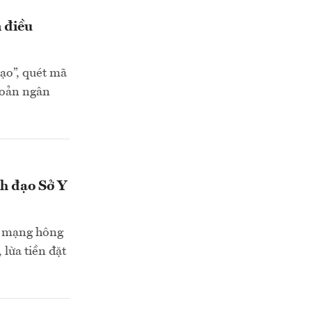
n điều
ạo”, quét mã
khoản ngân
nh đạo Sở Y
an mạng hông
lừa tiền đặt