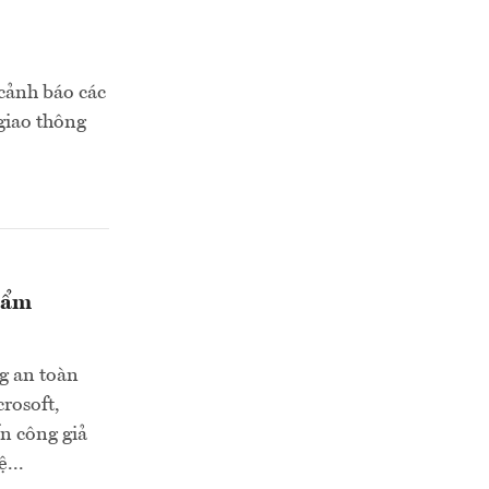
 cảnh báo các
 giao thông
phẩm
g an toàn
rosoft,
ấn công giả
...