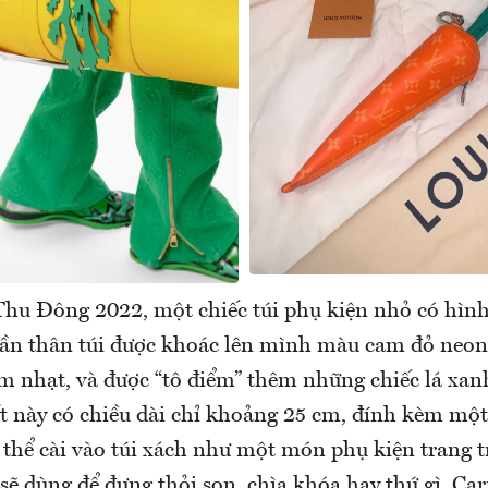
Thu Đông 2022, một chiếc túi phụ kiện nhỏ có hìn
hần thân túi được khoác lên mình màu cam đỏ neon 
nhạt, và được “tô điểm” thêm những chiếc lá xan
ốt này có chiều dài chỉ khoảng 25 cm, đính kèm một
 thể cài vào túi xách như một món phụ kiện trang t
sẽ dùng để đựng thỏi son, chìa khóa hay thứ gì, Ca