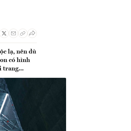
ộc lạ, nên dù
ton có hình
 trang...