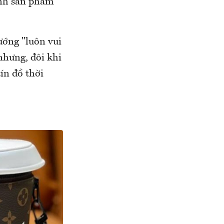
ánh sản phẩm
ướng "luôn vui
 nhưng, đôi khi
ín đồ thời