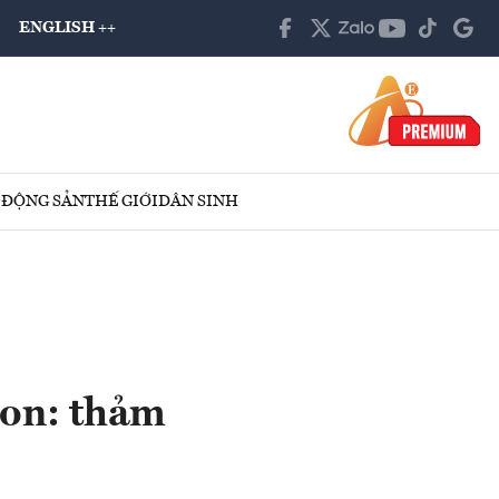
ENGLISH ++
 ĐỘNG SẢN
THẾ GIỚI
DÂN SINH
ton: thảm