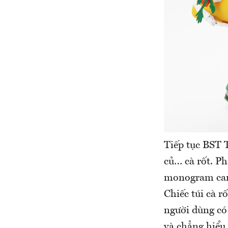
Tiếp tục BST 
củ… cà rốt. P
monogram cam 
Chiếc túi cà r
người dùng có
và chẳng hiểu 