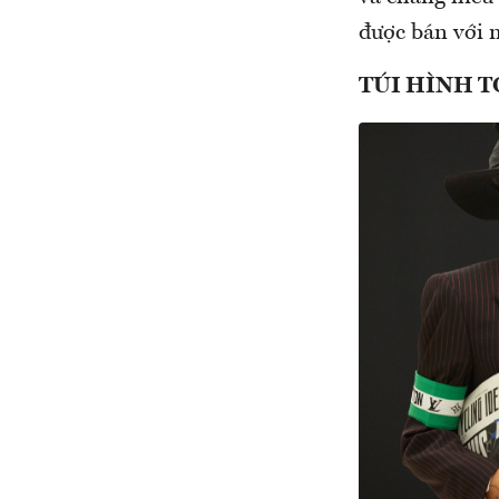
được bán với 
TÚI HÌNH T