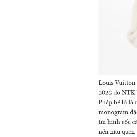
Louis Vuitton
2022 do NTK V
Pháp hé lộ là 
monogram đặc 
túi hình cốc c
nền nâu quen 