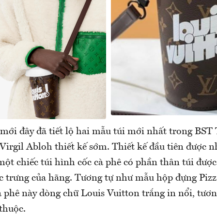
 mới đây đã tiết lộ hai mẫu túi mới nhất trong BS
irgil Abloh thiết kế sớm. Thiết kế đầu tiên được 
một chiếc túi hình cốc cà phê có phần thân túi đượ
trưng của hãng. Tương tự như mẫu hộp đựng Pizza
à phê này dòng chữ Louis Vuitton trắng in nổi, tươ
thuộc.