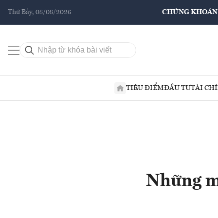
Thứ Bảy, 08/08/2026
CHỨNG KHOÁN
TIÊU ĐIỂM
ĐẦU TƯ
TÀI CH
Những mẫ