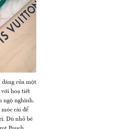
h dáng của một
với hoạ tiết
h ngộ nghĩnh.
 móc cài để
rí. Dù nhỏ bé
rrot Pouch