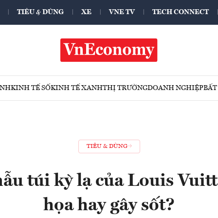
TIÊU & DÙNG
XE
VNE TV
TECH CONNECT
ÍNH
KINH TẾ SỐ
KINH TẾ XANH
THỊ TRƯỜNG
DOANH NGHIỆP
BẤT
TIÊU & DÙNG
u túi kỳ lạ của Louis Vuit
họa hay gây sốt?