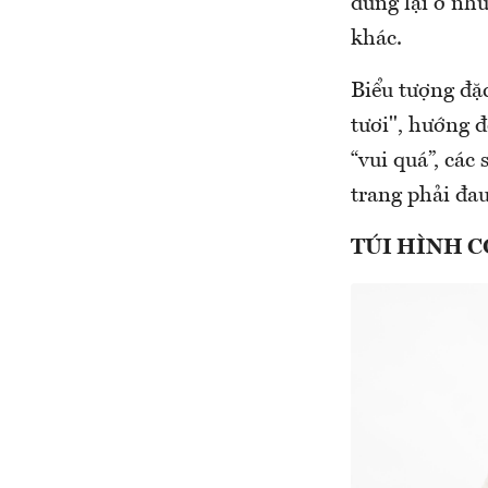
dừng lại ở nh
khác.
Biểu tượng đặ
tươi", hướng đ
“vui quá”, các
trang phải đau
TÚI HÌNH C