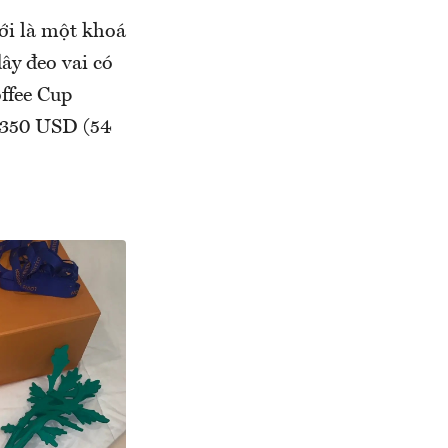
ới là một khoá
ây đeo vai có
offee Cup
2.350 USD (54