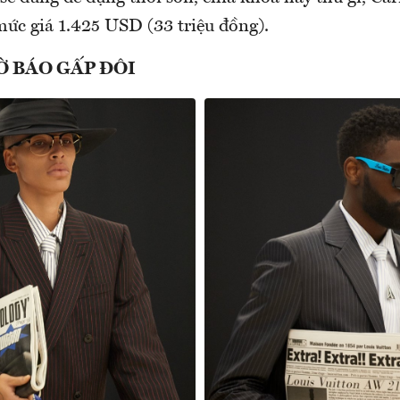
mức giá 1.425 USD (33 triệu đồng).
Ờ BÁO GẤP ĐÔI