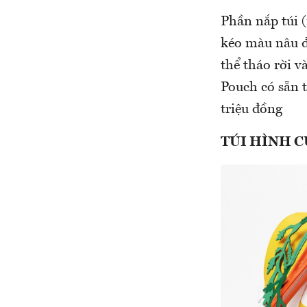
Phần nắp túi 
kéo màu nâu để
thể tháo rời v
Pouch có sẵn 
triệu đồng
TÚI HÌNH C