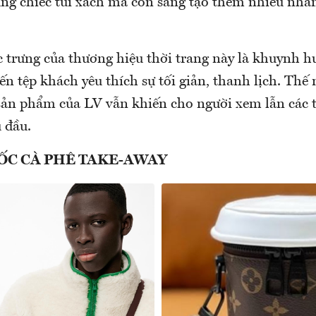
ững chiếc túi xách mà còn sáng tạo thêm nhiều nh
c trưng của thương hiệu thời trang này là khuynh h
ến tệp khách yêu thích sự tối giản, thanh lịch. Thế
 sản phẩm của LV vẫn khiến cho người xem lẫn các t
 đầu.
ỐC CÀ PHÊ TAKE-AWAY