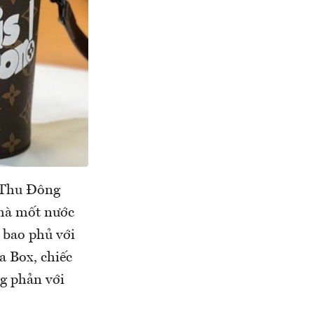
T Thu Đông
nhà mốt nước
c bao phủ với
 Box, chiếc
ng phản với