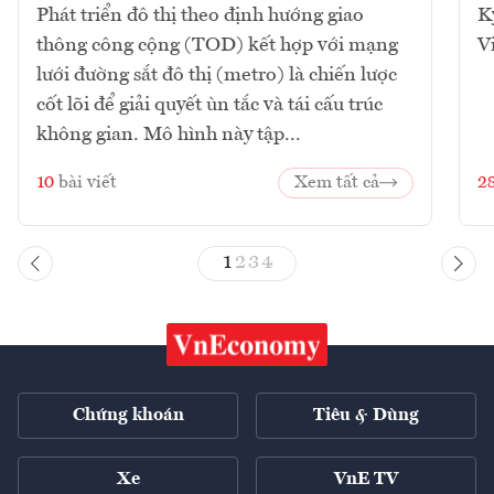
Phát triển đô thị theo định hướng giao
K
thông công cộng (TOD) kết hợp với mạng
V
lưới đường sắt đô thị (metro) là chiến lược
cốt lõi để giải quyết ùn tắc và tái cấu trúc
không gian. Mô hình này tập...
10
bài viết
Xem tất cả
2
1
2
3
4
Chứng khoán
Tiêu & Dùng
Xe
VnE TV