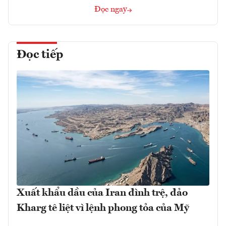
Đọc ngay
Đọc tiếp
Xuất khẩu dầu của Iran đình trệ, đảo
Kharg tê liệt vì lệnh phong tỏa của Mỹ