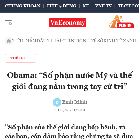
CHỨNG KHOÁN
TIÊU & DÙNG
XE
VNE TV
TECH CO
TIÊU ĐIỂM
ĐẦU TƯ
TÀI CHÍNH
KINH TẾ SỐ
KINH TẾ XANH
THẾ GIỚI
Obama: “Số phận nước Mỹ và thế
giới đang nằm trong tay cử tri”
Bình Minh
B
11:05, 03/11/2016
''Số phận của thế giới đang bấp bênh, và
các bạn, cần đảm bảo rằng chúng ta sẽ đưa