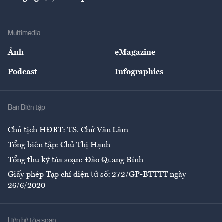
Tư vấn
Nông sản
Doanh nhân
Tư vấn Tiêu & Dùng
Infographics
Hạ tầng
Sức khỏe
Khung pháp lý
Doanh nghiệp
Địa phương
Thị trường
Bảo hiểm
Multimedia
Sự kiện
Nhân lực
Ảnh
eMagazine
Đẹp +
An sinh
Podcast
Infographics
Giải trí
Y tế
Nhà
Ban Biên tập
Ẩm thực
Chủ tịch HĐBT: TS. Chử Văn Lâm
Tổng biên tập: Chử Thị Hạnh
Tổng thư ký tòa soạn: Đào Quang Bính
Giấy phép Tạp chí điện tử số: 272/GP-BTTTT ngày
26/6/2020
Liên hệ tòa soạn