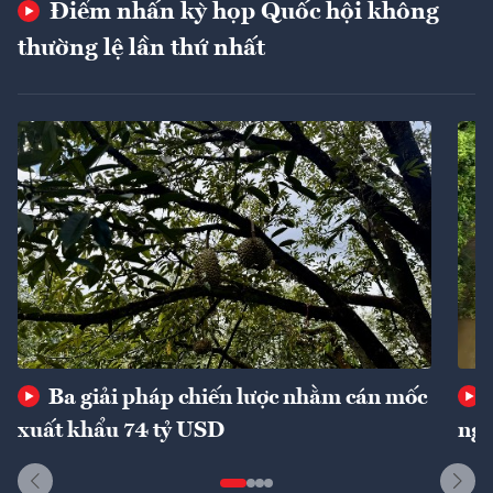
Điểm nhấn kỳ họp Quốc hội không
thường lệ lần thứ nhất
Ba giải pháp chiến lược nhằm cán mốc
xuất khẩu 74 tỷ USD
ngu