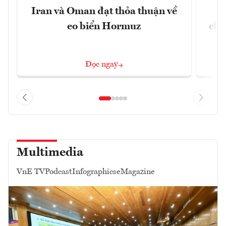
Iran và Oman đạt thỏa thuận về
Cu
eo biển Hormuz
chư
Đọc ngay
Multimedia
VnE TV
Podcast
Infographics
eMagazine