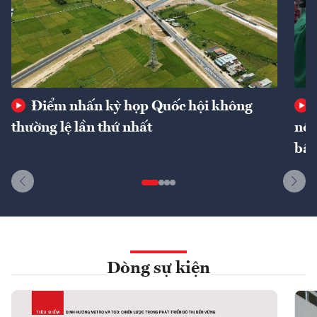
Điểm nhấn kỳ họp Quốc hội không
thường lệ lần thứ nhất
nôn
bất
Dòng sự kiện