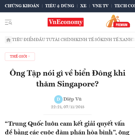
CHỨNG KHOÁN
TIÊU & DÙNG
XE
VNE TV
TECH CO
TIÊU ĐIỂM
ĐẦU TƯ
TÀI CHÍNH
KINH TẾ SỐ
KINH TẾ XANH
THẾ GIỚI
Ông Tập nói gì về biển Đông khi
thăm Singapore?
Diệp Vũ
D
22:21, 07/11/2015
“Trung Quốc luôn cam kết giải quyết vấn
đề bằng các cuộc đàm phán hòa bình”, ông