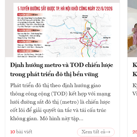
Định hướng metro và TOD chiến lược
K
trong phát triển đô thị bền vững
K
Phát triển đô thị theo định hướng giao
K
thông công cộng (TOD) kết hợp với mạng
V
lưới đường sắt đô thị (metro) là chiến lược
cốt lõi để giải quyết ùn tắc và tái cấu trúc
không gian. Mô hình này tập...
10
bài viết
Xem tất cả
2