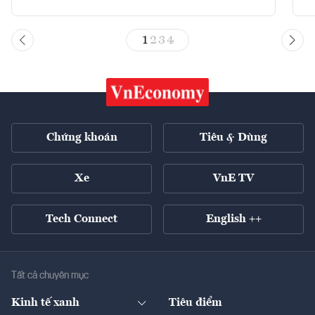
1
2
3
4
Chứng khoán
Tiêu & Dùng
Xe
VnE TV
Tech Connect
English ++
Tất cả chuyên mục
Kinh tế xanh
Tiêu điểm