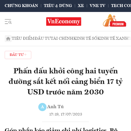
CHỨNG KHOÁN
TIÊU & DÙNG
XE
VNE TV
TECH CO
TIÊU ĐIỂM
ĐẦU TƯ
TÀI CHÍNH
KINH TẾ SỐ
KINH TẾ XANH
ĐẦU TƯ
Phấn đấu khởi công hai tuyến
đường sắt kết nối cảng biển 17 tỷ
USD trước năm 2030
Anh Tú
A
17:19, 17/07/2023
Góp phần kéo giảm chi phí logistics, Bộ