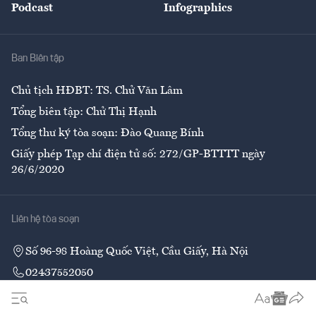
Podcast
Infographics
Giải trí
Y tế
Nhà
Ban Biên tập
Ẩm thực
Chủ tịch HĐBT: TS. Chử Văn Lâm
Tổng biên tập: Chử Thị Hạnh
Tổng thư ký tòa soạn: Đào Quang Bính
Giấy phép Tạp chí điện tử số: 272/GP-BTTTT ngày
26/6/2020
Liên hệ tòa soạn
Số 96-98 Hoàng Quốc Việt, Cầu Giấy, Hà Nội
02437552050
Liên hệ quảng cáo