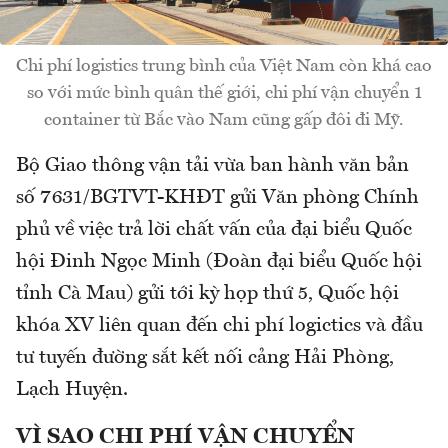
Chi phí logistics trung bình của Việt Nam còn khá cao
so với mức bình quân thế giới, chi phí vận chuyển 1
container từ Bắc vào Nam cũng gấp đôi đi Mỹ.
Bộ Giao thông vận tải vừa ban hành văn bản
số 7631/BGTVT-KHĐT gửi Văn phòng Chính
phủ về việc trả lời chất vấn của đại biểu Quốc
hội Đinh Ngọc Minh (Đoàn đại biểu Quốc hội
tỉnh Cà Mau) gửi tới kỳ họp thứ 5, Quốc hội
khóa XV liên quan đến chi phí logictics và đầu
tư tuyến đường sắt kết nối cảng Hải Phòng,
Lạch Huyện.
VÌ SAO CHI PHÍ VẬN CHUYỂN