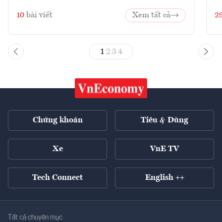
10
bài viết
Xem tất cả
2
1
2
3
4
Chứng khoán
Tiêu & Dùng
Xe
VnE TV
Tech Connect
English ++
Tất cả chuyên mục