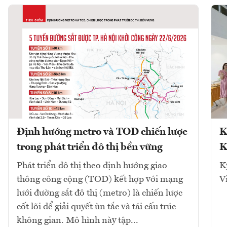
Định hướng metro và TOD chiến lược
K
trong phát triển đô thị bền vững
K
Phát triển đô thị theo định hướng giao
K
thông công cộng (TOD) kết hợp với mạng
V
lưới đường sắt đô thị (metro) là chiến lược
cốt lõi để giải quyết ùn tắc và tái cấu trúc
không gian. Mô hình này tập...