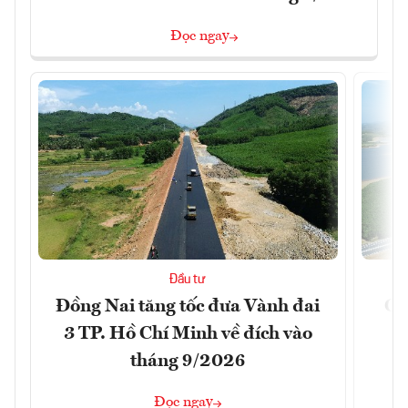
Đọc ngay
Đầu tư
Đồng Nai tăng tốc đưa Vành đai
Ca
3 TP. Hồ Chí Minh về đích vào
T
tháng 9/2026
Đọc ngay