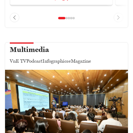
Multimedia
VnE TV
Podcast
Infographics
eMagazine