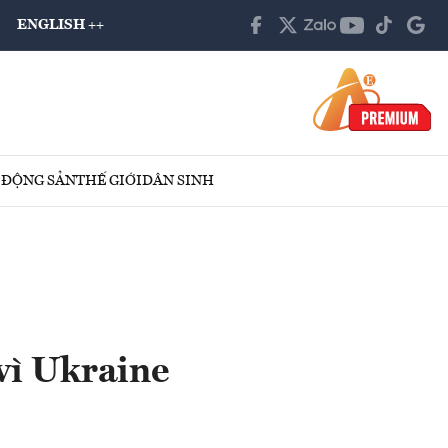
ENGLISH ++
 ĐỘNG SẢN
THẾ GIỚI
DÂN SINH
vì Ukraine