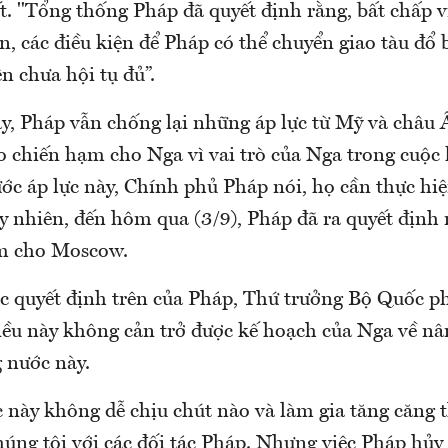
t. "Tổng thống Pháp đã quyết định rằng, bất chấp v
, các điều kiện để Pháp có thể chuyển giao tàu đổ 
ên chưa hội tụ đủ”.
ây, Pháp vẫn chống lại những áp lực từ Mỹ và châu
o chiến hạm cho Nga vì vai trò của Nga trong cuộ
ước áp lực này, Chính phủ Pháp nói, họ cần thực hi
y nhiên, đến hôm qua (3/9), Pháp đã ra quyết định 
ạm cho Moscow.
c quyết định trên của Pháp, Thứ trưởng Bộ Quốc p
iều này không cản trở được kế hoạch của Nga về nâ
 nước này.
c này không dễ chịu chút nào và làm gia tăng căng 
húng tôi với các đối tác Pháp. Nhưng việc Pháp hủy