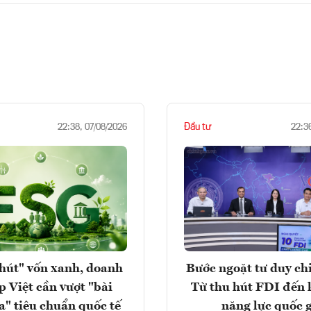
Đầu tư
22:38, 07/08/2026
22:3
hút" vốn xanh, doanh
Bước ngoặt tư duy chi
p Việt cần vượt "bài
Từ thu hút FDI đến 
a" tiêu chuẩn quốc tế
năng lực quốc 