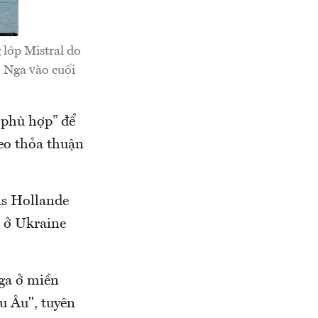
 lớp Mistral do
 Nga vào cuối
 phù hợp” để
heo thỏa thuận
is Hollande
a ở Ukraine
ga ở miền
u Âu", tuyên