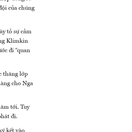
đội của chúng
ày tỏ sự cảm
Ông Klimkin
ước đi “quan
c thăng lớp
 hàng cho Nga
ăm tới. Tuy
hát đi.
ký kết vào