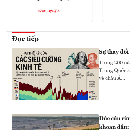
Đọc ngay
Đọc tiếp
Sự thay đổi 
Trong 200 năm
Trung Quốc sa
về châu Á...
Đức cứu rừn
khoan dầu: 