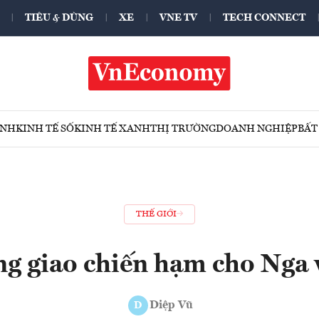
TIÊU & DÙNG
XE
VNE TV
TECH CONNECT
ÍNH
KINH TẾ SỐ
KINH TẾ XANH
THỊ TRƯỜNG
DOANH NGHIỆP
BẤT
THẾ GIỚI
g giao chiến hạm cho Nga 
Diệp Vũ
D