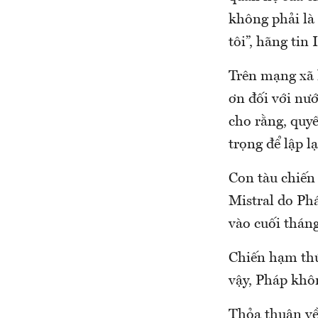
không phải là
tôi”, hãng tin 
Trên mạng xã 
ơn đối với nư
cho rằng, quy
trọng để lập l
Con tàu chiến
Mistral do Ph
vào cuối thán
Chiến hạm thứ
vậy, Pháp khôn
Thỏa thuận về