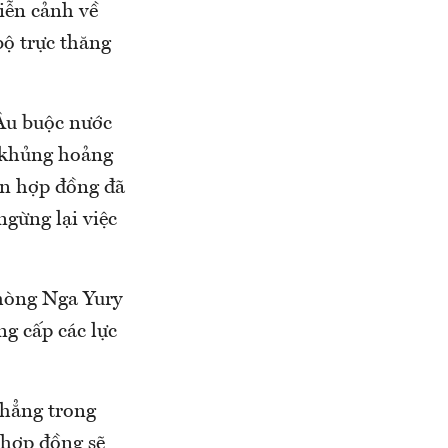
iễn cảnh về
bộ trực thăng
 Âu buộc nước
c khủng hoảng
ện hợp đồng đã
ngừng lại việc
hòng Nga Yury
ng cấp các lực
thẳng trong
 hợp đồng sẽ