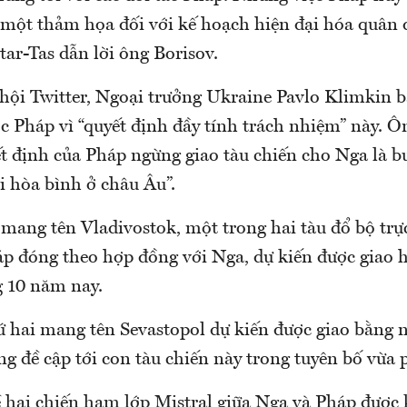
 một thảm họa đối với kế hoạch hiện đại hóa quân 
Itar-Tas dẫn lời ông Borisov.
hội Twitter, Ngoại trưởng Ukraine Pavlo Klimkin b
ớc Pháp vì “quyết định đầy tính trách nhiệm” này. 
ết định của Pháp ngừng giao tàu chiến cho Nga là b
ại hòa bình ở châu Âu”.
 mang tên Vladivostok, một trong hai tàu đổ bộ trự
áp đóng theo hợp đồng với Nga, dự kiến được giao
g 10 năm nay.
 hai mang tên Sevastopol dự kiến được giao bằng n
g đề cập tới con tàu chiến này trong tuyên bố vừa p
 hai chiến hạm lớp Mistral giữa Nga và Pháp được 