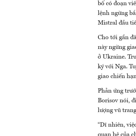
bố có đoạn viế
lệnh ngừng bắn
Mistral đầu ti
Cho tới gần đ
này ngừng gia
ở Ukraine. Tr
ký với Nga. Tu
giao chiến h
Phản ứng trướ
Borisov nói, đ
lượng vũ trang
“Dĩ nhiên, việ
quan hệ của c