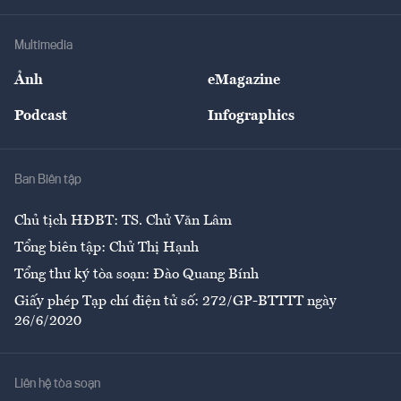
Hạ tầng
Sức khỏe
Khung pháp lý
Doanh nghiệp
Địa phương
Thị trường
Bảo hiểm
Multimedia
Sự kiện
Nhân lực
Ảnh
eMagazine
Đẹp +
An sinh
Podcast
Infographics
Giải trí
Y tế
Nhà
Ban Biên tập
Ẩm thực
Chủ tịch HĐBT: TS. Chử Văn Lâm
Tổng biên tập: Chử Thị Hạnh
Tổng thư ký tòa soạn: Đào Quang Bính
Giấy phép Tạp chí điện tử số: 272/GP-BTTTT ngày
26/6/2020
Liên hệ tòa soạn