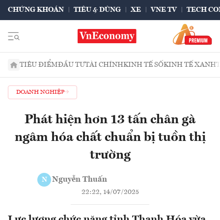
CHỨNG KHOÁN
TIÊU & DÙNG
XE
VNE TV
TECH CO
TIÊU ĐIỂM
ĐẦU TƯ
TÀI CHÍNH
KINH TẾ SỐ
KINH TẾ XANH
DOANH NGHIỆP
Phát hiện hơn 13 tấn chân gà
ngâm hóa chất chuẩn bị tuồn thị
trường
Nguyễn Thuấn
N
22:22, 14/07/2025
Lực lượng chức năng tỉnh Thanh Hóa vừa