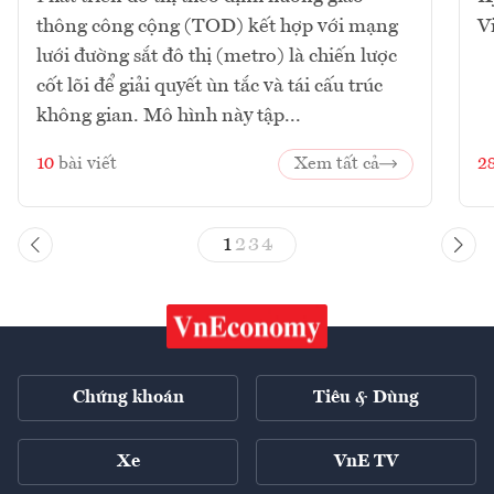
thông công cộng (TOD) kết hợp với mạng
V
lưới đường sắt đô thị (metro) là chiến lược
cốt lõi để giải quyết ùn tắc và tái cấu trúc
không gian. Mô hình này tập...
10
bài viết
Xem tất cả
2
1
2
3
4
Chứng khoán
Tiêu & Dùng
Xe
VnE TV