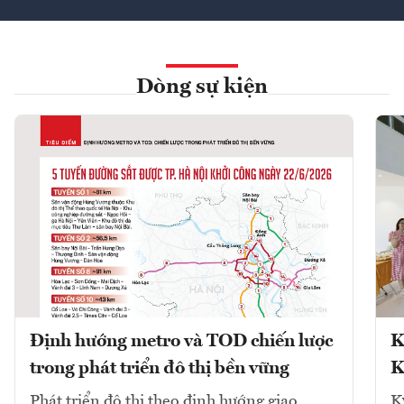
Dòng sự kiện
Định hướng metro và TOD chiến lược
K
trong phát triển đô thị bền vững
K
Phát triển đô thị theo định hướng giao
K