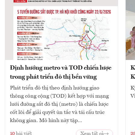
Định hướng metro và TOD chiến lược
K
trong phát triển đô thị bền vững
K
Phát triển đô thị theo định hướng giao
K
thông công cộng (TOD) kết hợp với mạng
V
lưới đường sắt đô thị (metro) là chiến lược
cốt lõi để giải quyết ùn tắc và tái cấu trúc
không gian. Mô hình này tập...
10
bài viết
Xem tất cả
2