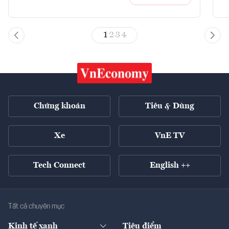
1
2
3
4
Chứng khoán
Tiêu & Dùng
Xe
VnE TV
Tech Connect
English ++
Tất cả chuyên mục
Kinh tế xanh
Tiêu điểm