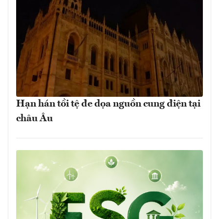
Hạn hán tồi tệ đe dọa nguồn cung điện tại
châu Âu