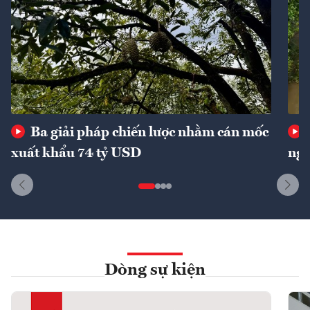
Ba giải pháp chiến lược nhằm cán mốc
xuất khẩu 74 tỷ USD
ngu
Dòng sự kiện