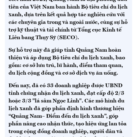
tiên của Việt Nam ban hành Bộ tiêu chí du lịch
xanh, dựa trên kết quả hợp tác nghiên cứu với
các chuyên gia trong và ngoài nước, cùng sự hỗ
trợ kỹ thuật và tài chính từ Tổng cục Kinh tế
Liên bang Thụy Sỹ (SECO).
Sự hỗ trợ này đã giúp tỉnh Quảng Nam hoàn
thiện và áp dụng Bộ tiêu chí du lịch xanh, bao
gồm: cơ sở lưu trú, lữ hành, điểm tham quan,
du lịch cộng đồng và cơ sở dịch vụ ăn uống.
Đến nay, đã có 33 doanh nghiệp được UBND
tỉnh chứng nhận du lịch xanh, đạt cấp độ 2/3
hoặc 3/3 "lá sâm Ngọc Linh". Các mô hình du
lịch xanh đã góp phần định hình thương hiệu
“Quảng Nam– Điểm đến du lịch xanh”, góp
phần nâng cao nhận thức, tạo hiệu ứng lan tỏa
trong cộng đồng doanh nghiệp, người dân và