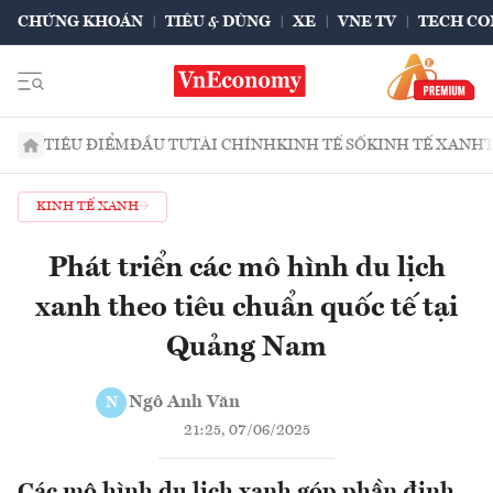
CHỨNG KHOÁN
TIÊU & DÙNG
XE
VNE TV
TECH CO
TIÊU ĐIỂM
ĐẦU TƯ
TÀI CHÍNH
KINH TẾ SỐ
KINH TẾ XANH
KINH TẾ XANH
Phát triển các mô hình du lịch
xanh theo tiêu chuẩn quốc tế tại
Quảng Nam
Ngô Anh Văn
N
21:25, 07/06/2025
Các mô hình du lịch xanh góp phần định