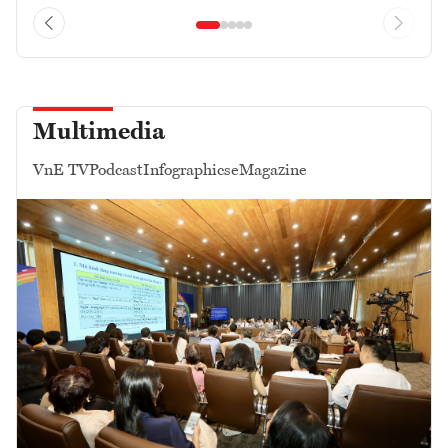
Multimedia
VnE TV
Podcast
Infographics
eMagazine