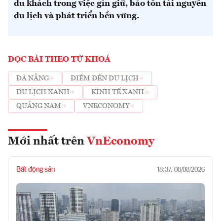
du khách trong việc gìn giữ, bảo tồn tài nguyên
du lịch và phát triển bền vững.
ĐỌC BÀI THEO TỪ KHOÁ
ĐÀ NẴNG
ĐIỂM ĐẾN DU LỊCH
DU LỊCH XANH
KINH TẾ XANH
QUẢNG NAM
VNECONOMY
Mới nhất trên
VnEconomy
Bất động sản
18:37, 08/08/2026