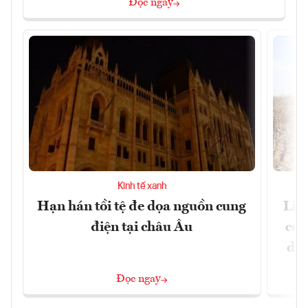
Đọc ngay
Kinh tế xanh
Hạn hán tồi tệ đe dọa nguồn cung
Liê
điện tại châu Âu
có 
dọa
Đọc ngay