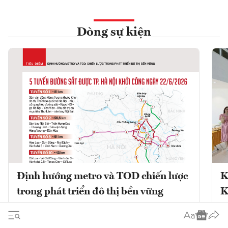
Dòng sự kiện
Định hướng metro và TOD chiến lược
K
trong phát triển đô thị bền vững
K
Phát triển đô thị theo định hướng giao
K
thông công cộng (TOD) kết hợp với mạng
V