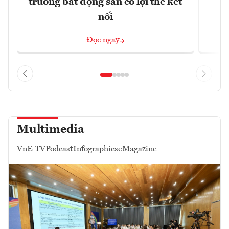
trường bất động sản có lợi thế kết
t
nối
Đọc ngay
Multimedia
VnE TV
Podcast
Infographics
eMagazine