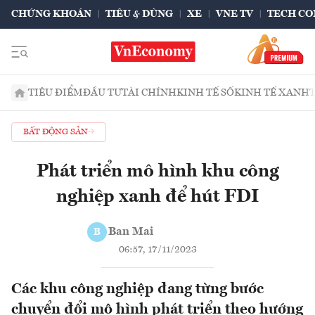
CHỨNG KHOÁN
TIÊU & DÙNG
XE
VNE TV
TECH CO
TIÊU ĐIỂM
ĐẦU TƯ
TÀI CHÍNH
KINH TẾ SỐ
KINH TẾ XANH
BẤT ĐỘNG SẢN
Phát triển mô hình khu công
nghiệp xanh để hút FDI
Ban Mai
B
06:57, 17/11/2023
Các khu công nghiệp đang từng bước
chuyển đổi mô hình phát triển theo hướng