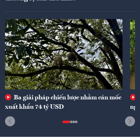
Ba giải pháp chiến lược nhằm cán mốc
xuất khẩu 74 tỷ USD
ngu