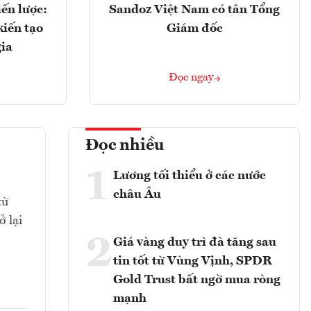
ến lược:
Sandoz Việt Nam có tân Tổng
kiến tạo
Giám đốc
gia
Đọc ngay
Đọc nhiều
1
Lương tối thiểu ở các nước
châu Âu
từ
 lại
2
Giá vàng duy trì đà tăng sau
tin tốt từ Vùng Vịnh, SPDR
Gold Trust bất ngờ mua ròng
mạnh