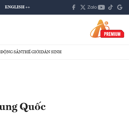
ENGLISH ++
 ĐỘNG SẢN
THẾ GIỚI
DÂN SINH
rung Quốc