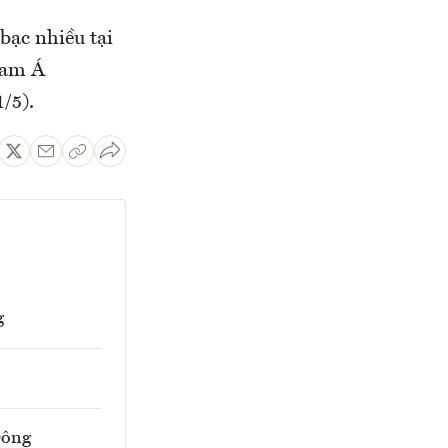
bạc nhiều tại
Nam Á
/5).
g
Đông