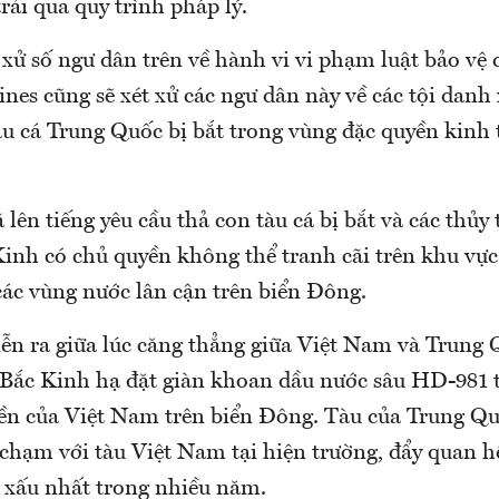
rải qua quy trình pháp lý.
 xử số ngư dân trên về hành vi vi phạm luật bảo vệ 
ines cũng sẽ xét xử các ngư dân này về các tội da
àu cá Trung Quốc bị bắt trong vùng đặc quyền kinh 
lên tiếng yêu cầu thả con tàu cá bị bắt và các thủy 
Kinh có chủ quyền không thể tranh cãi trên khu vực
các vùng nước lân cận trên biển Đông.
iễn ra giữa lúc căng thẳng giữa Việt Nam và Trung
Bắc Kinh hạ đặt giàn khoan dầu nước sâu HD-981 t
ền của Việt Nam trên biển Đông. Tàu của Trung Qu
 chạm với tàu Việt Nam tại hiện trường, đẩy quan h
g xấu nhất trong nhiều năm.