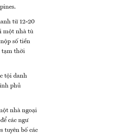
pines.
danh từ 12-20
i một nhà tù
nộp số tiền
 tạm thời
c tội danh
hính phủ
một nhà ngoại
 để các ngư
s tuyên bố các