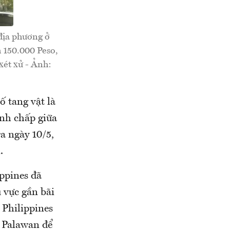
 địa phương ở
h 150.000 Peso,
xét xử - Ảnh:
ố tang vật là
anh chấp giữa
a ngày 10/5,
.
ippines đã
 vực gần bãi
 Philippines
m Palawan để