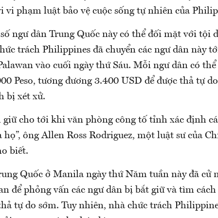
vi vi phạm luật bảo vệ cuộc sống tự nhiên của Philip
 số ngư dân Trung Quốc này có thể đối mặt với tội 
hức trách Philippines đã chuyển các ngư dân này tớ
Palawan vào cuối ngày thứ Sáu. Mỗi ngư dân có thể 
000 Peso, tương đương 3.400 USD để được thả tự do
h bị xét xử.
 giữ cho tới khi văn phòng công tố tỉnh xác định cá
a họ”, ông Allen Ross Rodriguez, một luật sư của C
o biết.
rung Quốc ở Manila ngày thứ Năm tuần này đã cử 
an để phỏng vấn các ngư dân bị bắt giữ và tìm cách
hả tự do sớm. Tuy nhiên, nhà chức trách Philippine