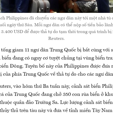
ch Philippines đã chuyển các ngư dân này tới một nhà tù
ối ngày thứ Sáu. Mỗi ngư dân có thể nộp số tiền bảo lãn
3.400 USD để được thả tự do tạm thời trong quá trình bị 
Reuters.
 tống giam 11 ngư dân Trung Quốc bị bắt cùng với s
 biển đang có nguy cơ tuyệt chủng tại vùng biển tr
biển Đông. Tuyên bố này của Philippines được đưa r
ị của phía Trung Quốc về thả tự do cho các ngư dân
uters, vào hôm thứ Ba tuần này, cảnh sát biển Phil
cá của Trung Quốc đang chở 350 con rùa biển ở khu
thuộc quần đảo Trường Sa. Lực lượng cảnh sát biển
c thủy thủ trên tàu này và đưa về tỉnh miền Tây Na