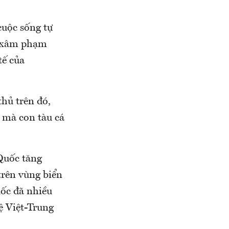
cuộc sống tự
nh xâm phạm
tế của
thủ trên đó,
 mà con tàu cá
 Quốc tăng
rên vùng biển
ốc đã nhiều
ệ Việt-Trung