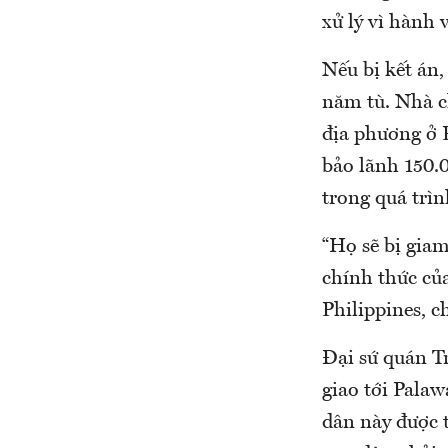
xử lý vì hành 
Nếu bị kết án,
năm tù. Nhà c
địa phương ở 
bảo lãnh 150.
trong quá trìn
“Họ sẽ bị giam
chính thức củ
Philippines, ch
Đại sứ quán T
giao tới Palaw
dân này được t