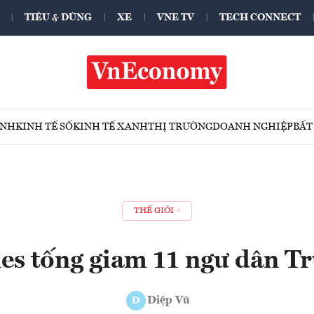
TIÊU & DÙNG
XE
VNE TV
TECH CONNECT
ÍNH
KINH TẾ SỐ
KINH TẾ XANH
THỊ TRƯỜNG
DOANH NGHIỆP
BẤT
THẾ GIỚI
nes tống giam 11 ngư dân T
Diệp Vũ
D