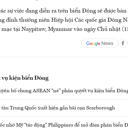
ác sự việc đang diễn ra trên biển Đông sẽ được bàn 
ng đỉnh thường niên Hiệp hội Các quốc gia Đông 
mạc tại Naypitaw, Myanmar vào ngày Chủ nhật (11
 vụ kiện biển Đông
uyên bố chung ASEAN “né” phán quyết vụ kiện biển Đôn
 tàu Trung Quốc xuất hiện gần bãi cạn Scarborough
c nhờ Mỹ “tác động” Philippines để mở đàm phán biển 