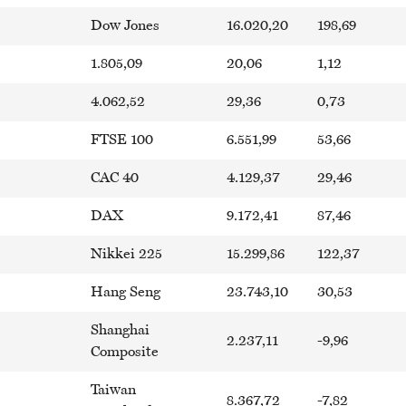
Dow Jones
16.020,20
198,69
1.805,09
20,06
1,12
4.062,52
29,36
0,73
FTSE 100
6.551,99
53,66
CAC 40
4.129,37
29,46
DAX
9.172,41
87,46
Nikkei 225
15.299,86
122,37
Hang Seng
23.743,10
30,53
Shanghai
2.237,11
-9,96
Composite
Taiwan
8.367,72
-7,82