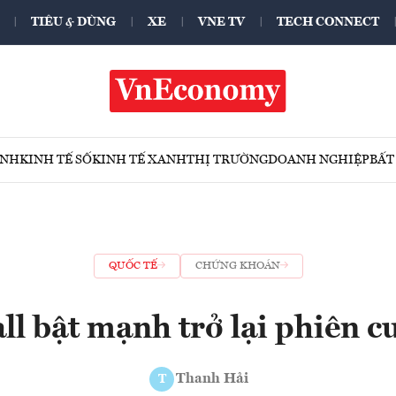
TIÊU & DÙNG
XE
VNE TV
TECH CONNECT
ÍNH
KINH TẾ SỐ
KINH TẾ XANH
THỊ TRƯỜNG
DOANH NGHIỆP
BẤT
QUỐC TẾ
CHỨNG KHOÁN
l bật mạnh trở lại phiên c
Thanh Hải
T