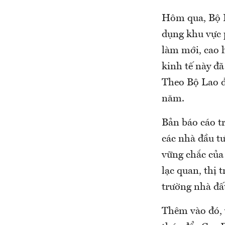
Hôm qua, Bộ L
dụng khu vực 
làm mới, cao h
kinh tế này đ
Theo Bộ Lao đ
năm.
Bản báo cáo t
các nhà đầu t
vững chắc của 
lạc quan, thị 
trường nhà đấ
Thêm vào đó, v