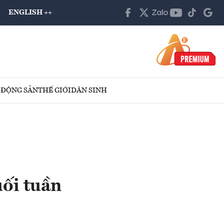
ENGLISH ++
 ĐỘNG SẢN
THẾ GIỚI
DÂN SINH
uối tuần