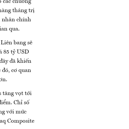
ô các chương
hàng tháng trị
n nhân chính
ian qua.
 Liên bang sẽ
iá 85 tỷ USD
đây đã khiến
c đó, cơ quan
ơn.
 tăng vọt tới
điểm. Chỉ số
ng với mức
sdaq Composite