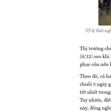
Tỷ lệ thất n
Thị trường ch
(6/12) sau khi
phục của nền 
Theo đó, cả h
chuỗi 5 ngày g
tốt nhất tron
Tuy nhiên, điề
này, đồng nghĩ