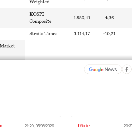
Weighted
KOSPI
1.980,41
-4,36
Composite
Straits Times
3.114,17
-10,21
 Market
n
Đầu tư
21:29, 05/08/2026
20:3