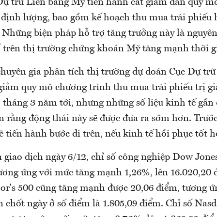
Dự trữ Liên bang Mỹ tiến hành cắt giảm dần quy m
g định lượng, bao gồm kế hoạch thu mua trái phiếu 
. Những biện pháp hỗ trợ tăng trưởng này là nguyê
số trên thị trường chứng khoán Mỹ tăng mạnh thời g
chuyên gia phân tích thị trường dự đoán Cục Dự trữ
giảm quy mô chương trình thu mua trái phiếu trị g
 tháng 3 năm tới, nhưng những số liệu kinh tế gần 
n rằng động thái này sẽ được đưa ra sớm hơn. Trướ
ẽ tiến hành bước đi trên, nếu kinh tế hồi phục tốt h
 giao dịch ngày 6/12, chỉ số công nghiệp Dow Jones
tương ứng với mức tăng mạnh 1,26%, lên 16.020,20 
or's 500 cũng tăng mạnh được 20,06 điểm, tương ứ
n chốt ngày ở số điểm là 1.805,09 điểm. Chỉ số Na