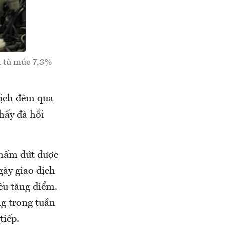
1 từ mức 7,3%
dịch đêm qua
hấy đà hồi
chấm dứt được
gày giao dịch
ếu tăng điểm.
ng trong tuần
tiếp.