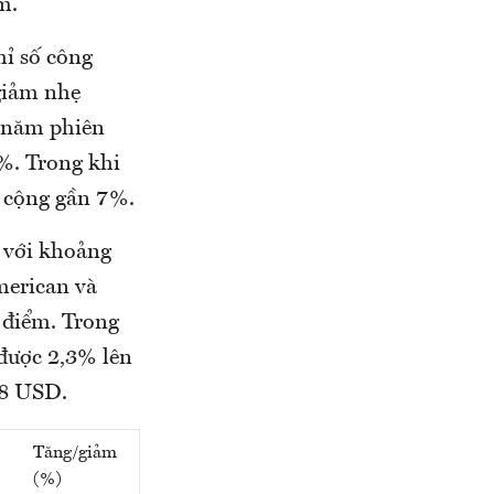
m.
hỉ số công
giảm nhẹ
i năm phiên
2%. Trong khi
ng cộng gần 7%.
, với khoảng
merican và
 điểm. Trong
 được 2,3% lên
08 USD.
Tăng/giảm
(%)