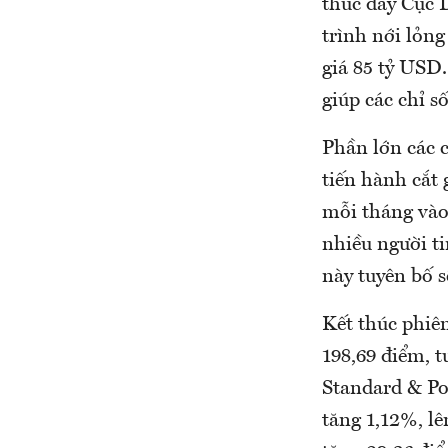
thúc đẩy Cục 
trình nới lỏn
giá 85 tỷ USD
giúp các chỉ 
Phần lớn các 
tiến hành cắt 
mỗi tháng vào
nhiều người ti
này tuyên bố s
Kết thúc phiên
198,69 điểm, 
Standard & Po
tăng 1,12%, lê