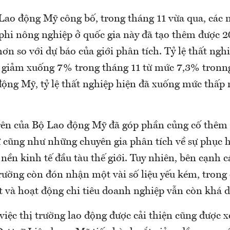
ao động Mỹ công bố, trong tháng 11 vừa qua, các 
phi nông nghiệp ở quốc gia này đã tạo thêm được 2
ơn so với dự báo của giới phân tích. Tỷ lệ thất ngh
ã giảm xuống 7% trong tháng 11 từ mức 7,3% tronng
ộng Mỹ, tỷ lệ thất nghiệp hiện đã xuống mức thấp
rên của Bộ Lao động Mỹ đã góp phần củng cố thêm 
ư cũng như những chuyên gia phân tích về sự phục 
nền kinh tế đầu tàu thế giới. Tuy nhiên, bên cạnh c
trường còn đón nhận một vài số liệu yếu kém, trong 
t và hoạt động chi tiêu doanh nghiệp vẫn còn khá 
iệc thị trường lao động được cải thiện cũng được x