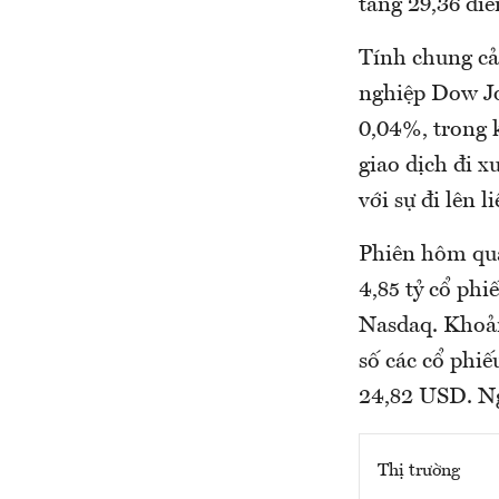
tăng 29,36 đi
Tính chung cả 
nghiệp Dow Jo
0,04%, trong 
giao dịch đi x
với sự đi lên 
Phiên hôm qua
4,85 tỷ cổ ph
Nasdaq. Khoản
số các cổ phiế
24,82 USD. Ng
Thị trường