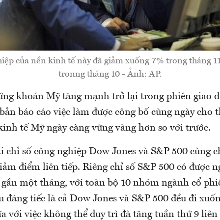
ghiệp của nền kinh tế này đã giảm xuống 7% trong tháng 1
tronng tháng 10 - Ảnh: AP.
ứng khoán Mỹ tăng mạnh trở lại trong phiên giao 
 bản báo cáo việc làm được công bố cùng ngày cho t
kinh tế Mỹ ngày càng vững vàng hơn so với trước.
ai chỉ số công nghiệp Dow Jones và S&P 500 cùng 
iảm điểm liên tiếp. Riêng chỉ số S&P 500 có được n
g gần một tháng, với toàn bộ 10 nhóm ngành cổ phi
u đáng tiếc là cả Dow Jones và S&P 500 đều đi xuố
a với việc không thể duy trì đà tăng tuần thứ 9 liên 