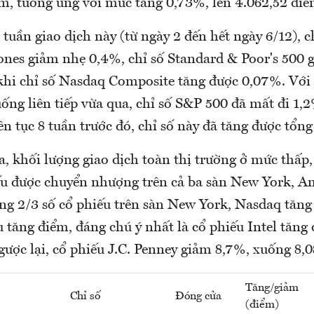
ểm, tương ứng với mức tăng 0,73%, lên 4.062,52 điể
tuần giao dịch này (từ ngày 2 đến hết ngày 6/12), c
nes giảm nhẹ 0,4%, chỉ số Standard & Poor's 500 
khi chỉ số Nasdaq Composite tăng được 0,07%. Vớ
uống liên tiếp vừa qua, chỉ số S&P 500 đã mất đi 1,
liên tục 8 tuần trước đó, chỉ số này đã tăng được tổ
, khối lượng giao dịch toàn thị trường ở mức thấp
iếu được chuyển nhượng trên cả ba sàn New York, A
g 2/3 số cổ phiếu trên sàn New York, Nasdaq tăng
u tăng điểm, đáng chú ý nhất là cổ phiếu Intel tăng
ược lại, cổ phiếu J.C. Penney giảm 8,7%, xuống 8,
Tăng/giảm
Chỉ số
Đóng cửa
(điểm)