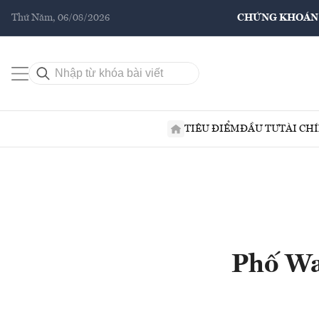
Thứ Năm, 06/08/2026
CHỨNG KHOÁN
TIÊU ĐIỂM
ĐẦU TƯ
TÀI CH
Phố Wal