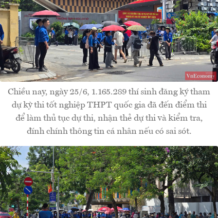
Chiều nay, ngày 25/6, 1.165.289 thí sinh đăng ký tham
dự kỳ thi tốt nghiệp THPT quốc gia đã đến điểm thi
để làm thủ tục dự thi, nhận thẻ dự thi và kiểm tra,
đính chính thông tin cá nhân nếu có sai sót.