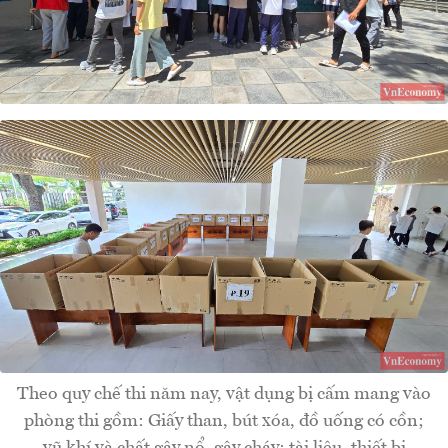
Theo quy chế thi năm nay, vật dụng bị cấm mang vào
phòng thi gồm: Giấy than, bút xóa, đồ uống có cồn;
vũ khí và chất gây nổ, gây cháy; tài liệu, thiết bị