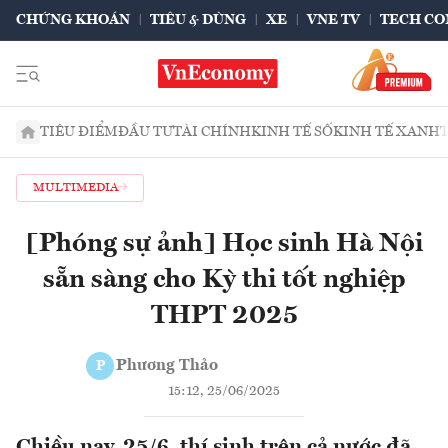
CHỨNG KHOÁN
TIÊU & DÙNG
XE
VNE TV
TECH CO
TIÊU ĐIỂM
ĐẦU TƯ
TÀI CHÍNH
KINH TẾ SỐ
KINH TẾ XANH
MULTIMEDIA
[Phóng sự ảnh] Học sinh Hà Nội
sẵn sàng cho Kỳ thi tốt nghiệp
THPT 2025
Phương Thảo
P
15:12, 25/06/2025
Chiều nay, 25/6, thí sinh trên cả nước đã