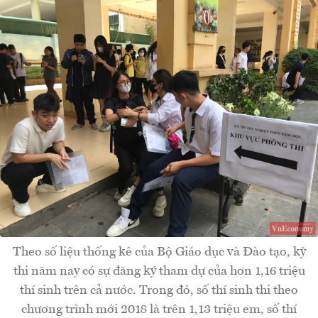
Theo số liệu thống kê của Bộ Giáo dục và Đào tạo, kỳ
thi năm nay có sự đăng ký tham dự của hơn 1,16 triệu
thí sinh trên cả nước. Trong đó, số thí sinh thi theo
chương trình mới 2018 là trên 1,13 triệu em, số thí