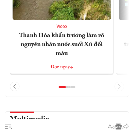
Video
Thanh Hóa khẩn trương làm rõ
Gi
nguyên nhân nước suối Xú đổi
trọ
màu
Đọc ngay
Multimedia
VnE TV
Podcast
Infographics
eMagazine