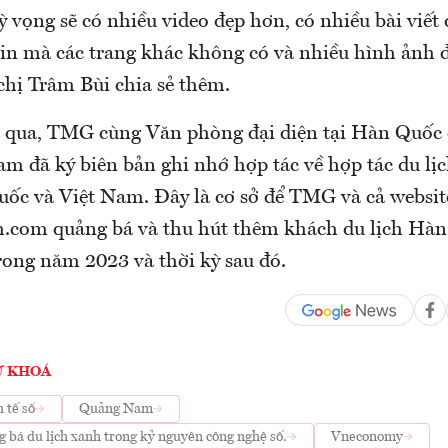
ỳ vọng sẽ có nhiều video đẹp hơn, có nhiều bài viết 
in mà các trang khác không có và nhiều hình ảnh 
hị Trâm Bùi chia sẻ thêm.
a qua, TMG cùng Văn phòng đại diện tại Hàn Quốc
am đã ký biên bản ghi nhớ hợp tác về hợp tác du lịch
uốc và Việt Nam.
Đây là cơ sở để TMG và cả websit
.com quảng bá và thu hút thêm khách du lịch Hà
ng năm 2023 và thời kỳ sau đó.
Ừ KHOÁ
 tế số
Quảng Nam
bá du lịch xanh trong kỷ nguyên công nghệ số.
Vneconomy