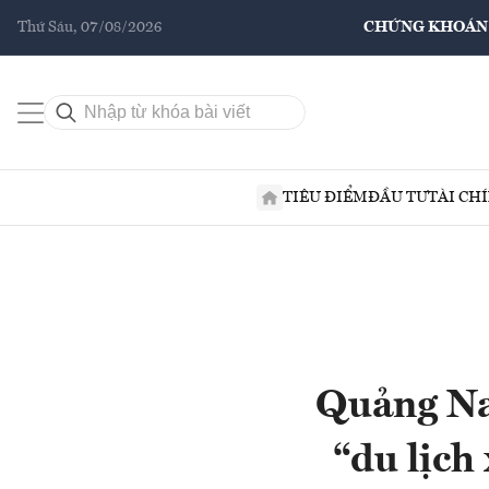
Thứ Sáu, 07/08/2026
CHỨNG KHOÁN
TIÊU ĐIỂM
ĐẦU TƯ
TÀI CH
Quảng Nam
“du lịch