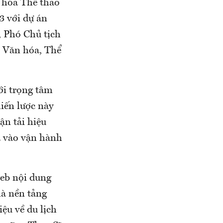
 hóa Thể thao
3 với dự án
, Phó Chủ tịch
 Văn hóa, Thể
ới trọng tâm
iến lược này
n tải hiệu
 vào vận hành
web nội dung
à nền tảng
ệu về du lịch