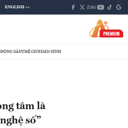
ENGLISH ++
 ĐỘNG SẢN
THẾ GIỚI
DÂN SINH
ọng tâm là
 nghệ số”