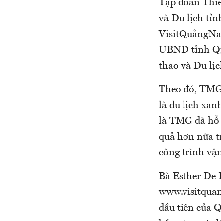
Tập đoàn Thiê
và Du lịch tỉ
VisitQuảngN
UBND tỉnh Q
thao và Du lị
Theo đó, TMG 
là du lịch xan
là TMG đã hỗ 
quả hơn nữa 
công trình vậ
Bà Esther De 
www.visitquan
đầu tiên của 