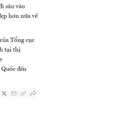
đi sâu vào
đẹp hơn nữa về
 của Tổng cục
 tại thị
e
n Quốc đến