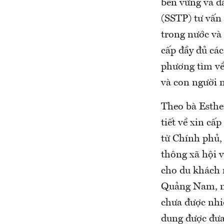
bền vững và đ
(SSTP) tư vấn
trong nước và
cấp đầy đủ các
phương tìm về
và con người n
Theo bà Esther
tiết về xin cấ
từ ​​Chính ph
thông xã hội 
cho du khách 
Quảng Nam, nh
chưa được nhi
dung được đưa 