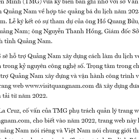
n Minh (TMG) vừa ký biên bản ghi nhớ với sở Văn
nh Quảng Nam về hợp tác quảng bá du lịch năm 202
am.
Lễ ký kết có sự tham dự của ông Hồ Quang Bửu
uảng Nam;
ông Nguyễn Thanh Hồng, Giám đốc Sở
ch tỉnh Quảng Nam.
sẽ hỗ trợ Quảng Nam xây dựng cách làm du lịch v
h trong kỷ nguyên công nghệ số.
Trọng tâm trong ch
trợ Quảng Nam xây dựng và vận hành công trình vậ
trang web www.visitquangnam.com đã xây dựng đưa
n tải từ năm 2022.
La Cruz, cố vấn của TMG phụ trách quản lý trang 
gnam.com, cho biết vào năm 2022, trang web này l
Quảng Nam nói riêng và Việt Nam nói chung giới thi