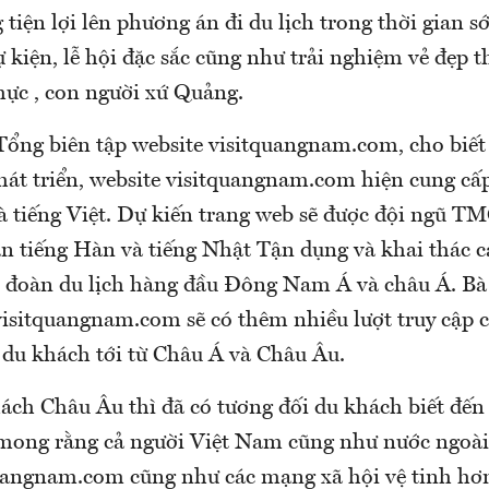
tiện lợi lên phương án đi du lịch trong thời gian 
 kiện, lễ hội đặc sắc cũng như trải nghiệm vẻ đẹp t
hực , con người xứ Quảng.
Tổng biên tập website visitquangnam.com, cho biế
hát triển, website visitquangnam.com hiện cung cấ
à tiếng Việt.
Dự kiến ​​trang web sẽ được đội ngũ T
n tiếng Hàn và tiếng Nhật Tận dụng và khai thác 
p đoàn du lịch hàng đầu Đông Nam Á và châu Á.
Bà
visitquangnam.com sẽ có thêm nhiều lượt truy cập c
 du khách tới từ Châu Á và Châu Âu.
hách Châu Âu thì đã có tương đối du khách biết đến
 mong rằng cả người Việt Nam cũng như nước ngoài
uangnam.com cũng như các mạng xã hội vệ tinh hơ