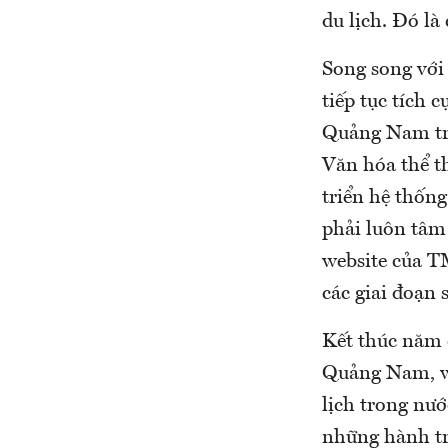
du lịch.
Đó là
Song song với 
tiếp tục tích 
Quảng Nam tro
Văn hóa thể th
triển hệ thốn
phải luôn tâm
website của 
các giai đoạn 
Kết thúc năm d
Quảng Nam, we
lịch trong nướ
những hành tr