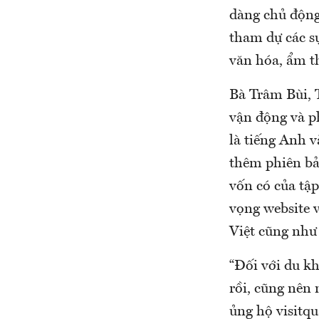
dàng chủ động 
tham dự các sự
văn hóa, ẩm t
Bà Trâm Bùi, 
vận động và p
là tiếng Anh v
thêm phiên bả
vốn có của tậ
vọng website 
Việt cũng như
“Đối với du k
rồi, cũng nên
ủng hộ visitq