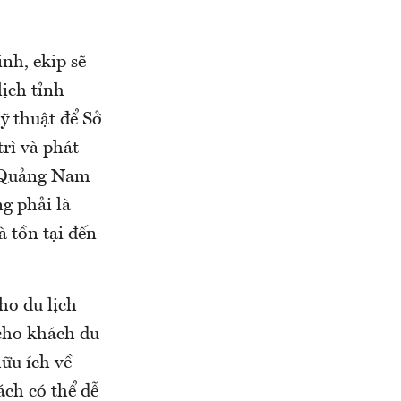
nh, ekip sẽ
lịch tỉnh
ỹ thuật để Sở
rì và phát
 Quảng Nam
g phải là
à tồn tại đến
ho du lịch
cho khách du
hữu ích về
ách có thể dễ