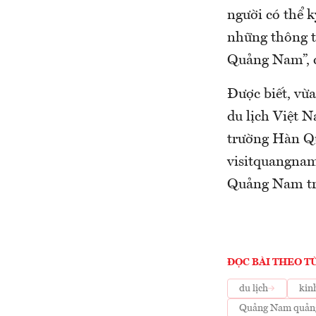
người có thể k
những thông t
Quảng Nam”, c
Được biết, vừ
du lịch Việt N
trường Hàn Q
visitquangnam
Quảng Nam tro
ĐỌC BÀI THEO T
du lịch
kinh
Quảng Nam quảng 