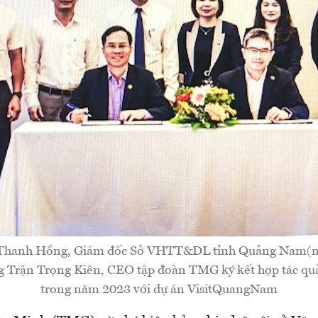
Thanh Hồng, Giám đốc Sở VHTT&DL tỉnh Quảng Nam(ng
ng Trận Trọng Kiên, CEO tập đoàn TMG ký kết hợp tác quả
trong năm 2023 với dự án VisitQuangNam