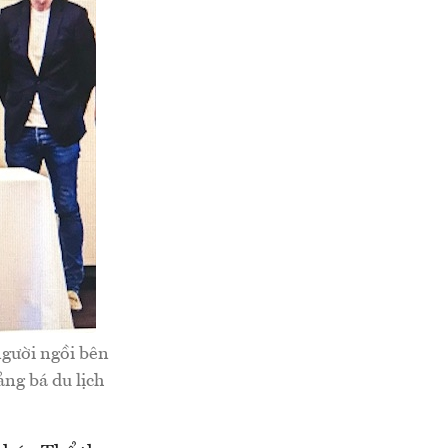
ười ngồi bên
ng bá du lịch