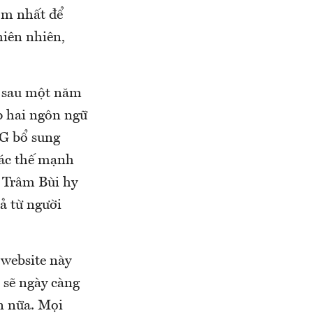
sớm nhất để
hiên nhiên,
t sau một năm
p hai ngôn ngữ
MG bổ sung
các thế mạnh
 Trâm Bùi hy
ả từ người
 website này
 sẽ ngày càng
n nữa.
Mọi