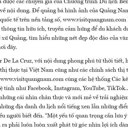
ã được các chuyên gia của Chương trình Du lịch Bề
 về nội dung.
Để quảng bá hình ảnh của Quảng Nam
 quốc tế trên nền tảng số, www.visitquangnam.com l
 thông tin hữu ích, truyền cảm hứng để du khách d
 xứ Quảng, tìm hiểu những nét đẹp độc đáo của vă
ơi đây.
 De La Cruz, với nội dung phong phú từ thời tiết,
p thị thực tại Việt Nam cũng như các chính sách thị
ủ, www.visitquangnam.com cùng các hệ thống Các k
vệ tinh như Facebook, Instagram, YouTube, TikTok
những cái nhìn chân thực và mới mẻ về trải nghiệm 
ững địa danh du lịch nổi tiếng xen lẫn những đi
ều người biết đến.
“Một yếu tố quan trọng cần lưu ý 
ra phải luôn luôn xuất phát từ góc nhìn lợi ích d