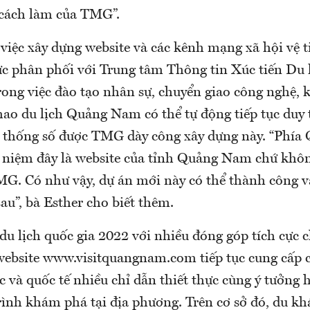
 cách làm của TMG”.
việc xây dựng website và các kênh mạng xã hội vệ ti
cực phân phối với Trung tâm Thông tin Xúc tiến Du 
ng việc đào tạo nhân sự, chuyển giao công nghệ, k
ao du lịch Quảng Nam có thể tự động tiếp tục duy t
g thống số được TMG dày công xây dựng này.
“Phía
 niệm đây là website của tỉnh Quảng Nam chứ khôn
TMG.
Có như vậy, dự án mới này có thể thành công v
sau”, bà Esther cho biết thêm.
u lịch quốc gia 2022 với nhiều đóng góp tích cực c
bsite www.visitquangnam.com tiếp tục cung cấp 
c và quốc tế nhiều chỉ dẫn thiết thực cùng ý tưởng 
ình khám phá tại địa phương.
Trên cơ sở đó, du kh