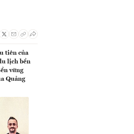
u tiên của
du lịch bền
Bền vững
của Quảng