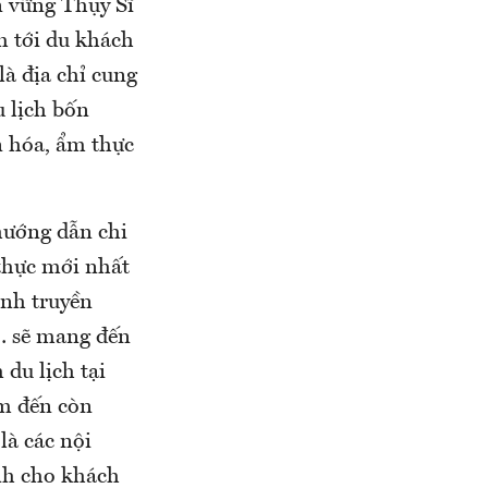
n vững Thụy Sĩ
 tới du khách
à địa chỉ cung
u lịch bốn
n hóa, ẩm thực
 hướng dẫn chi
 thực mới nhất
ênh truyền
… sẽ mang đến
du lịch tại
ểm đến còn
là các nội
ành cho khách