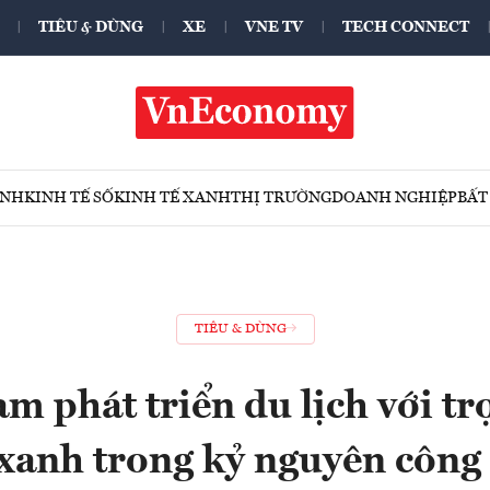
TIÊU & DÙNG
XE
VNE TV
TECH CONNECT
ÍNH
KINH TẾ SỐ
KINH TẾ XANH
THỊ TRƯỜNG
DOANH NGHIỆP
BẤT
TIÊU & DÙNG
 phát triển du lịch với tr
 xanh trong kỷ nguyên công