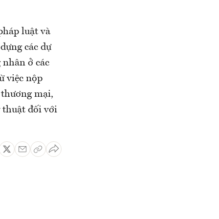
pháp luật và
 dựng các dự
g nhân ở các
ừ việc nộp
ở thương mại,
 thuật đối với