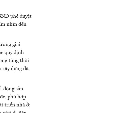
BND phê duyệt
tầm nhìn đến
rong giai
ác quy định
rong từng thời
h xây dựng đã
ất động sản
ước, phù hợp
t triển nhà ở;