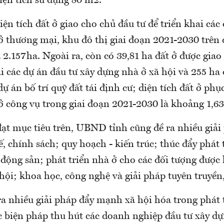
iện tích sử dụng 80 m2.
iện tích đất ở giao cho chủ đầu tư để triển khai các
ở thương mại, khu đô thị giai đoạn 2021-2030 trên 
2.157ha. Ngoài ra, còn có 39,81 ha đất ở được giao
ai các dự án đầu tư xây dựng nhà ở xã hội và 255 ha 
dự án bố trí quỹ đất tái định cư; diện tích đất ở ph
ở công vụ trong giai đoạn 2021-2030 là khoảng 1,63
đạt mục tiêu trên, UBND tỉnh cũng đề ra nhiều giả
ế, chính sách; quy hoạch - kiến trúc; thúc đẩy phát 
 động sản; phát triển nhà ở cho các đối tượng đượ
hội; khoa học, công nghệ và giải pháp tuyên truyền
a nhiều giải pháp đẩy mạnh xã hội hóa trong phát 
c biện pháp thu hút các doanh nghiệp đầu tư xây dự