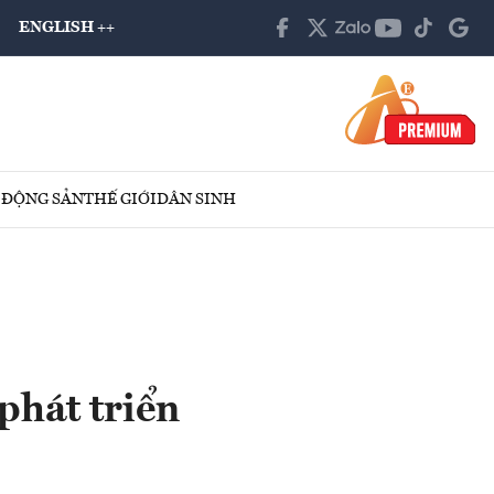
ENGLISH ++
 ĐỘNG SẢN
THẾ GIỚI
DÂN SINH
phát triển