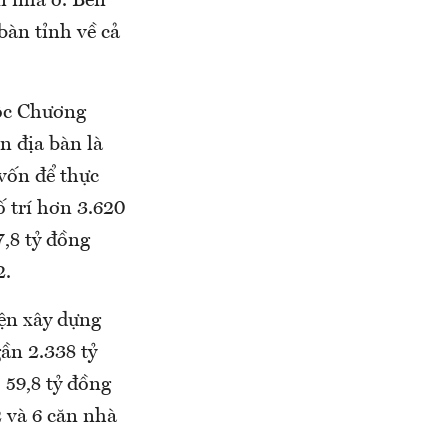
ển nhà ở. Bên
bàn tỉnh về cả
ộc Chương
n địa bàn là
 vốn để thực
 trí hơn 3.620
7,8 tỷ đồng
2.
ện xây dựng
ần 2.338 tỷ
 59,8 tỷ đồng
 và 6 căn nhà