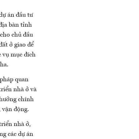
 dự án đầu tư
địa bàn tỉnh
 cho chủ đầu
đất ở giao để
ục vụ mục đích
ha.
i pháp quan
triển nhà ở và
c hưởng chính
, vận động.
triển nhà ở,
ng các dự án