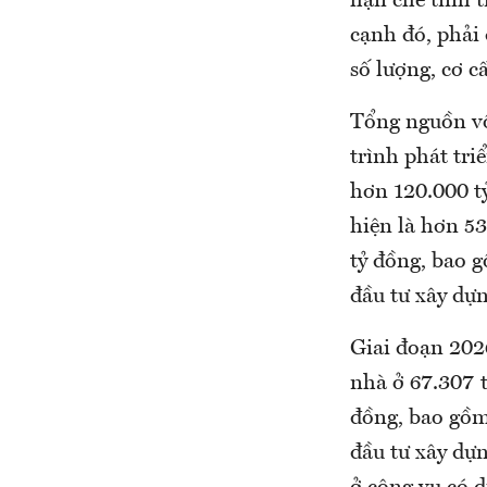
hạn chế tình t
cạnh đó, phải 
số lượng, cơ c
Tổng nguồn vố
trình phát tr
hơn 120.000 tỷ
hiện là hơn 53
tỷ đồng, bao g
đầu tư xây dựn
Giai đoạn 202
nhà ở 67.307 t
đồng, bao gồm 
đầu tư xây dự