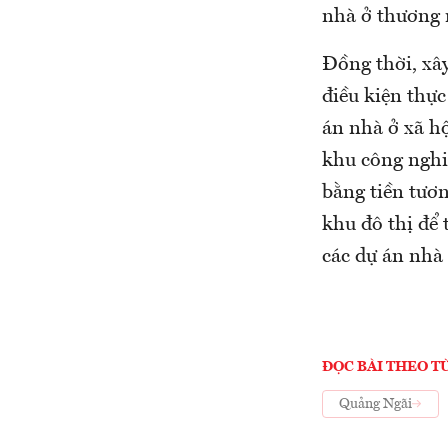
nhà ở thương 
Đồng thời, xâ
điều kiện thực
án nhà ở xã hộ
khu công nghi
bằng tiền tươn
khu đô thị để 
các dự án nhà 
ĐỌC BÀI THEO T
Quảng Ngãi