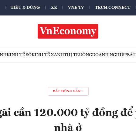
TIÊU & DÙNG
XE
VNE TV
TECH CONNECT
ÍNH
KINH TẾ SỐ
KINH TẾ XANH
THỊ TRƯỜNG
DOANH NGHIỆP
BẤT
BẤT ĐỘNG SẢN
i cần 120.000 tỷ đồng để 
nhà ở