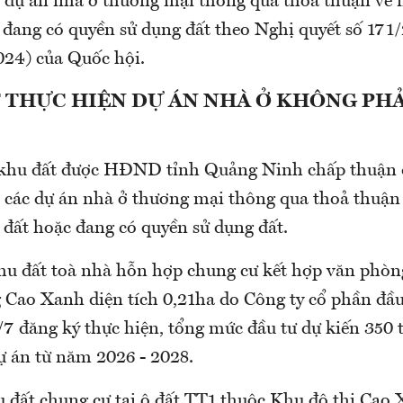
n dự án nhà ở thương mại thông qua thoả thuận về 
 đang có quyền sử dụng đất theo Nghị quyết số 17
024) của Quốc hội.
 THỰC HIỆN DỰ ÁN NHÀ Ở KHÔNG PHẢ
5 khu đất được HĐND tỉnh Quảng Ninh chấp thuận 
 các dự án nhà ở thương mại thông qua thoả thuận
 đất hoặc đang có quyền sử dụng đất.
hu đất toà nhà hỗn hợp chung cư kết hợp văn phòng
 Cao Xanh diện tích 0,21ha do Công ty cổ phần đầu
7 đăng ký thực hiện, tổng mức đầu tư dự kiến 350 t
ự án từ năm 2026 - 2028.
u đất chung cư tại ô đất TT1 thuộc Khu đô thị Cao