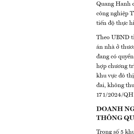
Quang Hanh di
công nghiệp T
tiến độ thực h
Theo UBND tỉ
án nhà ở thươ
đang có quyền
hợp chương tr
khu vực đô th
đai, không th
171/2024/QH
DOANH NG
THÔNG QU
Trong số 5 kh