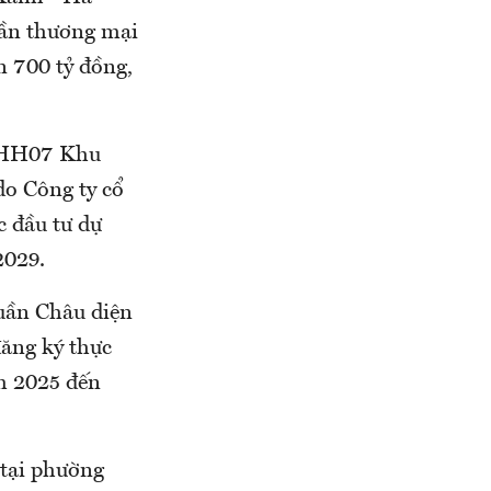
hần thương mại
n 700 tỷ đồng,
ô HH07 Khu
do Công ty cổ
c đầu tư dự
2029.
uần Châu diện
đăng ký thực
ăm 2025 đến
 tại phường