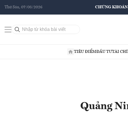
Thứ Sáu, 07/08/2026
CHỨNG KHOÁN
TIÊU ĐIỂM
ĐẦU TƯ
TÀI CH
Quảng Nin