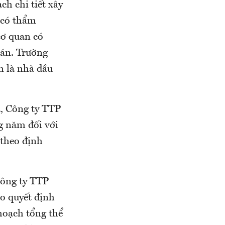
h chi tiết xây
 có thẩm
cơ quan có
 án. Trường
n là nhà đầu
, Công ty TTP
ng năm đối với
 theo định
ông ty TTP
o quyết định
hoạch tổng thể