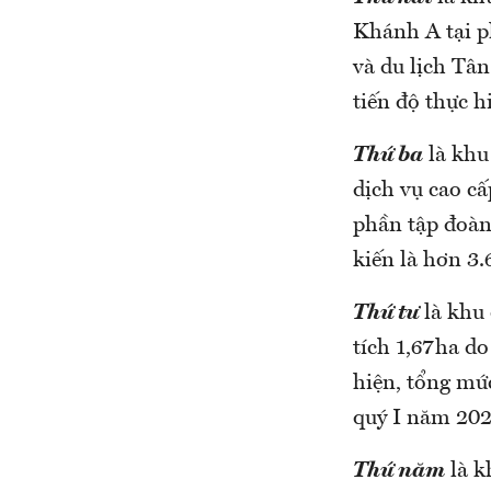
Khánh A tại p
và du lịch Tân
tiến độ thực h
Thứ ba
là khu
dịch vụ cao c
phần tập đoàn
kiến là hơn 3.
Thứ tư
là khu
tích 1,67ha d
hiện, tổng mức
quý I năm 202
Thứ năm
là k