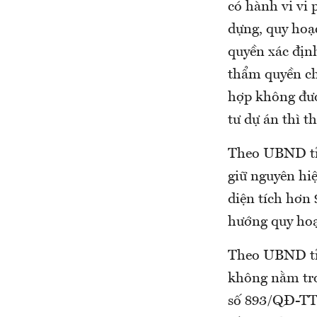
có hành vi vi 
dựng, quy hoạ
quyền xác định
thẩm quyền ch
hợp không đượ
tư dự án thì t
Theo UBND tỉn
giữ nguyên hiệ
diện tích hơn
hướng quy hoạ
Theo UBND tỉ
không nằm tro
số 893/QĐ-TTg