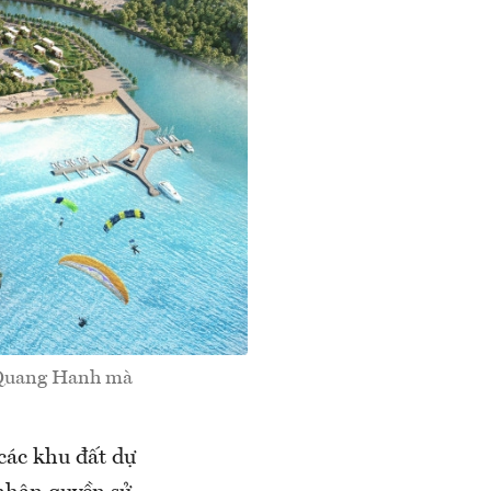
g Quang Hanh mà
ác khu đất dự