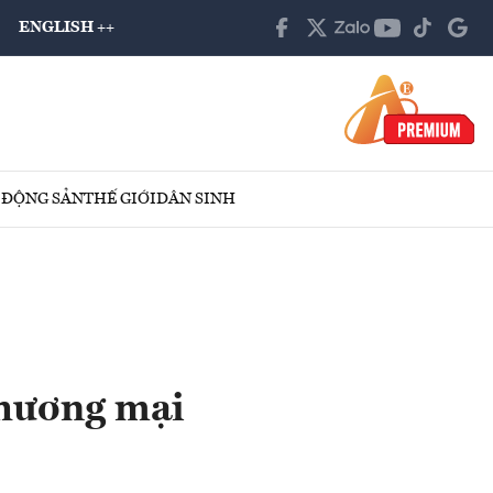
ENGLISH ++
 ĐỘNG SẢN
THẾ GIỚI
DÂN SINH
thương mại