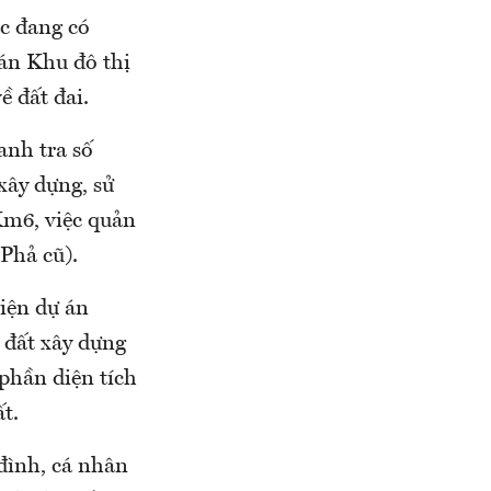
c đang có
 án Khu đô thị
 đất đai.
anh tra số
xây dựng, sử
Km6, việc quản
Phả cũ).
iện dự án
 đất xây dựng
phần diện tích
t.
 đình, cá nhân