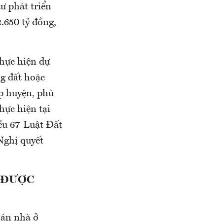
ư phát triển
.650 tỷ đồng,
hực hiện dự
g đất hoặc
p huyện, phù
hực hiện tại
ều 67 Luật Đất
Nghị quyết
 ĐƯỢC
 án nhà ở