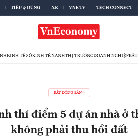
TIÊU & DÙNG
XE
VNE TV
TECH CONNECT
ÍNH
KINH TẾ SỐ
KINH TẾ XANH
THỊ TRƯỜNG
DOANH NGHIỆP
BẤT
BẤT ĐỘNG SẢN
h thí điểm 5 dự án nhà ở 
không phải thu hồi đất