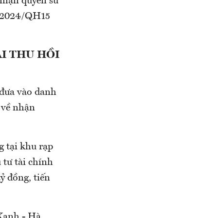
nhận quyền sử
1/2024/QH15
I THU HỒI
đưa vào danh
 về nhận
 tại khu rạp
 tư tài chính
ỷ đồng, tiến
 Xanh - Hà