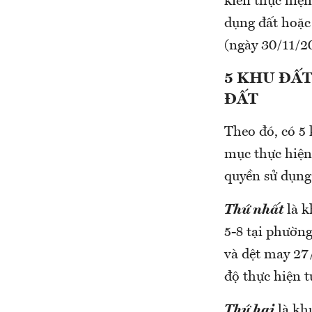
kiến thực hiệ
dụng đất hoặc
(ngày 30/11/2
5 KHU ĐẤT
ĐẤT
Theo đó, có 
mục thực hiện
quyền sử dụng
Thứ nhất
là k
5-8 tại phường
và dệt may 27/
độ thực hiện t
Thứ hai
là kh