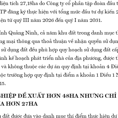
ện tích 27,18ha do Công ty cổ phần tập đoàn đầu t
TP đăng ký thực hiện với tổng mức đầu tư dự kiến 2
iện từ quý III năm 2026 đến quý I năm 2031.
nh Quảng Ninh, cả năm khu đất trong danh mục t
ng mại thông qua thoả thuận về nhận quyền sử dụn
 sử dụng đất đều phù hợp quy hoạch sử dụng đất cấ
ình kế hoạch phát triển nhà của địa phương, được t
ị và không thuộc các dự án quy định tại khoản 4 Đi
uộc trường hợp quy định tại điểm a khoản 1 Điều 1 
15.
HIỆP ĐỀ XUẤT HƠN 48HA NHƯNG CHỈ
A HƠN 27HA
u đất được đưa vào danh mục thí điểm thực hiện dự