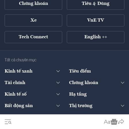
Chứng khoán
Tiêu & Dùng
Xe
VnE TV
Tech Connect
English ++
Tất cả chuyên mục
Kinh tế xanh
Tiêu điểm
Chuyển động xanh
Tài chính
Chứng khoán
Pháp lý
Ngân hàng
Doanh nghiệp niêm yết
Kinh tế số
Hạ tầng
Thương hiệu xanh
Thị trường vốn
Thị trường
Sản phẩm - Thị trường
Bất động sản
Thị trường
Diễn đàn
Thuế
Đầu tư
Tài sản số
Chính sách
Xuất nhập khẩu
Thế giới
Doanh nghiệp
Bảo hiểm
Quốc tế
Dịch vụ số
Thị trường
Khung pháp lý
Kinh tế
Chuyển động
Ấn phẩm
Multimedia