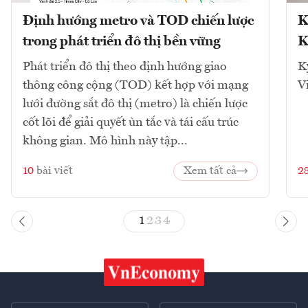
Định hướng metro và TOD chiến lược
K
trong phát triển đô thị bền vững
K
Phát triển đô thị theo định hướng giao
K
thông công cộng (TOD) kết hợp với mạng
V
lưới đường sắt đô thị (metro) là chiến lược
cốt lõi để giải quyết ùn tắc và tái cấu trúc
không gian. Mô hình này tập...
10
bài viết
Xem tất cả
2
1
2
3
4