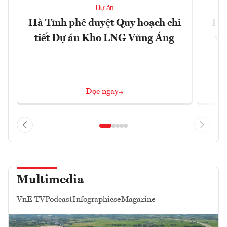
Dự án
Hà Tĩnh phê duyệt Quy hoạch chi
Hà 
tiết Dự án Kho LNG Vũng Áng
và
Đọc ngay
Multimedia
VnE TV
Podcast
Infographics
eMagazine