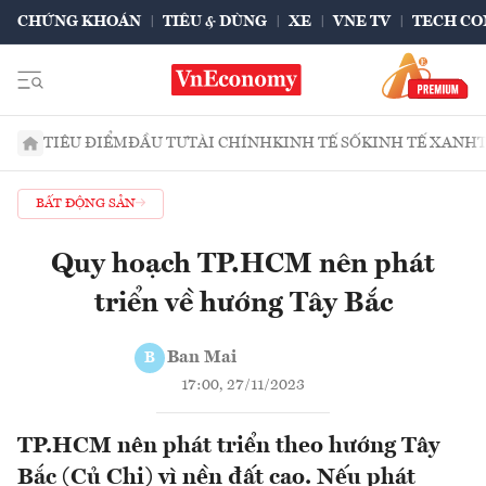
CHỨNG KHOÁN
TIÊU & DÙNG
XE
VNE TV
TECH CO
TIÊU ĐIỂM
ĐẦU TƯ
TÀI CHÍNH
KINH TẾ SỐ
KINH TẾ XANH
BẤT ĐỘNG SẢN
Quy hoạch TP.HCM nên phát
triển về hướng Tây Bắc
Ban Mai
B
17:00, 27/11/2023
TP.HCM nên phát triển theo hướng Tây
Bắc (Củ Chi) vì nền đất cao. Nếu phát