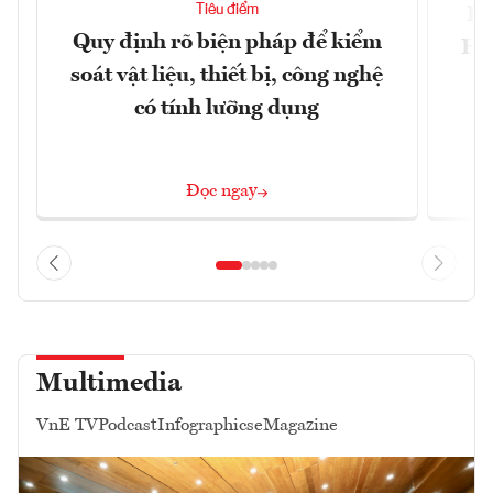
Tiêu điểm
Bộ
Quy định rõ biện pháp để kiểm
Hội
soát vật liệu, thiết bị, công nghệ
p
có tính lưỡng dụng
Đọc ngay
Multimedia
VnE TV
Podcast
Infographics
eMagazine