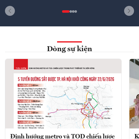
Dòng sự kiện
Định hướng metro và TOD chiến lược
K