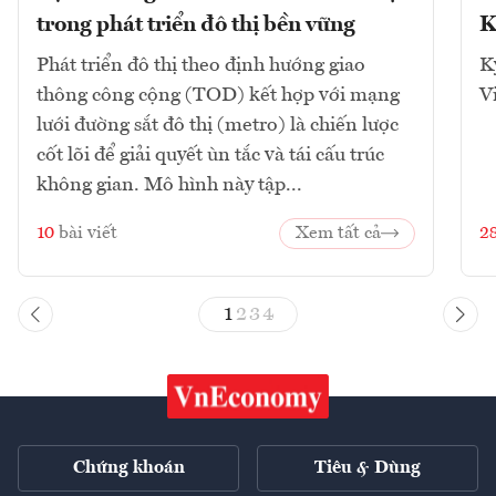
trong phát triển đô thị bền vững
K
Phát triển đô thị theo định hướng giao
K
thông công cộng (TOD) kết hợp với mạng
V
lưới đường sắt đô thị (metro) là chiến lược
cốt lõi để giải quyết ùn tắc và tái cấu trúc
không gian. Mô hình này tập...
10
bài viết
Xem tất cả
2
1
2
3
4
Chứng khoán
Tiêu & Dùng