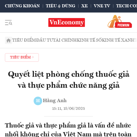
CHỨNG KHOÁN
TIÊU & DÙNG
XE
VNE TV
TECH CO
TIÊU ĐIỂM
ĐẦU TƯ
TÀI CHÍNH
KINH TẾ SỐ
KINH TẾ XANH
TIÊU ĐIỂM
Quyết liệt phòng chống thuốc giả
và thực phẩm chức năng giả
Hằng Anh
H
15:11, 18/06/2025
Thuốc giả và thực phẩm giả là vấn đề nhức
nhối không chỉ của Việt Nam mà trên toàn