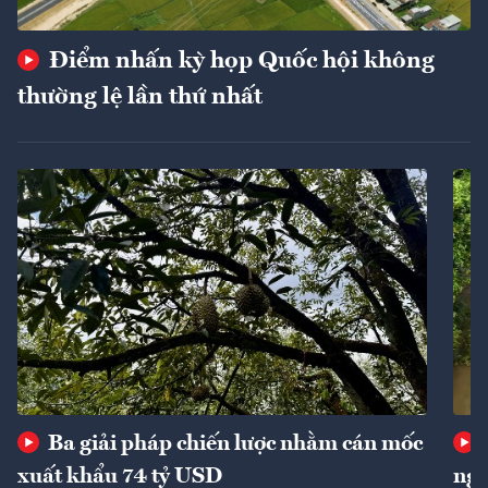
Điểm nhấn kỳ họp Quốc hội không
thường lệ lần thứ nhất
Ba giải pháp chiến lược nhằm cán mốc
xuất khẩu 74 tỷ USD
ngu