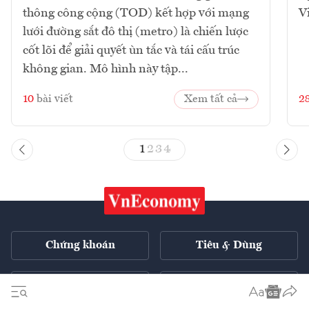
thông công cộng (TOD) kết hợp với mạng
V
lưới đường sắt đô thị (metro) là chiến lược
cốt lõi để giải quyết ùn tắc và tái cấu trúc
không gian. Mô hình này tập...
10
bài viết
Xem tất cả
2
1
2
3
4
Chứng khoán
Tiêu & Dùng
Xe
VnE TV