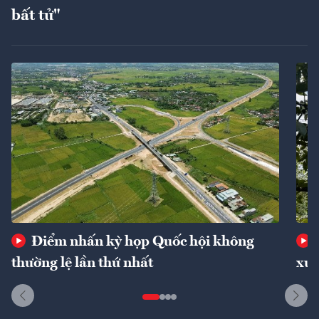
bất tử"
Điểm nhấn kỳ họp Quốc hội không
thường lệ lần thứ nhất
xuấ