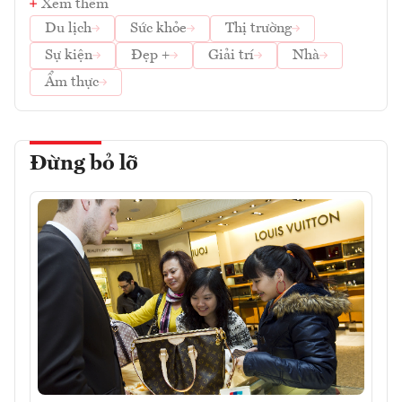
Xem thêm
Du lịch
Sức khỏe
Thị trường
Sự kiện
Đẹp +
Giải trí
Nhà
Ẩm thực
Đừng bỏ lỡ