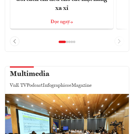
xa xỉ
Đọc ngay
Multimedia
VnE TV
Podcast
Infographics
eMagazine