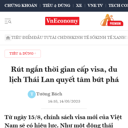
CHỨNG KHOÁN
TIÊU & DÙNG
XE
VNE TV
TECH CO
TIÊU ĐIỂM
ĐẦU TƯ
TÀI CHÍNH
KINH TẾ SỐ
KINH TẾ XANH
TIÊU & DÙNG
Rút ngắn thời gian cấp visa, du
lịch Thái Lan quyết tâm bứt phá
Tường Bách
T
14:58, 14/08/2023
Từ ngày 15/8, chính sách visa mới của Việt
Nam sẽ có hiệu lực. Như một động thái