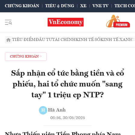
CHỨNG KHOÁN
TIÊU & DÙNG
XE
VNE TV
TECH CO
TIÊU ĐIỂM
ĐẦU TƯ
TÀI CHÍNH
KINH TẾ SỐ
KINH TẾ XANH
CHỨNG KHOÁN
Sắp nhận cổ tức bằng tiền và cổ
phiếu, hai tổ chức muốn "sang
tay" 1 triệu cp NTP?
Hà Anh
H
08:56, 30/05/2025
Nhựa Thiếu niên Tiền Phong phía Nam,