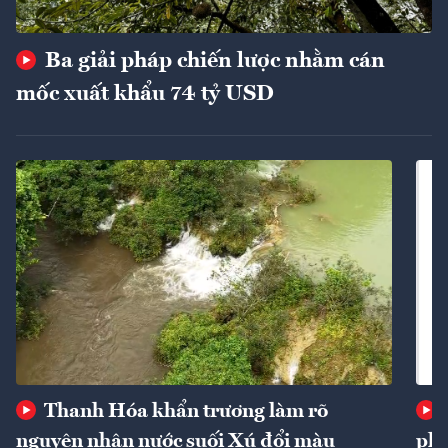
Ba giải pháp chiến lược nhằm cán
mốc xuất khẩu 74 tỷ USD
Thanh Hóa khẩn trương làm rõ
nguyên nhân nước suối Xú đổi màu
phí