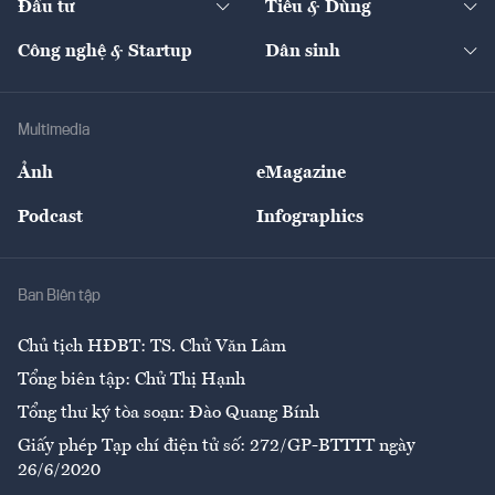
Đầu tư
Tiêu & Dùng
Quản trị số
Cafe BĐS
Thị trường
Kinh doanh
Kết nối
Tạp chí kinh tế Việt Nam
eMagazine
Nhà đầu tư
Du lịch
Công nghệ & Startup
Dân sinh
Tư vấn
Nông sản
Doanh nhân
Tư vấn Tiêu & Dùng
Infographics
Hạ tầng
Sức khỏe
Khung pháp lý
Doanh nghiệp
Địa phương
Thị trường
Bảo hiểm
Multimedia
Sự kiện
Nhân lực
Ảnh
eMagazine
Đẹp +
An sinh
Podcast
Infographics
Giải trí
Y tế
Nhà
Ban Biên tập
Ẩm thực
Chủ tịch HĐBT: TS. Chử Văn Lâm
Tổng biên tập: Chử Thị Hạnh
Tổng thư ký tòa soạn: Đào Quang Bính
Giấy phép Tạp chí điện tử số: 272/GP-BTTTT ngày
26/6/2020