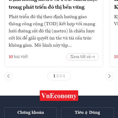
trong phát triển đô thị bền vững
K
Phát triển đô thị theo định hướng giao
K
thông công cộng (TOD) kết hợp với mạng
V
lưới đường sắt đô thị (metro) là chiến lược
cốt lõi để giải quyết ùn tắc và tái cấu trúc
không gian. Mô hình này tập...
10
bài viết
Xem tất cả
2
1
2
3
4
Chứng khoán
Tiêu & Dùng