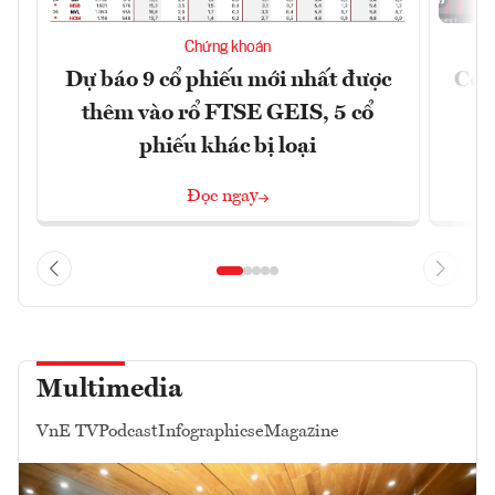
Chứng khoán
Dự báo 9 cổ phiếu mới nhất được
Có t
thêm vào rổ FTSE GEIS, 5 cổ
phiếu khác bị loại
Đọc ngay
Multimedia
VnE TV
Podcast
Infographics
eMagazine